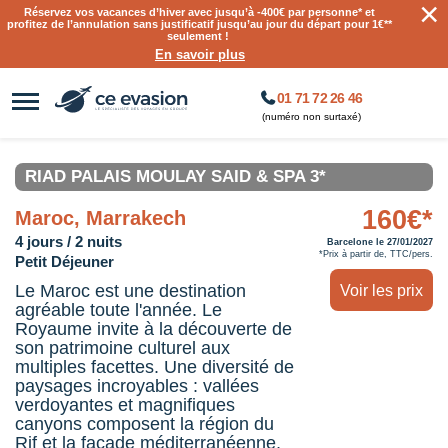
×
Réservez vos vacances d’hiver avec jusqu’à
-400€ par personne
* et
profitez de l’annulation sans justificatif jusqu’au jour du départ pour 1€**
seulement !
En savoir plus
01 71 72 26 46
(numéro non surtaxé)
RIAD PALAIS MOULAY SAID & SPA 3*
160€*
Maroc, Marrakech
4 jours / 2 nuits
Barcelone le 27/01/2027
*Prix à partir de, TTC/pers.
Petit Déjeuner
Le Maroc est une destination
Voir les prix
agréable toute l'année. Le
Royaume invite à la découverte de
son patrimoine culturel aux
multiples facettes. Une diversité de
paysages incroyables : vallées
verdoyantes et magnifiques
canyons composent la région du
Rif et la façade méditerranéenne,