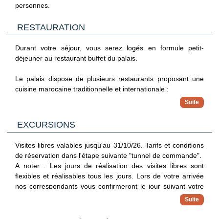
personnes.
RESTAURATION
Durant votre séjour, vous serez logés en formule petit-
déjeuner au restaurant buffet du palais.
Le palais dispose de plusieurs restaurants proposant une
cuisine marocaine traditionnelle et internationale :
- 1 restaurant servi sous forme de buffet, à la cuisine locale
et internationale.
EXCURSIONS
Petit-déjeuner : de 7h à 10h30.
Visites libres valables jusqu'au 31/10/26. Tarifs et conditions
- Restaurant à la carte Beldi Fusion Kitchen : cuisine
de réservation dans l'étape suivante "tunnel de commande".
internationale et marocaine, ouvert de 11h à 23h.
A noter : Les jours de réalisation des visites libres sont
flexibles et réalisables tous les jours. Lors de votre arrivée
- 1 snack bar au niveau de la piscine.
nos correspondants vous confirmeront le jour suivant votre
programme.
Avec supplément, vous pouvez opter pour la formule demi-
pension (petit-déjeuner et dîner) ou pension complète (petit-
DECOUVERTE & EXCURSIONS