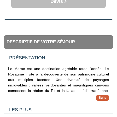
Devis
DESCRIPTIF DE VOTRE SÉJOUR
PRÉSENTATION
Le Maroc est une destination agréable toute l'année. Le
Royaume invite à la découverte de son patrimoine culturel
aux multiples facettes. Une diversité de paysages
incroyables : vallées verdoyantes et magnifiques canyons
composent la région du Rif et la façade méditerranéenne,
tandis que la côte atlantique est marquée par une
succession de falaises de grès et de plages immenses.
L'hospitalité des marocains n'est pas une légende, elle est
LES PLUS
culturelle, pendant votre séjour vous serez certainement