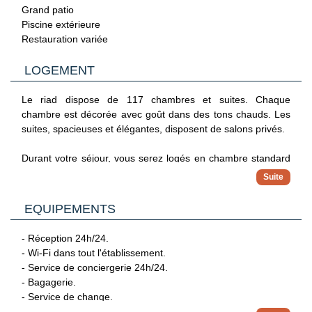
sollicité à partager un thé à la menthe.
Grand patio
Piscine extérieure
Réservez votre séjour au Palais Moulay Said & Spa !
Restauration variée
Niché au coeur de la médina de Marrakech, ce magnifique
LOGEMENT
palais de 117 chambres offre une expérience unique à ses
visiteurs. Construit dans le plus pur style architectural
Le riad dispose de 117 chambres et suites. Chaque
marocain, il émerveille par ses détails raffinés, ses cours
chambre est décorée avec goût dans des tons chauds. Les
intérieures verdoyantes.
suites, spacieuses et élégantes, disposent de salons privés.
Grâce à son emplacement privilégié, le Palais Moulay Said &
Spa vous permet de découvrir facilement les trésors de la
Durant votre séjour, vous serez logés en chambre standard
médina, tels que la célèbre place Jemaa el-Fna à 450m, les
(18 m²) :
souks colorés et les monuments historiques.
- 1 lit double, 2 lits simples ou 2 lits doubles.
L'aéroport de Marrakech se trouve à 7 km du palais.
EQUIPEMENTS
- Petite salle de bain avec douche, sèche-cheveux et
toilettes privées.
- Réception 24h/24.
- Climatisation réversible.
- Wi-Fi dans tout l'établissement.
- Wi-Fi.
- Service de conciergerie 24h/24.
- Fenêtre vue couloir ou patio intérieur.
- Bagagerie.
- Service de change.
Capacité maximum : 4 adultes.