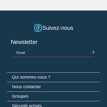
Demi-journée (de 10h à 13h, sans repas) - Minimum 2
participants.
Service collectif.
Pas de guide - Transferts inclus.
Entrées coupe-file aux 3 musées incluses.
Suivez-nous
Visite libre réalisable les vendredis.
Newsletter
Email
Qui sommes-nous ?
Nous contacter
Groupes
Sécurité achats