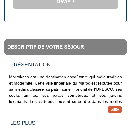
Devis
DESCRIPTIF DE VOTRE SÉJOUR
PRÉSENTATION
Marrakech est une destination envoûtante qui mêle tradition
et modernité. Cette ville impériale du Maroc est réputée pour
sa médina classée au patrimoine mondial de l'UNESCO, ses
souks animés, ses palais somptueux et ses jardins
luxuriants. Les visiteurs peuvent se perdre dans les ruelles
étroites de la médina, découvrir des trésors artisanaux dans
les souks, visiter des sites historiques tels que la mosquée
Koutoubia et le palais de la Bahia, ou se détendre dans les
LES PLUS
jardins majestueux de la ville. Marrakech est également