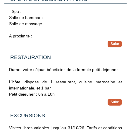
- Spa :
Salle de hammam.
Salle de massage.
A proximité :
- Musée oriental de Marrakech : 300 m.
- Le jardin secret : 700 m.
- Musée de Mouassine : 700 m.
RESTAURATION
- Place Jemaa El-Fna : 1 km.
- Palais de la Bahia : 1,3 km.
Durant votre séjour, bénéficiez de la formule petit-déjeuner.
L'hôtel dispose de 1 restaurant, cuisine marocaine et
internationale, et 1 bar
Petit déjeuner : 8h à 10h
Déjeuner : 12h à 15h
Dîner : 19h à 22h30
EXCURSIONS
En supplément, possibilité de la formule demi-pension.
Visites libres valables jusqu'au 31/10/26. Tarifs et conditions