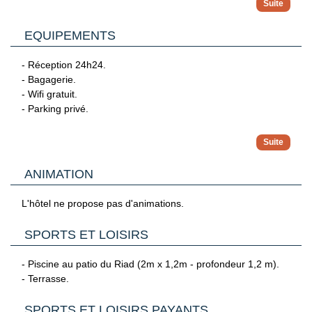
- Salle de bain avec douche et sèche-cheveux.
- Climatisation / chauffage.
EQUIPEMENTS
Capacité maximum : 2 adultes, ou 1 adulte + 1 enfant.
- Réception 24h24.
- Bagagerie.
- Wifi gratuit.
- Parking privé.
Avec supplément :
- Blanchisserie / laverie.
- Location de vélos.
ANIMATION
L'hôtel ne propose pas d'animations.
SPORTS ET LOISIRS
- Piscine au patio du Riad (2m x 1,2m - profondeur 1,2 m).
- Terrasse.
SPORTS ET LOISIRS PAYANTS