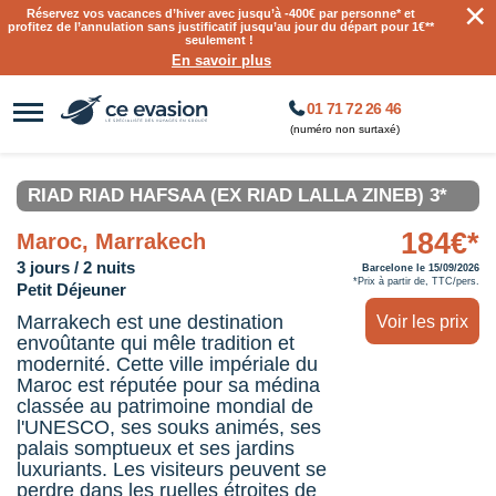
×
Réservez vos vacances d’hiver avec jusqu’à
-400€ par personne
* et
profitez de l’annulation sans justificatif jusqu’au jour du départ pour 1€**
seulement !
En savoir plus
01 71 72 26 46
(numéro non surtaxé)
RIAD RIAD HAFSAA (EX RIAD LALLA ZINEB) 3*
184€*
Maroc, Marrakech
3 jours / 2 nuits
Barcelone le 15/09/2026
*Prix à partir de, TTC/pers.
Petit Déjeuner
Marrakech est une destination
Voir les prix
envoûtante qui mêle tradition et
modernité. Cette ville impériale du
Maroc est réputée pour sa médina
classée au patrimoine mondial de
l'UNESCO, ses souks animés, ses
palais somptueux et ses jardins
luxuriants. Les visiteurs peuvent se
perdre dans les ruelles étroites de