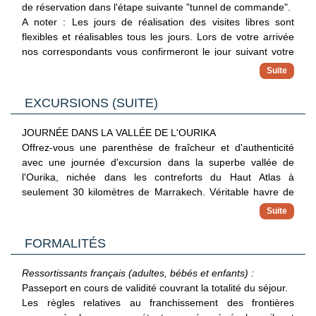
A noter : Le riad ne sert pas d'alcool.
de réservation dans l'étape suivante "tunnel de commande".
A noter : Les jours de réalisation des visites libres sont
flexibles et réalisables tous les jours. Lors de votre arrivée
nos correspondants vous confirmeront le jour suivant votre
programme.
DECOUVERTE & EXCURSIONS
EXCURSIONS (SUITE)
EXPÉRIENCE UNIQUE AU DÉSERT D'AGAFAY
JOURNÉE DANS LA VALLÉE DE L'OURIKA
Évadez-vous le temps d'une soirée dans l'un des lieux les
Offrez-vous une parenthèse de fraîcheur et d'authenticité
plus envoûtants du Maroc : le désert d'Agafay.
avec une journée d'excursion dans la superbe vallée de
Contrairement aux dunes de sable classiques, ce désert
l'Ourika, nichée dans les contreforts du Haut Atlas à
minéral dévoile un paysage lunaire aux teintes blanches et
seulement 30 kilomètres de Marrakech. Véritable havre de
ocres, où les pierres semblent raconter une histoire
paix, la vallée déploie ses paysages verdoyants, façonnés
millénaire. Dès 16h, votre aventure débute au départ de
par une nature encore préservée et animés par la rivière
votre riad ou hôtel. Direction un camp niché en pleine
Ourika qui serpente à travers montagnes et cultures en
FORMALITÉS
nature, où les montagnes de l'Atlas vous saluent de loin
terrasses. En chemin, vous découvrirez une série de villages
tandis que le soleil commence lentement sa descente. À la
berbères traditionnels, accrochés aux flancs des montagnes,
Ressortissants français (adultes, bébés et enfants) :
tombée de la nuit, laissez-vous envelopper par la magie du
où le temps semble s'être arrêté. Le contraste avec
Passeport en cours de validité couvrant la totalité du séjour.
lieu : un dîner digne des Mille et Une Nuits vous attend sous
l'agitation de Marrakech est saisissant : ici, tout invite à la
Les règles relatives au franchissement des frontières
un ciel étoilé spectaculaire, accompagné d'une ambiance
lenteur, à l'observation et à la rencontre. Si vous avez la