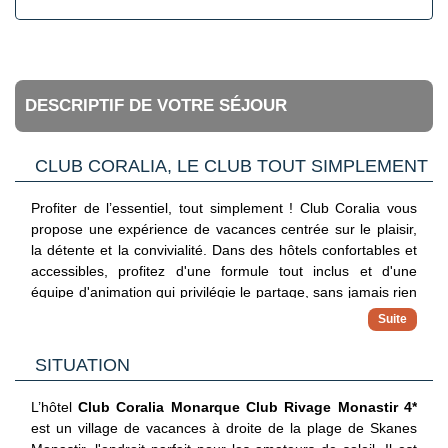
DESCRIPTIF DE VOTRE SÉJOUR
CLUB CORALIA, LE CLUB TOUT SIMPLEMENT
Profiter de l’essentiel, tout simplement ! Club Coralia vous
propose une expérience de vacances centrée sur le plaisir,
la détente et la convivialité. Dans des hôtels confortables et
accessibles, profitez d'une formule tout inclus et d'une
équipe d'animation qui privilégie le partage, sans jamais rien
imposer. Avec ce concept, vous vivez vos vacances à votre
propre rythme.
✓ Hébergements 3, 4 et 5 étoiles
SITUATION
Séjournez dans des adresses sélectionnées pour leur
confort, leur situation et leur bon rapport qualité/prix
L’hôtel
Club Coralia Monarque Club Rivage Monastir 4*
✓ Formule tout inclus
est un village de vacances à droite de la plage de Skanes
Maîtrisez votre budget avec une offre complète incluant vols,