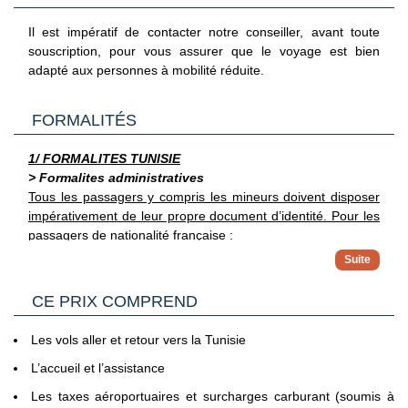
Il est impératif de contacter notre conseiller, avant toute
souscription, pour vous assurer que le voyage est bien
adapté aux personnes à mobilité réduite.
FORMALITÉS
1/ FORMALITES TUNISIE
> Formalites administratives
Tous les passagers y compris les mineurs doivent disposer
impérativement de leur propre document d’identité.
Pour les
passagers de nationalité française :
Pour les touristes français se rendant en Tunisie, il est
obligatoire de présenter un passeport valide au moins
> Pour plus d'informations
trois mois après la date d'entrée dans le pays. Aucun
CE PRIX COMPREND
Vous trouverez des informations plus complètes sur
visa n'est requis pour un séjour qui n'excède pas trois
l’ensemble des formalités, notamment administratives et
mois. Si le séjour doit se prolonger au-delà de cette
sanitaires sur le site France Diplomatie en
Les vols aller et retour vers la Tunisie
durée, il est nécessaire d'obtenir un visa et une carte de
Cliquant ici.
L’accueil et l’assistance
séjour auprès du ministère de l'Intérieur tunisien. Les
2/ GENERALITES
voyageurs doivent également veiller à ce que leur
Les taxes aéroportuaires et surcharges carburant (soumis à
Passeport & Carte Nationale d'Identité
: Le passeport doit
passeport ou carte d'identité soit en cours de validité