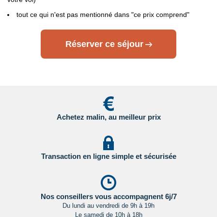
en
tout ce qui n'est pas mentionné dans "ce prix comprend"
Cliquant ici.
- Etats Unis : sur le site du Service Public en
Réserver ce séjour
Cliquant ici.
- Canada : sur le site du gouvernement canadien en
Cliquant ici.
Pour les passagers binationaux ou de nationalité étrangère
:
il est préférable de vous rapprocher du consulat ou de
Achetez malin, au meilleur prix
l’ambassade du pays de destination et de transit.
Important
:
Les formalités administratives et sanitaires étant
susceptibles de changer entre votre réservation et votre
Transaction en ligne simple et sécurisée
départ, nous vous recommandons vivement de consulter
régulièrement le site du ministère des affaires étrangères en
Cliquant ici.
Nos conseillers vous accompagnent 6j/7
Du lundi au vendredi de 9h à 19h
Le samedi de 10h à 18h