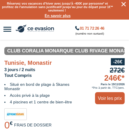
×
Réservez vos vacances d’hiver avec jusqu’à
-400€ par personne
* et
profitez de l’annulation sans justificatif jusqu’au jour du départ pour 1€**
seulement !
En savoir plus
01 71 72 26 46
(numéro non surtaxé)
CLUB CORALIA MONARQUE CLUB RIVAGE MONASTI
-26€
Tunisie, Monastir
272€
3 jours / 2 nuits
Tout Compris
246€*
Situé en bord de plage à Skanes
Paris le 19/11/2026
Monastir
*Prix à partir de, TTC/pers.
Accès privé à la plage
Voir les prix
4 piscines et 1 centre de bien-être
0
€
FRAIS DE DOSSIER