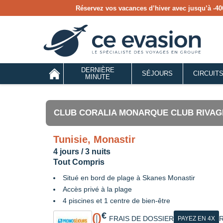
Réservez vos vacances d’hiver avec jusqu’à
-40
DERNIÈRE
SÉJOURS
CIRCUIT
MINUTE
CLUB CORALIA MONARQUE CLUB RIVAG
Tunisie, Monastir
4 jours / 3 nuits
Tout Compris
Situé en bord de plage à Skanes Monastir
Accès privé à la plage
4 piscines et 1 centre de bien-être
0
€
FRAIS DE DOSSIER
R
PAYEZ EN 4X