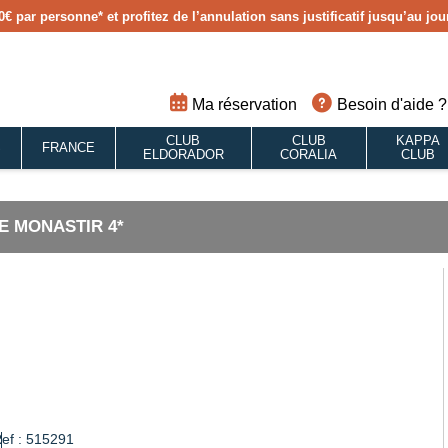
0€ par personne
* et profitez de l’annulation sans justificatif jusqu’au j
Ma réservation
Besoin d'aide ?
CLUB
CLUB
KAPPA
S
FRANCE
ELDORADOR
CORALIA
CLUB
E MONASTIR 4*
ef : 515291