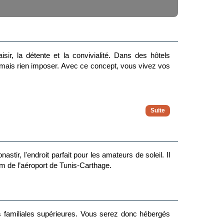
sir, la détente et la convivialité. Dans des hôtels
s jamais rien imposer. Avec ce concept, vous vivez vos
ns surprise
onviviale
tir, l'endroit parfait pour les amateurs de soleil. Il
m de l’aéroport de Tunis-Carthage.
 dégustation de produits locaux
 familiales supérieures. Vous serez donc hébergés