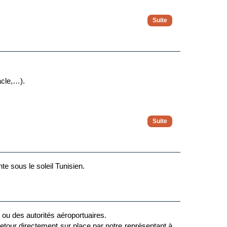
ia nos animateurs vous feront découvrir des activités
, soirée white, spectacle folklorique.
’hôtel, une équipe d’animation internationale vous
ectacle, …).
ies tunisiennes.
acle,…).
ur 7, de 9h30 à 17h30 (accueil en continue) pour leur
club. Les parents pourront ainsi profiter d’un moment
programme à la carte, qui regroupera de nombreuses
nte sous le soleil Tunisien.
e ou des autorités aéroportuaires.
 retour directement sur place par notre représentant à