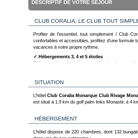
DESCRIPTIF DE VOTRE SÉJOUR
CLUB CORALIA, LE CLUB TOUT SIMP
Profiter de l’essentiel, tout simplement ! Club Co
confortables et accessibles, profitez d'une formule t
vacances à votre propre rythme.
✓ Hébergements 3, 4 et 5 étoiles
Séjournez dans des adresses sélectionnées pour leur c
✓ Formule tout inclus
Maîtrisez votre budget avec une offre complète inclu
SITUATION
✓ Équipe Coralia 100% francophone
Vivez l’esprit club avec une équipe Coralia qui rythm
L’hôtel
Club Coralia Monarque Club Rivage Monas
est situé à 1.9 km du golf palm links Monastir, à 4
✓ Activités & expériences fun
Retrouvez les incontournables du club et testez des a
HÉBERGEMENT
Animations sportives : fitness, aquagym, marche 
Activités culturelles : cours de cuisine locale et
L’hôtel dispose de 220 chambres, dont 132 bungal