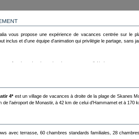
LEMENT
ralia vous propose une expérience de vacances centrée sur le plai
out inclus et d'une équipe d'animation qui privilégie le partage, san
onfort, leur situation et leur bon rapport qualité/prix
ant vols, hôtel, restauration, boissons et animation pour un séjour sa
e vos journées : sport, jeux, apéritifs et soirées pour une ambiance c
tir 4*
est un village de vacances à droite de la plage de Skanes Monas
 km de l’aéroport de Monastir, à 42 km de celui d’Hammamet et à 170 k
ctivités originales :
sportive, beach-volley, pétanque...
 de cocktail, apprentissage de la langue locale, cours de danse locale,
ows avec terrasse, 60 chambres standards familiales, 28 chambres