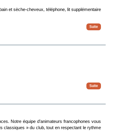
u bain et sèche-cheveux, téléphone, lit supplémentaire
arty, soirée Casino, cinéma en plein air
ments de la catégorie précédente.
 confort des parents et des enfants.
 garniture.
l’agneau, de la merguez. Vous avez le choix entre 3
ble se trouvent une variété de salade tunisienne et
cances. Notre équipe d’animateurs francophones vous
s classiques » du club, tout en respectant le rythme