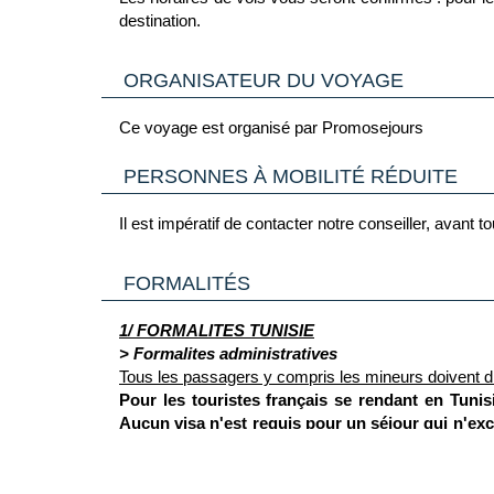
destination.
Amphithéâtre en plein air et une salle de spectac
Centre SPA (avec supplément) : Hammam, Mass
ORGANISATEUR DU VOYAGE
Ce voyage est organisé par Promosejours
PERSONNES À MOBILITÉ RÉDUITE
Il est impératif de contacter notre conseiller, avant
FORMALITÉS
1/ FORMALITES TUNISIE
> Formalites administratives
Tous les passagers y compris les mineurs doivent d
Pour les touristes français se rendant en Tunis
Aucun visa n'est requis pour un séjour qui n'excè
carte de séjour auprès du ministère de l'Intérie
validité durant leur séjour, sous peine de rencon
> Pour plus d'informations
(Source France Diplomatie le 01/07/26)