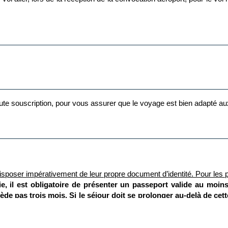
le
age, Esthétique
 toute souscription, pour vous assurer que le voyage est bien adapté a
isposer impérativement de leur propre document d’identité.
Pour les p
ie, il est obligatoire de présenter un passeport valide au moins
de pas trois mois. Si le séjour doit se prolonger au-delà de cette
ur tunisien. Les voyageurs doivent également veiller à ce que le
trer des difficultés pour retourner en France.