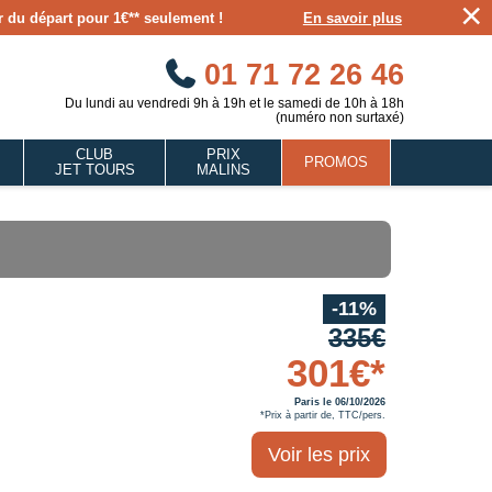
×
our du départ pour 1€** seulement !
En savoir plus
01 71 72 26 46
Du lundi au vendredi 9h à 19h et le samedi de 10h à 18h
(numéro non surtaxé)
CLUB
PRIX
PROMOS
JET TOURS
MALINS
-11%
335€
301€*
Paris le 06/10/2026
*Prix à partir de, TTC/pers.
Voir les prix