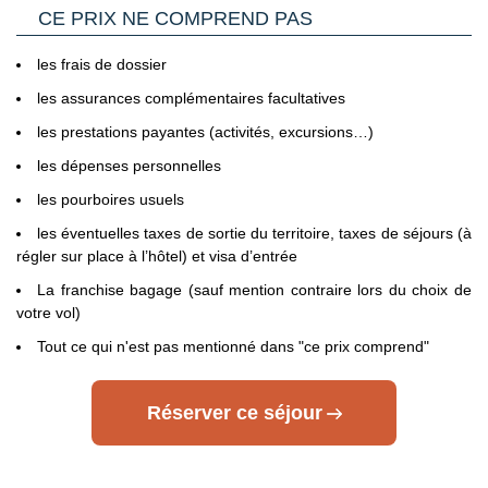
d'Union Européenne ou de l'Espace Schengen, une Carte
CE PRIX NE COMPREND PAS
Nationale d'Identité française expirée peut être tolérée. En
pratique, les compagnies aériennes ne la tolèrent jamais.
les frais de dossier
C’est pourquoi il est impératif de privilégier un passeport
valide à une Carte Nationale d'Identité expirée, même dans
les assurances complémentaires facultatives
le cas où cette dernière est considérée par les autorités
les prestations payantes (activités, excursions…)
françaises comme toujours en cours de validité.
les dépenses personnelles
Voyageurs mineurs voyageant seul
: les formalités à
respecter se trouvent sur le site du Service Public en
les pourboires usuels
Cliquant ici.
les éventuelles taxes de sortie du territoire, taxes de séjours (à
régler sur place à l’hôtel) et visa d’entrée
Transit par la Grande Bretagne, les Etat-Unis et le Canada
:
des formalités spécifiques s'appliquent.
Nous vous invitons à
La franchise bagage (sauf mention contraire lors du choix de
consulter les sites ci-dessous pour plus d’information :
votre vol)
- Grande Bretagne : sur le site du gouvernement britannique
Tout ce qui n'est pas mentionné dans "ce prix comprend"
en
Cliquant ici.
Réserver ce séjour
- Etats Unis : sur le site du Service Public en
Cliquant ici.
- Canada : sur le site du gouvernement canadien en