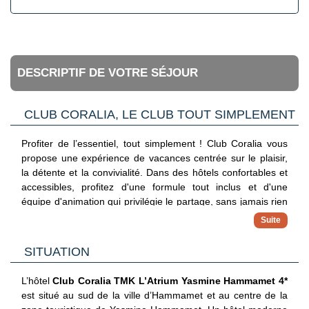
DESCRIPTIF DE VOTRE SÉJOUR
CLUB CORALIA, LE CLUB TOUT SIMPLEMENT
Profiter de l’essentiel, tout simplement ! Club Coralia vous
propose une expérience de vacances centrée sur le plaisir,
la détente et la convivialité. Dans des hôtels confortables et
accessibles, profitez d'une formule tout inclus et d'une
équipe d'animation qui privilégie le partage, sans jamais rien
imposer. Avec ce concept, vous vivez vos vacances à votre
propre rythme.
✓ Hébergements 3, 4 et 5 étoiles
SITUATION
Séjournez dans des adresses sélectionnées pour leur
confort, leur situation et leur bon rapport qualité/prix
L’hôtel
Club Coralia TMK L’Atrium Yasmine Hammamet 4*
✓ Formule tout inclus
est situé au sud de la ville d’Hammamet et au centre de la
Maîtrisez votre budget avec une offre complète incluant vols,