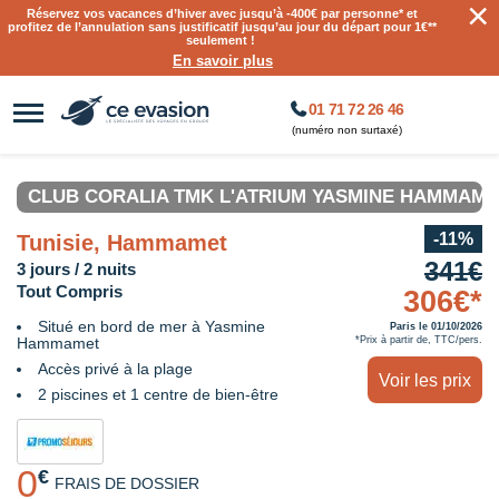
×
Réservez vos vacances d’hiver avec jusqu’à
-400€ par personne
* et
profitez de l’annulation sans justificatif jusqu’au jour du départ pour 1€**
seulement !
En savoir plus
01 71 72 26 46
(numéro non surtaxé)
CLUB CORALIA TMK L'ATRIUM YASMINE HAMMAME
-11%
Tunisie, Hammamet
341€
3 jours / 2 nuits
Tout Compris
306€*
Situé en bord de mer à Yasmine
Paris le 01/10/2026
Hammamet
*Prix à partir de, TTC/pers.
Accès privé à la plage
Voir les prix
2 piscines et 1 centre de bien-être
0
€
FRAIS DE DOSSIER