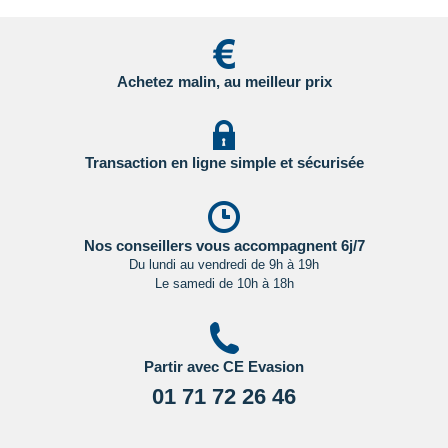
Cliquant ici.
Pour les passagers binationaux ou de nationalité étrangère
:
Achetez malin, au meilleur prix
il est préférable de vous rapprocher du consulat ou de
l’ambassade du pays de destination et de transit.
Important
:
Les formalités administratives et sanitaires étant
Transaction en ligne simple et sécurisée
susceptibles de changer entre votre réservation et votre
départ, nous vous recommandons vivement de consulter
régulièrement le site du ministère des affaires étrangères en
Cliquant ici.
Nos conseillers vous accompagnent 6j/7
Du lundi au vendredi de 9h à 19h
Le samedi de 10h à 18h
Partir avec CE Evasion
01 71 72 26 46