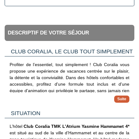
DESCRIPTIF DE VOTRE SÉJOUR
CLUB CORALIA, LE CLUB TOUT SIMPLEMENT
Profiter de l’essentiel, tout simplement ! Club Coralia vous
propose une expérience de vacances centrée sur le plaisir,
la détente et la convivialité. Dans des hôtels confortables et
accessibles, profitez d'une formule tout inclus et d'une
équipe d'animation qui privilégie le partage, sans jamais rien
imposer. Avec ce concept, vous vivez vos vacances à votre
propre rythme.
✓ Hébergements 3, 4 et 5 étoiles
SITUATION
Séjournez dans des adresses sélectionnées pour leur
confort, leur situation et leur bon rapport qualité/prix
L’hôtel
Club Coralia TMK L’Atrium Yasmine Hammamet 4*
✓ Formule tout inclus
est situé au sud de la ville d’Hammamet et au centre de la
Maîtrisez votre budget avec une offre complète incluant vols,