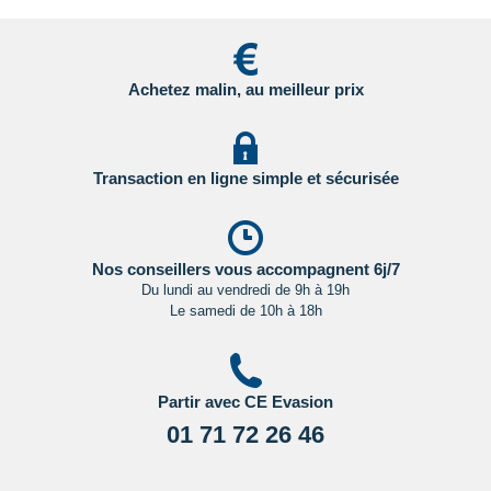
Cliquant ici.
Pour les passagers binationaux ou de nationalité étrangère
:
Achetez malin, au meilleur prix
il est préférable de vous rapprocher du consulat ou de
l’ambassade du pays de destination et de transit.
Important
:
Les formalités administratives et sanitaires étant
Transaction en ligne simple et sécurisée
susceptibles de changer entre votre réservation et votre
départ, nous vous recommandons vivement de consulter
régulièrement le site du ministère des affaires étrangères en
Cliquant ici.
Nos conseillers vous accompagnent 6j/7
Du lundi au vendredi de 9h à 19h
Le samedi de 10h à 18h
Partir avec CE Evasion
01 71 72 26 46