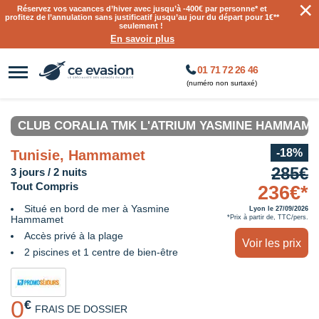
×
Réservez vos vacances d’hiver avec jusqu’à
-400€ par personne
* et
profitez de l’annulation sans justificatif jusqu’au jour du départ pour 1€**
seulement !
En savoir plus
01 71 72 26 46
(numéro non surtaxé)
CLUB CORALIA TMK L'ATRIUM YASMINE HAMMAME
-18%
Tunisie, Hammamet
285€
3 jours / 2 nuits
Tout Compris
236€*
Situé en bord de mer à Yasmine
Lyon le 27/09/2026
Hammamet
*Prix à partir de, TTC/pers.
Accès privé à la plage
Voir les prix
2 piscines et 1 centre de bien-être
0
€
FRAIS DE DOSSIER