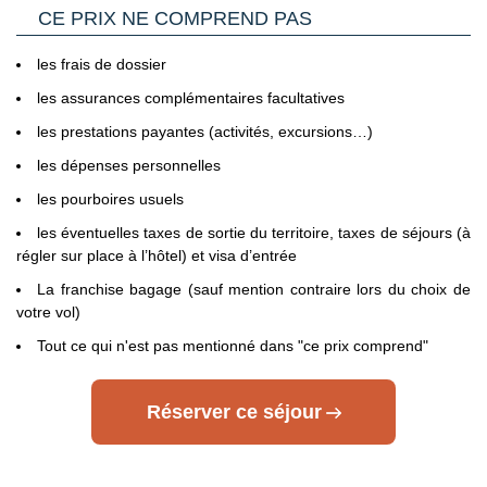
d'Union Européenne ou de l'Espace Schengen, une Carte
CE PRIX NE COMPREND PAS
Nationale d'Identité française expirée peut être tolérée. En
pratique, les compagnies aériennes ne la tolèrent jamais.
les frais de dossier
C’est pourquoi il est impératif de privilégier un passeport
valide à une Carte Nationale d'Identité expirée, même dans
les assurances complémentaires facultatives
le cas où cette dernière est considérée par les autorités
les prestations payantes (activités, excursions…)
françaises comme toujours en cours de validité.
les dépenses personnelles
Voyageurs mineurs voyageant seul
: les formalités à
respecter se trouvent sur le site du Service Public en
les pourboires usuels
Cliquant ici.
les éventuelles taxes de sortie du territoire, taxes de séjours (à
régler sur place à l’hôtel) et visa d’entrée
Transit par la Grande Bretagne, les Etat-Unis et le Canada
:
des formalités spécifiques s'appliquent.
Nous vous invitons à
La franchise bagage (sauf mention contraire lors du choix de
consulter les sites ci-dessous pour plus d’information :
votre vol)
- Grande Bretagne : sur le site du gouvernement britannique
Tout ce qui n'est pas mentionné dans "ce prix comprend"
en
Cliquant ici.
Réserver ce séjour
- Etats Unis : sur le site du Service Public en
Cliquant ici.
- Canada : sur le site du gouvernement canadien en