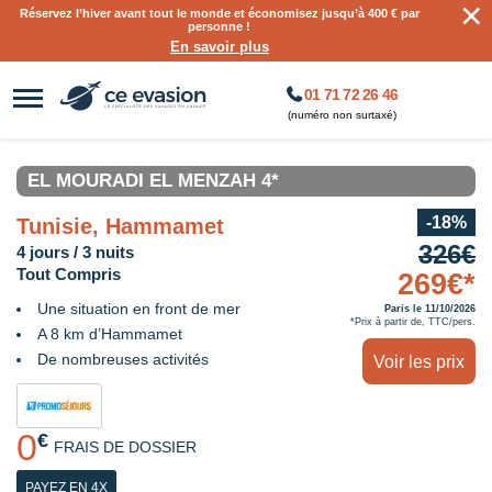
×
Réservez l’hiver avant tout le monde et économisez jusqu’à 400 € par
personne !
En savoir plus
01 71 72 26 46
(numéro non surtaxé)
EL MOURADI EL MENZAH 4*
-18%
Tunisie, Hammamet
326€
4 jours / 3 nuits
Tout Compris
269€*
Une situation en front de mer
Paris le 11/10/2026
*Prix à partir de, TTC/pers.
A 8 km d’Hammamet
De nombreuses activités
Voir les prix
0
€
FRAIS DE DOSSIER
PAYEZ EN 4X