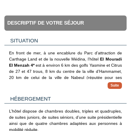
DESCRIPTIF DE VOTRE SÉJOUR
SITUATION
En front de mer, à une encablure du Parc d’attraction de
Carthage Land et de la nouvelle Médina, l’hôtel
El Mouradi
El Menzah 4*
est à environ 6 km des golfs Yasmine et Citrus
de 27 et 47 trous, 8 km du centre de la ville d’Hammamet,
20 km de celui de la ville de Nabeul (réputée pour ses
poteries). L’aéroport international d’Enfidha est à 30 km et
celui de Tunis-Carthage à 80 km.
HÉBERGEMENT
L’hôtel dispose de chambres doubles, triples et quadruples,
de suites juniors, de suites séniors, d’une suite présidentielle
ainsi que de quatre chambres adaptées aux personnes à
mobilité réduite.