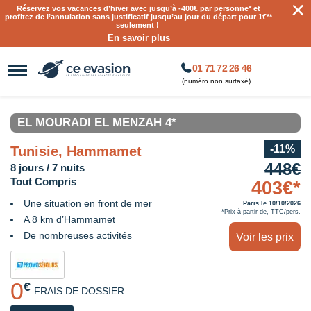
×
Réservez vos vacances d’hiver avec jusqu’à
-400€ par personne
* et
profitez de l’annulation sans justificatif jusqu’au jour du départ pour 1€**
seulement !
En savoir plus
01 71 72 26 46
(numéro non surtaxé)
EL MOURADI EL MENZAH 4*
-11%
Tunisie, Hammamet
448€
8 jours / 7 nuits
Tout Compris
403€*
Une situation en front de mer
Paris le 10/10/2026
*Prix à partir de, TTC/pers.
A 8 km d’Hammamet
De nombreuses activités
Voir les prix
0
€
FRAIS DE DOSSIER