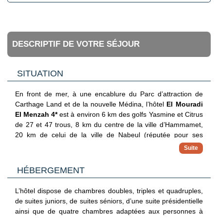
DESCRIPTIF DE VOTRE SÉJOUR
SITUATION
En front de mer, à une encablure du Parc d’attraction de
Carthage Land et de la nouvelle Médina, l’hôtel
El Mouradi
El Menzah 4*
est à environ 6 km des golfs Yasmine et Citrus
de 27 et 47 trous, 8 km du centre de la ville d’Hammamet,
20 km de celui de la ville de Nabeul (réputée pour ses
poteries). L’aéroport international d’Enfidha est à 30 km et
celui de Tunis-Carthage à 80 km.
HÉBERGEMENT
L’hôtel dispose de chambres doubles, triples et quadruples,
de suites juniors, de suites séniors, d’une suite présidentielle
ainsi que de quatre chambres adaptées aux personnes à