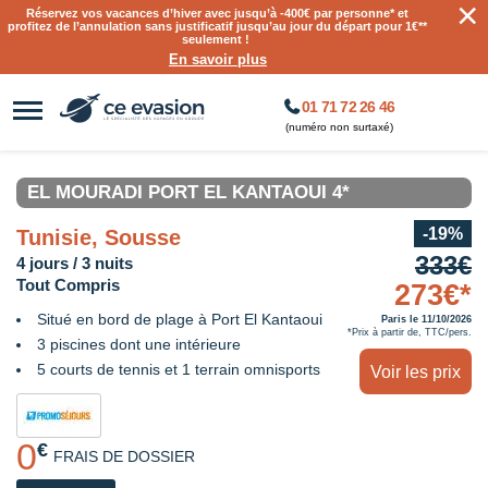
×
Réservez vos vacances d’hiver avec jusqu’à
-400€ par personne
* et
profitez de l’annulation sans justificatif jusqu’au jour du départ pour 1€**
seulement !
En savoir plus
01 71 72 26 46
(numéro non surtaxé)
EL MOURADI PORT EL KANTAOUI 4*
-19%
Tunisie, Sousse
333€
4 jours / 3 nuits
Tout Compris
273€*
Situé en bord de plage à Port El Kantaoui
Paris le 11/10/2026
*Prix à partir de, TTC/pers.
3 piscines dont une intérieure
5 courts de tennis et 1 terrain omnisports
Voir les prix
0
€
FRAIS DE DOSSIER