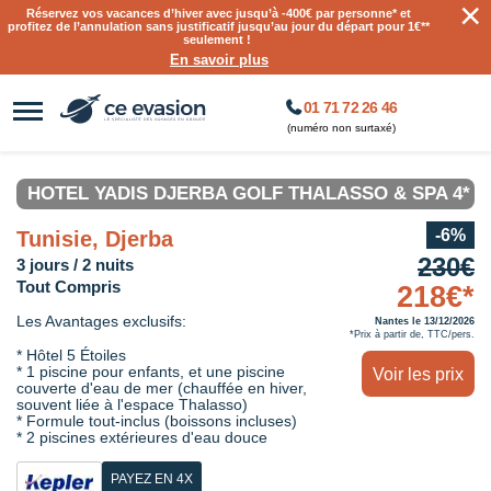
×
Réservez vos vacances d’hiver avec jusqu’à
-400€ par personne
* et
profitez de l’annulation sans justificatif jusqu’au jour du départ pour 1€**
seulement !
En savoir plus
01 71 72 26 46
(numéro non surtaxé)
HOTEL YADIS DJERBA GOLF THALASSO & SPA 4*
-6%
Tunisie, Djerba
230€
3 jours / 2 nuits
Tout Compris
218€*
Les Avantages exclusifs:
Nantes le 13/12/2026
*Prix à partir de, TTC/pers.
* Hôtel 5 Étoiles
* 1 piscine pour enfants, et une piscine
Voir les prix
couverte d'eau de mer (chauffée en hiver,
souvent liée à l'espace Thalasso)
* Formule tout-inclus (boissons incluses)
* 2 piscines extérieures d'eau douce
PAYEZ EN 4X