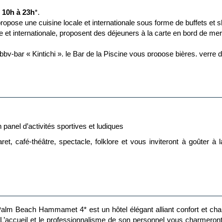
lité)
e 10h à 23h
*.
 propose une cuisine locale et internationale sous forme de buffets et
ment)
 et internationale, proposent des déjeuners à la carte en bord de mer
bby-bar « Kintichi », le Bar de la Piscine vous propose bières, verre de
 « Sea Bar, ouverts uniquement en Juillet & Août.
r le Thé à la menthe (Café turc et chicha possible en supplément).
duite
 panel d’activités sportives et ludiques
aret, café-théâtre, spectacle, folklore et vous inviteront à goûter à
7h00*
on des conditions météorologiques.
s bars et les restaurants de l'hôtel de 10h00 à 23h00*.
 le lobby bar jusqu’à minuit.
un programme d’activités adaptés : jeux, initiation et tournois sporti
les de modification.
 Palm Beach Hammamet 4* est un hôtel élégant alliant confort et char
. L’accueil et le professionnalisme de son personnel vous charmeront