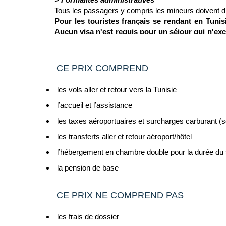
Tous les passagers y compris les mineurs doivent d
Pour les touristes français se rendant en Tunis
Aucun visa n'est requis pour un séjour qui n'excè
carte de séjour auprès du ministère de l'Intérie
validité durant leur séjour, sous peine de rencon
> Pour plus d'informations
(Source France Diplomatie le 01/07/26)
CE PRIX COMPREND
Vous trouverez des informations plus complètes sur 
Cliquant ici.
les vols aller et retour vers la Tunisie
2/ GENERALITES
Passeport & Carte Nationale d'Identité
l’accueil et l’assistance
: Le passepor
pays de destination.
les taxes aéroportuaires et surcharges carburant (s
Carte nationale d'identité expirée
- il est possible 
les transferts aller et retour aéroport/hôtel
d'Union Européenne ou de l'Espace Schengen, une Car
C’est pourquoi il est impératif de privilégier un pas
l’hébergement en chambre double pour la durée du 
françaises comme toujours en cours de validité.
la pension de base
Voyageurs mineurs voyageant seul
: les formalités 
Cliquant ici.
CE PRIX NE COMPREND PAS
Transit par la Grande Bretagne, les Etat-Unis et
d’information :
les frais de dossier
- Grande Bretagne : sur le site du gouvernement bri