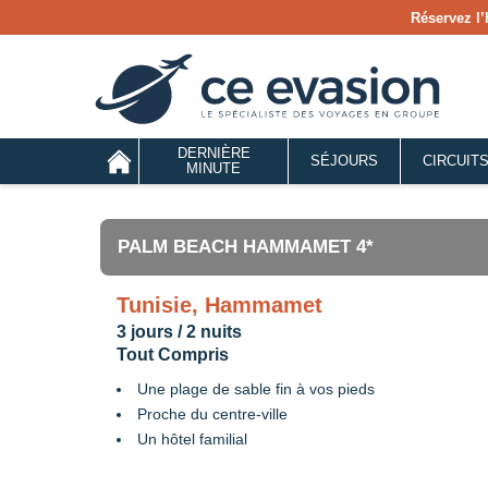
Réservez l’
DERNIÈRE
SÉJOURS
CIRCUIT
MINUTE
PALM BEACH HAMMAMET 4*
Tunisie, Hammamet
3 jours / 2 nuits
Tout Compris
Une plage de sable fin à vos pieds
Proche du centre-ville
Un hôtel familial
·