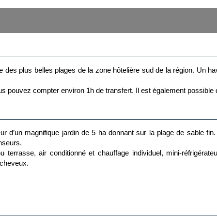
e des plus belles plages de la zone hôtelière sud de la région. Un havr
ous pouvez compter environ 1h de transfert. Il est également possible 
 d’un magnifique jardin de 5 ha donnant sur la plage de sable fin
nseurs.
rasse, air conditionné et chauffage individuel, mini-réfrigérateur vi
e-cheveux.
 :
t en lit d’appoint ou 2 adultes et 2 bébés.
ment)