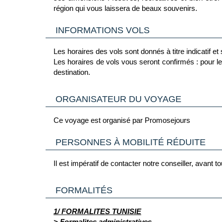
Loisirs à l’hôtel
région qui vous laissera de beaux souvenirs.
Sachez qu’au sein de l’hôtel, l’équipe d’animation i
INFORMATIONS VOLS
Vous pourrez vous détendre dans l’une des piscines de
de Mai).
Les horaires des vols sont donnés à titre indicatif e
Un service de serviette de plage est disponible gratuit
Les horaires de vols vous seront confirmés : pour le 
destination.
Profitez du jardin verdoyant pour un bain de soleil o
Pour les plus sportifs, l’hôtel dispose d’installations
ORGANISATEUR DU VOYAGE
D’autres activités comme le mini-golf et la pétanqu
Un accès au Wifi gratuit est disponible à la réception
Ce voyage est organisé par Promosejours
L’hôtel propose les services suivants avec frais
PERSONNES À MOBILITÉ RÉDUITE
à proximité (indépendants de l'hôtel et non garant
18 trous «Yasmine».
Il est impératif de contacter notre conseiller, avant
Le centre SPA, avec supplément vous pouvez y
des massages, des soins du visage, des gommages
FORMALITÉS
1/ FORMALITES TUNISIE
> Formalites administratives