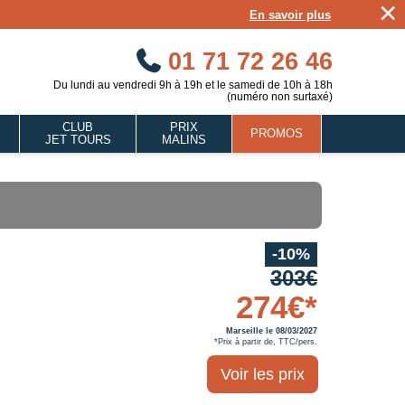
×
En savoir plus
01 71 72 26 46
Du lundi au vendredi 9h à 19h et le samedi de 10h à 18h
(numéro non surtaxé)
CLUB
PRIX
PROMOS
JET TOURS
MALINS
-10%
303€
274€*
Marseille le 08/03/2027
*Prix à partir de, TTC/pers.
Voir les prix