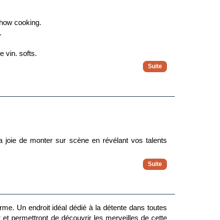
 show cooking.
.
 vin, softs.
 la joie de monter sur scène en révélant vos talents
fs, balades, ateliers manuels, participation part aux
me. Un endroit idéal dédié à la détente dans toutes
 et permettront de découvrir les merveilles de cette