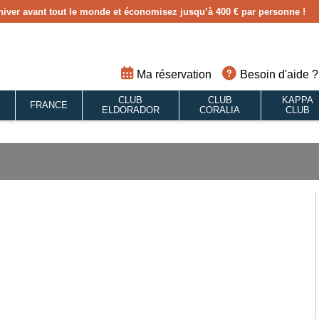
hiver avant tout le monde et économisez jusqu’à 400 € par personne !
Ma réservation
Besoin d'aide ?
CLUB
CLUB
KAPPA
S
FRANCE
ELDORADOR
CORALIA
CLUB