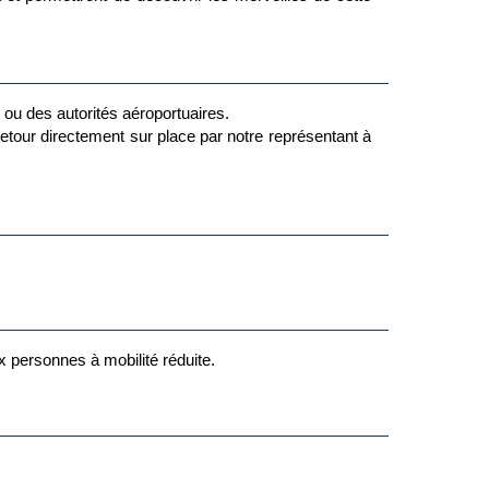
ollectifs, gyms, spectacle,…).
insi qu’une piscine intérieure chauffée (jusqu'au mois
e ou des autorités aéroportuaires.
 retour directement sur place par notre représentant à
le, beach volley, salle de sport, la pétanque.
ile, pédalo, équitation, golf 45 trous «Citrus» et golf
ux personnes à mobilité réduite.
omplète de soins proposés. Les services incluent