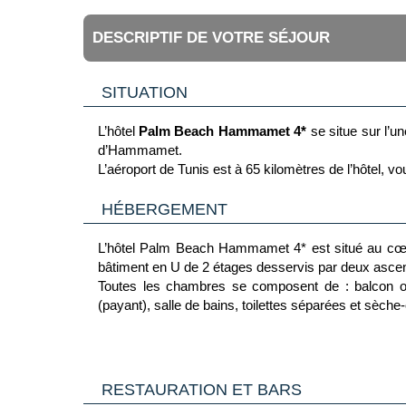
DESCRIPTIF DE VOTRE SÉJOUR
SITUATION
L’hôtel
Palm Beach Hammamet 4*
se situe sur l’un
d’Hammamet.
L’aéroport de Tunis est à 65 kilomètres de l’hôtel, v
HÉBERGEMENT
L’hôtel Palm Beach Hammamet 4* est situé au cœur
bâtiment en U de 2 étages desservis par deux asce
Toutes les chambres se composent de : balcon ou ter
(payant), salle de bains, toilettes séparées et sèch
Vous serez logés dans une des catégories suivantes
Chambres doubles
de 20 m²
2 adultes ou maximum 2 adultes + 1 adulte ou 1 enfan
RESTAURATION ET BARS
Possibilité de réservation avec vue mer (en supplé