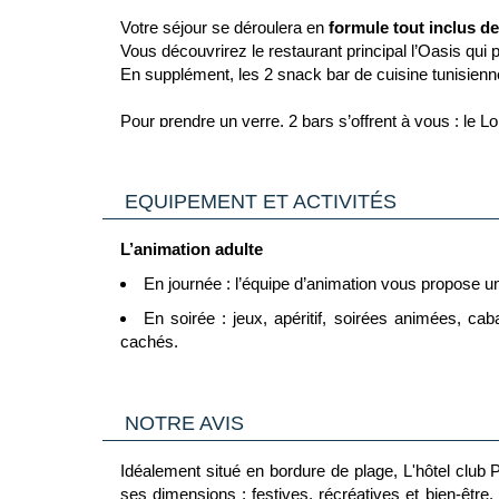
Votre séjour se déroulera en
Chambres Quadruples
de 20 m² (selon disponibi
formule tout inclus d
maximum 2 adultes + 2 enfants
Vous découvrirez le restaurant principal l’Oasis qui
Possibilité de réservation avec vue mer. (en supplé
En supplément, les 2 snack bar de cuisine tunisienne
Possibilité de lit bébé (jusqu’à 2 ans)
Pour prendre un verre, 2 bars s’offrent à vous : le Lo
Salle de bain avec toilettes séparées
En supplément, vous trouverez le « Lemon Beach » &
Il y a 4 chambres communicantes
Rien de tel qu’une pause au café Maure pour déguste
EQUIPEMENT ET ACTIVITÉS
Hôtel non recommandé pour les clients à mobilité ré
Votre formule tout inclus comprend :
Check-in 14h00, check-out 12h00
Petit déjeuner : buffet de 7h00 à 10h00*
L’animation adulte
Petit déjeuner tardif : buffet de 10h00 à 11h00*
En journée : l’équipe d’animation vous propose un
Déjeuner : buffet de 12h30 à 14h30*
En soirée : jeux, apéritif, soirées animées, cab
cachés.
Goûter : café, thé, gâteaux, crêpes de 15h00 à 1
Certaines activités peuvent-être annulées en foncti
Dîner de 19h00 à 21h00* buffet à thème
Boissons avec et sans alcool consommées dans le
NOTRE AVIS
L’animation enfant : Mini Club
Avec supplément, vous pouvez prendre un verre dans
De 4 à 12 ans toute la saison. Le Mini Club propose 
* Horaires communiqués à titre indicatif et susceptib
Idéalement situé en bordure de plage, L'hôtel club
spectacles.
ses dimensions : festives, récréatives et bien-être