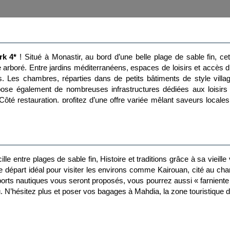
rk 4*
! Situé à Monastir, au bord d’une belle plage de sable fin, cet
 arboré. Entre jardins méditerranéens, espaces de loisirs et accès di
 Les chambres, réparties dans de petits bâtiments de style villag
spose également de nombreuses infrastructures dédiées aux loisirs 
té restauration, profitez d’une offre variée mêlant saveurs locales
moments de détente rythmeront votre séjour dans ce cadre chaleureu
cille entre plages de sable fin, Histoire et traditions grâce à sa vieil
e départ idéal pour visiter les environs comme Kairouan, cité au cha
rts nautiques vous seront proposés, vous pourrez aussi « farniente
 N’hésitez plus et poser vos bagages à Mahdia, la zone touristique d