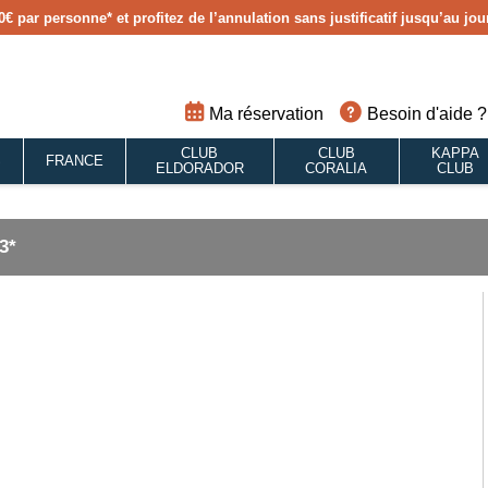
0€ par personne
* et profitez de l’annulation sans justificatif jusqu’au j
Ma réservation
Besoin d'aide ?
CLUB
CLUB
KAPPA
S
FRANCE
ELDORADOR
CORALIA
CLUB
3*