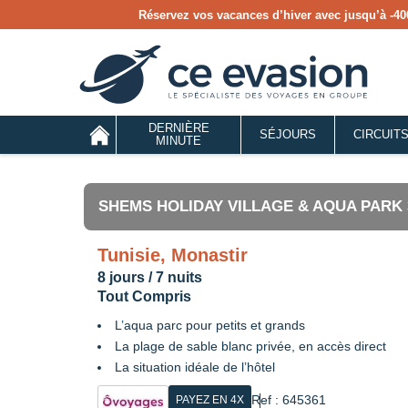
Réservez vos vacances d’hiver avec jusqu’à
-40
DERNIÈRE
SÉJOURS
CIRCUIT
MINUTE
SHEMS HOLIDAY VILLAGE & AQUA PARK 
Tunisie, Monastir
8 jours / 7 nuits
Tout Compris
L’aqua parc pour petits et grands
La plage de sable blanc privée, en accès direct
La situation idéale de l’hôtel
Ref : 645361
PAYEZ EN 4X