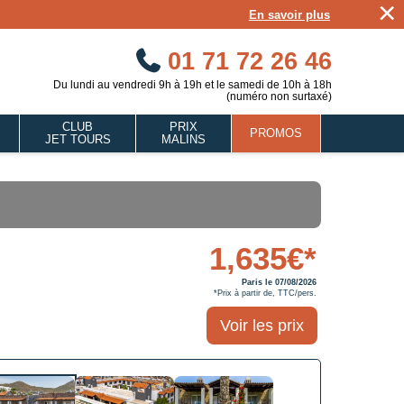
×
En savoir plus
01 71 72 26 46
Du lundi au vendredi 9h à 19h et le samedi de 10h à 18h
(numéro non surtaxé)
CLUB
PRIX
PROMOS
JET TOURS
MALINS
1,635€*
Paris le 07/08/2026
*Prix à partir de, TTC/pers.
Voir les prix