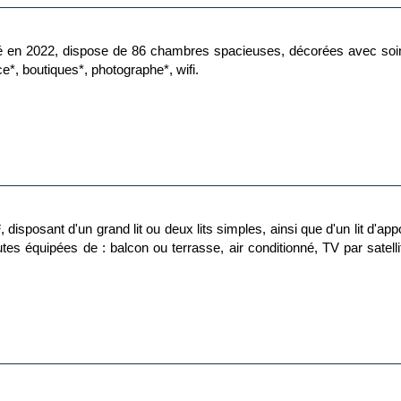
 en 2022, dispose de 86 chambres spacieuses, décorées avec soin.
ce*, boutiques*, photographe*, wifi.
isposant d'un grand lit ou deux lits simples, ainsi que d'un lit d'ap
utes équipées de : balcon ou terrasse, air conditionné, TV par satel
uple, vous serez logé en chambre double équipée d'un lit double (ou
ambre familiale « bunked room » de 27m², qui peut accueillir jusqu'à