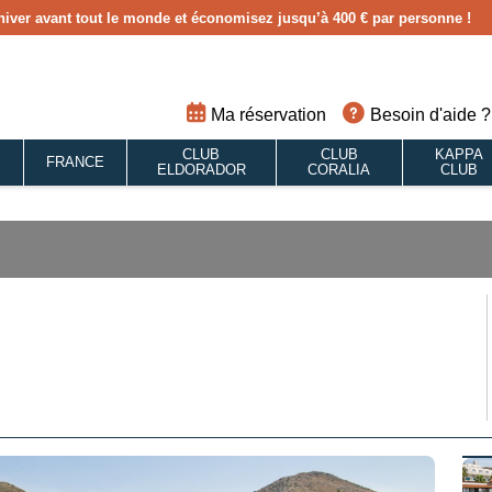
hiver avant tout le monde et économisez jusqu’à 400 € par personne !
Ma réservation
Besoin d'aide ?
CLUB
CLUB
KAPPA
S
FRANCE
ELDORADOR
CORALIA
CLUB