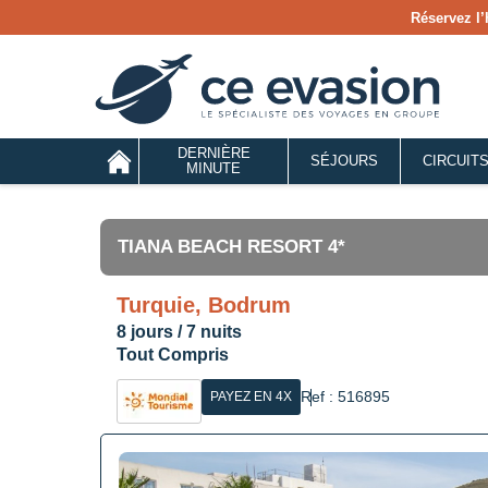
Réservez l’
DERNIÈRE
SÉJOURS
CIRCUIT
MINUTE
TIANA BEACH RESORT 4*
Turquie, Bodrum
8 jours / 7 nuits
Tout Compris
Ref : 516895
PAYEZ EN 4X