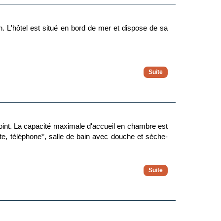
 L'hôtel est situé en bord de mer et dispose de sa
point. La capacité maximale d'accueil en chambre est
lite, téléphone*, salle de bain avec douche et sèche-
 de 2 lits twins) et de 1 ou 2 lits d'appoint (sofa,
 3 adultes ou 2 adultes et 2 enfants. Elle se compose