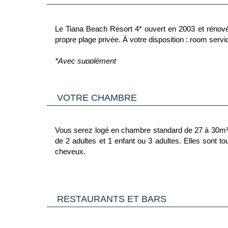
Le Tiana Beach Resort 4* ouvert en 2003 et rénové
propre plage privée. À votre disposition : room servi
*Avec supplément
Les animaux ne sont pas admis dans l'hôtel.
VOTRE CHAMBRE
Vous serez logé en chambre standard de 27 à 30m², d
de 2 adultes et 1 enfant ou 3 adultes. Elles sont to
cheveux.
*Avec supplément
Dans le cadre d'une chambre à usage triple ou quadr
RESTAURANTS ET BARS
canapé lit).
Vous avez également la possibilité de choisir une ch