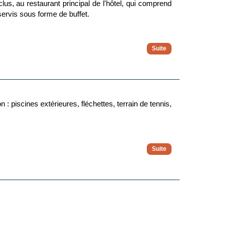
clus, au restaurant principal de l'hôtel, qui comprend
 servis sous forme de buffet.
: piscines extérieures, fléchettes, terrain de tennis,
ulées. Les activités, les sports et les soirées sont
vent être soumis à modification sans préavis. Les jus