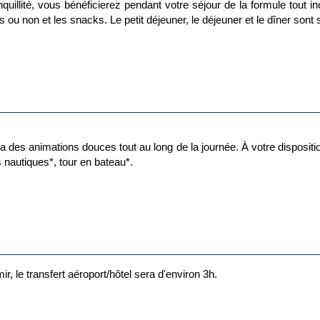
quillité, vous bénéficierez pendant votre séjour de la formule tout in
s ou non et les snacks. Le petit déjeuner, le déjeuner et le dîner sont
des animations douces tout au long de la journée. À votre disposition 
nautiques*, tour en bateau*.
chir :
extérieurs peuvent ne pas être praticables et certaines activités ann
.
ses jusqu'à 23h00. Les horaires sont donnés à titre indicatif et peu
ir, le transfert aéroport/hôtel sera d'environ 3h.
s mais aussi les boissons en bouteille ne sont pas compris.