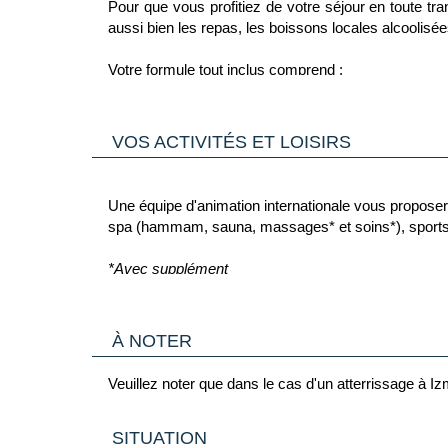
Pour que vous profitiez de votre séjour en toute tran
d'un lit double et d'un lit superposé.
aussi bien les repas, les boissons locales alcoolisée
Votre formule tout inclus comprend :
Petit-déjeuner : de 8h00 à 10h00
Déjeuner : de 12h30 à 14h00
VOS ACTIVITÉS ET LOISIRS
Snack : de 15h00 à 16h00
Glaces : de 16h00 à 17h00
Pâtisserie : de 17h00 à 18h00
Une équipe d'animation internationale vous proposera 
Dîner : de 19h00 à 21h00
spa (hammam, sauna, massages* et soins*), sports 
Deux bars seront à votre disposition pour vous rafraî
*Avec supplément
Lobby Bar : de 10h00 à 18h00
À noter qu'au vu de la météo, certains équipements 
Pool Bar : de 10h00 à 23h00
encadrées par une équipe d'animation internationale
À NOTER
Les boissons dans la formule tout inclus sont compri
Veuillez noter que dans le cas d'un atterrissage à Izm
de fruits frais, les boissons importées, les cocktail
SITUATION