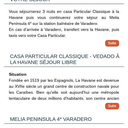
Vous séjournerez 3 nuits en casa Particular Classique à la
Havane puis vous continuerez votre séjour au Melia
Peninsula 4* sur la station balnéaire de Varadero.
En cas d’arrivée à Varadero, transfert vers la Havane, puis
taxis vers votre Casa Particular.
En cas d’arrivée à La Havane, transfert vers votre Casa
Particular.
CASA PARTICULAR CLASSIQUE - VEDADO À
LA HAVANE SÉJOUR LIBRE
Situation
Fondée en 1519 par les Espagnols, La Havane est devenue
au XVIIe siècle un grand centre de construction navale pour
les Caraïbes. Bien qu'elle soit aujourd'hui une métropole
tentaculaire de deux millions d'habitants, son centre ancien
conserve un mélange inestimable de monuments baroques
et néoclassiques, ainsi qu'un ensemble homogène de
Hébergement
maisons avec des arcades, des balcons, des grilles en fer
MELIA PENINSULA 4* VARADERO
Vous séjournerez 3 nuits à la Havane Vous serez logés dans
forgé et des cours intérieures.
une casa particular classique situées dans le quartier