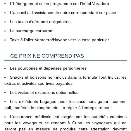
déclarée volée ou perdue se verra refusé l'accès au pays de
L'hébergement selon programme sur l’hôtel Varadero
destination.
L'accueil et l'assistance de notre correspondant sur place
Carte nationale d'identité expirée
- il est possible dans
certains cas que le site du ministère de l'Europe et des
Les taxes d'aéroport obligatoires
Affaires Etrangères précise que pour entrer dans les pays
La surcharge carburant
d'Union Européenne ou de l'Espace Schengen, une Carte
Nationale d'Identité française expirée peut être tolérée. En
Taxis à l’aller Varadero/Havane vers la casa particular
pratique, les compagnies aériennes ne la tolèrent jamais.
C’est pourquoi il est impératif de privilégier un passeport
CE PRIX NE COMPREND PAS
valide à une Carte Nationale d'Identité expirée, même dans
le cas où cette dernière est considérée par les autorités
Les pourboires et dépenses personnelles
françaises comme toujours en cours de validité.
Voyageurs mineurs voyageant seul
: les formalités à
Snacks et boissons non inclus dans la formule Tout Inclus, les
respecter se trouvent sur le site du Service Public en
extras et activités sportives payantes
Cliquant ici.
Les visites et excursions optionnelles
Transit par la Grande Bretagne, les Etat-Unis et le Canada
:
Les excédents bagages pour les sacs hors gabarit comme
des formalités spécifiques s'appliquent.
Nous vous invitons à
golf, matériel de plongée, etc... à régler à l'enregistrement
consulter les sites ci-dessous pour plus d’information :
L'assurance médicale est exigée par les autorités cubaines
- Grande Bretagne : sur le site du gouvernement britannique
pour les voyageurs se rendant à Cuba.Les voyageurs qui ne
en
seront pas en mesure de produire cette attestation devront
Cliquant ici.