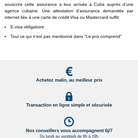
souscrire cette assurance à leur arrivée à Cuba auprès d’une
agence cubaine. Une attestation d’assurance demandée par
- Etats Unis : sur le site du Service Public en
internet liée à une carte de crédit Visa ou Mastercard suffit.
Cliquant ici.
E-visa obligatoire
- Canada : sur le site du gouvernement canadien en
Tout ce qui n'est pas mentionné dans "Le prix comprend"
Cliquant ici.
Pour les passagers binationaux ou de nationalité étrangère
:
il est préférable de vous rapprocher du consulat ou de
l’ambassade du pays de destination et de transit.
Important
:
Les formalités administratives et sanitaires étant
Achetez malin, au meilleur prix
susceptibles de changer entre votre réservation et votre
départ, nous vous recommandons vivement de consulter
régulièrement le site du ministère des affaires étrangères en
Cliquant ici.
Transaction en ligne simple et sécurisée
Nos conseillers vous accompagnent 6j/7
Du lundi au vendredi de 9h à 19h