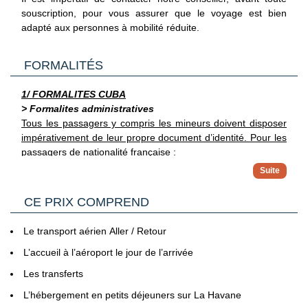
souscription, pour vous assurer que le voyage est bien
Activités aquatiques
adapté aux personnes à mobilité réduite.
Court de tennis
FORMALITÉS
1/ FORMALITES CUBA
> Formalites administratives
Tous les passagers y compris les mineurs doivent disposer
impérativement de leur propre document d’identité.
Pour les
passagers de nationalité française :
Pour les voyageurs français se rendant à Cuba, il est
indispensable de posséder un passeport avec une
> Pour plus d'informations
validité d'au moins six mois après la date d'arrivée sur le
CE PRIX COMPREND
Vous trouverez des informations plus complètes sur
territoire cubain. De plus, un visa de tourisme est
l’ensemble des formalités, notamment administratives et
requis. Ce visa a une validité de 90 jours et peut être
sanitaires sur le site France Diplomatie en
Le transport aérien Aller / Retour
renouvelé une fois pour la même durée. La demande de
Cliquant ici.
L’accueil à l’aéroport le jour de l’arrivée
visa s'effectue en ligne, et il est nécessaire de
2/ GENERALITES
compléter et d'imprimer le formulaire D'viajeros dans les
Les transferts
Passeport & Carte Nationale d'Identité
: Le passeport doit
72 heures précédant le départ.
L’hébergement en petits déjeuners sur La Havane
être en bon état. Tout voyageur utilisant une pièce d'identité
(Source France Diplomatie le 30/06/26)