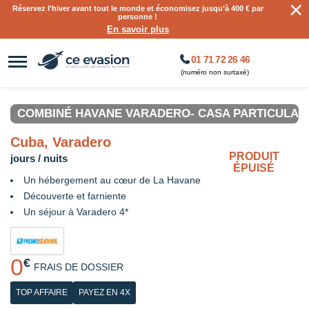
×
Réservez l’hiver avant tout le monde et économisez jusqu’à 400 € par
personne !
En savoir plus
01 71 72 26 46
(numéro non surtaxé)
COMBINÉ HAVANE VARADERO- CASA PARTICULAR 
Cuba, Varadero
PRODUIT
jours / nuits
ÉPUISÉ
Un hébergement au cœur de La Havane
Découverte et farniente
Un séjour à Varadero 4*
0
€
FRAIS DE DOSSIER
TOP AFFAIRE
PAYEZ EN 4X