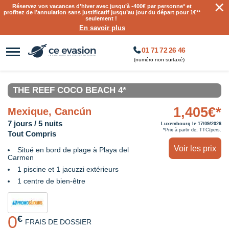
×
Réservez vos vacances d’hiver avec jusqu’à
-400€ par personne
* et
profitez de l’annulation sans justificatif jusqu’au jour du départ pour 1€**
seulement !
En savoir plus
01 71 72 26 46
(numéro non surtaxé)
THE REEF COCO BEACH 4*
1,405€*
Mexique, Cancún
7 jours / 5 nuits
Luxembourg le 17/09/2026
*Prix à partir de, TTC/pers.
Tout Compris
Voir les prix
Situé en bord de plage à Playa del
Carmen
1 piscine et 1 jacuzzi extérieurs
1 centre de bien-être
0
€
FRAIS DE DOSSIER