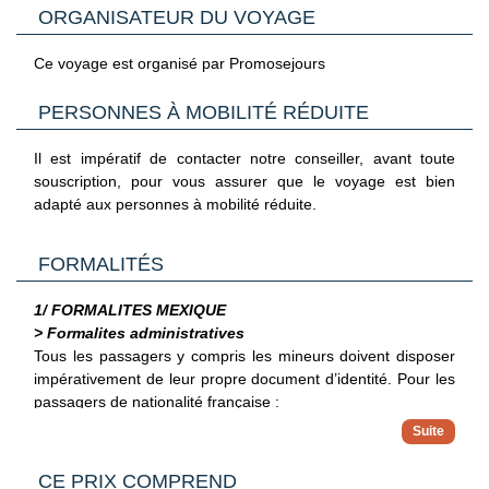
ORGANISATEUR DU VOYAGE
Nous vous proposons en complément de nos départs de
Paris, des séjours au départ de Province (en train ou en
Ce voyage est organisé par Promosejours
avion). Les horaires et le mode d’acheminement vous seront
confirmés lors de la réception de vos documents de
PERSONNES À MOBILITÉ RÉDUITE
voyages.
Il est impératif de contacter notre conseiller, avant toute
souscription, pour vous assurer que le voyage est bien
adapté aux personnes à mobilité réduite.
FORMALITÉS
1/ FORMALITES MEXIQUE
> Formalites administratives
Tous les passagers y compris les mineurs doivent disposer
impérativement de leur propre document d’identité.
Pour les
passagers de nationalité française :
Les touristes français voyageant au Mexique n'ont pas
besoin de visa pour un séjour touristique de moins de
> Pour plus d'informations
180 jours. Il est recommandé d'entrer au Mexique par
CE PRIX COMPREND
Vous trouverez des informations plus complètes sur