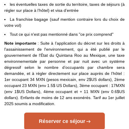
les éventuelles taxes de sortie du territoire, taxes de séjours (à
régler sur place à l’hôtel) et visa d’entrée
Transit par la Grande Bretagne, les Etat-Unis et le Canada
:
des formalités spécifiques s'appliquent.
Nous vous invitons à
La franchise bagage (sauf mention contraire lors du choix de
consulter les sites ci-dessous pour plus d’information :
votre vol)
- Grande Bretagne : sur le site du gouvernement britannique
Tout ce qui n'est pas mentionné dans "ce prix comprend"
en
Cliquant ici.
Note importante
: Suite à l’application du décret sur les droits à
l'assainissement de l'environnement, qui a été publié par le
- Etats Unis : sur le site du Service Public en
gouvernement de l'État du Quintana Roo au Mexique, une taxe
Cliquant ici.
environnementale par personne et par nuit avec un système
dégressif selon le nombre d’occupants par chambre sera
- Canada : sur le site du gouvernement canadien en
demandée, et à régler directement sur place auprès de l’hôtel :
Cliquant ici.
1er occupant 34 MXN (pesos mexicain, env 2$US dollars), 2ème
occupant 23 MXN (env 1.5$ US Dollars), 3ème occupant : 17MXN
Pour les passagers binationaux ou de nationalité étrangère
:
(env 1$US Dollars), 4ème occupant et + 11 MXN (env 0.6$US
il est préférable de vous rapprocher du consulat ou de
dollars). Enfants de moins de 12 ans exonérés. Tarif au 1er juillet
l’ambassade du pays de destination et de transit.
2025 soumis a modification.
Important
:
Les formalités administratives et sanitaires étant
susceptibles de changer entre votre réservation et votre
Réserver ce séjour
départ, nous vous recommandons vivement de consulter