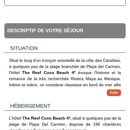
DESCRIPTIF DE VOTRE SÉJOUR
SITUATION
Situé le long d'un tronçon ensoleillé de la côte des Caraïbes,
à quelques pas de la plage branchée de Playa del Carmen,
l’hôtel
The Reef Coco Beach 4*
évoque l'histoire et la
romance de la très recherchée Riviera Maya au Mexique.
Intime et sobre, ce complexe classique en bord de mer allie
la beauté de l'une des plus belles plages du monde à une
piscine, des activités et des possibilités de restauration
conçues pour les familles dans un emplacement central et
HÉBERGEMENT
pratique.
L'aéroport de Cancun se trouve à environ 45 minutes de
L'hôtel
The Reef Coco Beach 4*,
situé à quelques pas de la
route.
plage de Playa Del Carmen, dispose de 196 chambres