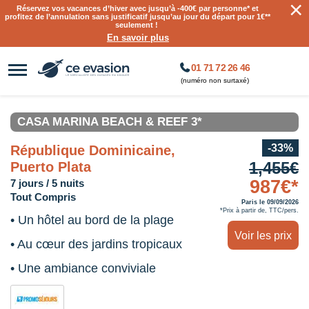
×
Réservez vos vacances d’hiver avec jusqu’à
-400€ par personne
* et
profitez de l’annulation sans justificatif jusqu’au jour du départ pour 1€**
seulement !
En savoir plus
01 71 72 26 46
(numéro non surtaxé)
CASA MARINA BEACH & REEF 3*
-33%
République Dominicaine,
1,455€
Puerto Plata
987€*
7 jours / 5 nuits
Tout Compris
Paris le 09/09/2026
*Prix à partir de, TTC/pers.
• Un hôtel au bord de la plage
Voir les prix
• Au cœur des jardins tropicaux
• Une ambiance conviviale