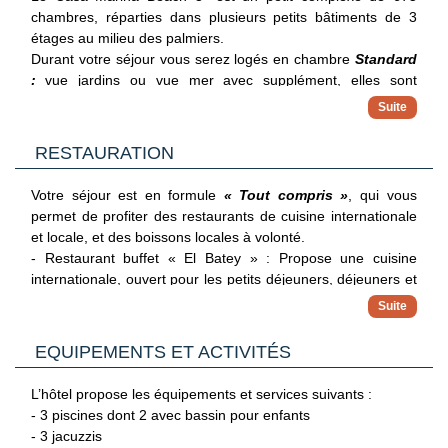
chambres, réparties dans plusieurs petits bâtiments de 3
étages au milieu des palmiers.
Durant votre séjour vous serez logés en chambre
Standard
:
vue jardins ou vue mer avec supplément, elles sont
composées d’un lit king size ou deux lits doubles, balcon ou
terrasse, et sont équipées de la climatisation, télévision,
coffre-fort (en supplément), téléphone, Wifi (en supplément),
RESTAURATION
minibar (eau et sodas), salle de bain complète avec
baignoire et sèche-cheveux.
Les chambres Deluxe vue jardins ou mer, disposent des
Votre séjour est en formule
« Tout compris »
, qui vous
mêmes services et sont récemment rénovées.
permet de profiter des restaurants de cuisine internationale
L'occupation maximale des chambres est de : 3 adultes, ou
et locale, et des boissons locales à volonté.
2 adultes + 2 enfants.
- Restaurant buffet « El Batey » : Propose une cuisine
Les chambres Select Premium vue jardins, réservées aux
internationale, ouvert pour les petits déjeuners, déjeuners et
adultes disposent d'une terasse ou un balcon vue jardins,
dîners
mini bar (eau, sodas, bières), Wifi inclus en chambre, et
- Restaurant à la carte « Sea Scape » : spécialités de fruits
donnent accès a divers services : zone privative à la piscine,
de mer pour le dîner (sur réservation)
EQUIPEMENTS ET ACTIVITÉS
priorité sur la réservation des restaurants à la carte, coffee
- Restaurant à la carte « El Paso» : propose snack en
shop et Sports bar...
journée et cuisine mexicaine le soir (sur réservation)
L’hôtel propose les équipements et services suivants :
- Restaurant à la carte « Luiggi » : propose des spécialités
- 3 piscines dont 2 avec bassin pour enfants
italiennes pour le dîner (sur réservation).
- 3 jacuzzis
3 bars et snacks sont également à votre disposition dont le