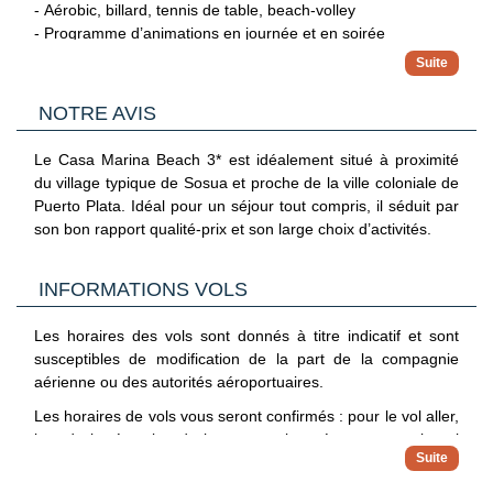
- Aérobic, billard, tennis de table, beach-volley
bar Sunset ouvert jusqu'à 1h du matin.
- Programme d’animations en journée et en soirée
*Les horaires sont communiqués à titre indicatif.
- Programme d’activités pour les enfants (4 – 12 ans)
Avec supplément, vous aurez accès à d’autres services de
l’hôtel :
NOTRE AVIS
- Massages
- Banana boat, pêche au gros
Le Casa Marina Beach 3* est idéalement situé à proximité
- Salon de beauté
du village typique de Sosua et proche de la ville coloniale de
- Boutiques
Puerto Plata. Idéal pour un séjour tout compris, il séduit par
- Service médical
son bon rapport qualité-prix et son large choix d’activités.
- Babysitting
INFORMATIONS VOLS
Les horaires des vols sont donnés à titre indicatif et sont
susceptibles de modification de la part de la compagnie
aérienne ou des autorités aéroportuaires.
Les horaires de vols vous seront confirmés : pour le vol aller,
lors de la réception de la convocation aéroport, pour le vol
retour directement sur place par notre représentant à
destination.