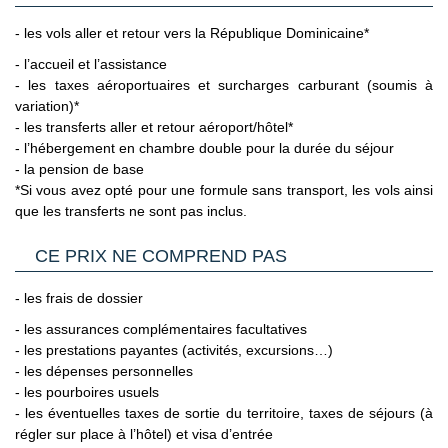
delà de cette période, il est possible de demander une
l’ensemble des formalités, notamment administratives et
prorogation auprès de la Direction de l'immigration
- les vols aller et retour vers la République Dominicaine*
sanitaires sur le site France Diplomatie en
avant l'expiration des 30 jours. Il est impératif de remplir
Cliquant ici.
- l’accueil et l’assistance
un formulaire électronique préalable à l'arrivée ou au
- les taxes aéroportuaires et surcharges carburant (soumis à
2/ GENERALITES
départ, disponible à l'adresse
variation)*
Passeport & Carte Nationale d'Identité
: Le passeport doit
https://eticket.migracion.gob.do/, qui génère un QR
- les transferts aller et retour aéroport/hôtel*
être en bon état. Tout voyageur utilisant une pièce d'identité
code à présenter lors de l'arrivée ou du départ du
- l’hébergement en chambre double pour la durée du séjour
déclarée volée ou perdue se verra refusé l'accès au pays de
territoire. Un passeport valide est nécessaire pour entrer
- la pension de base
destination.
dans le pays.
*Si vous avez opté pour une formule sans transport, les vols ainsi
Carte nationale d'identité expirée
- il est possible dans
(Source France Diplomatie le 30/06/26)
que les transferts ne sont pas inclus.
certains cas que le site du ministère de l'Europe et des
Affaires Etrangères précise que pour entrer dans les pays
d'Union Européenne ou de l'Espace Schengen, une Carte
CE PRIX NE COMPREND PAS
Nationale d'Identité française expirée peut être tolérée. En
pratique, les compagnies aériennes ne la tolèrent jamais.
- les frais de dossier
C’est pourquoi il est impératif de privilégier un passeport
- les assurances complémentaires facultatives
valide à une Carte Nationale d'Identité expirée, même dans
- les prestations payantes (activités, excursions…)
le cas où cette dernière est considérée par les autorités
- les dépenses personnelles
françaises comme toujours en cours de validité.
- les pourboires usuels
Voyageurs mineurs voyageant seul
: les formalités à
- les éventuelles taxes de sortie du territoire, taxes de séjours (à
respecter se trouvent sur le site du Service Public en
régler sur place à l’hôtel) et visa d’entrée
Cliquant ici.