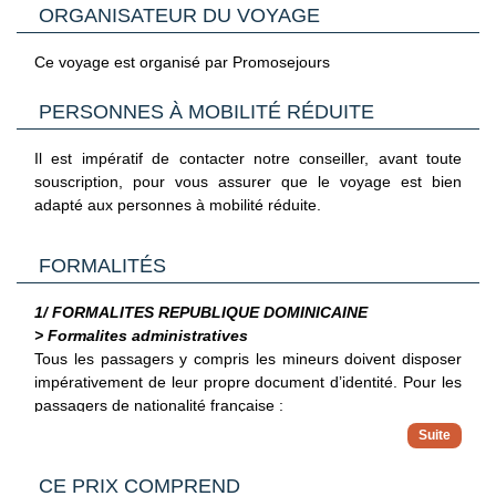
ORGANISATEUR DU VOYAGE
Nous vous proposons en complément de nos départs de
Paris, des séjours au départ de Province (en train ou en
avion). Les horaires et le mode d’acheminement vous seront
Ce voyage est organisé par Promosejours
confirmés lors de la réception de vos documents de
voyages.
PERSONNES À MOBILITÉ RÉDUITE
Il est impératif de contacter notre conseiller, avant toute
souscription, pour vous assurer que le voyage est bien
adapté aux personnes à mobilité réduite.
FORMALITÉS
1/ FORMALITES REPUBLIQUE DOMINICAINE
> Formalites administratives
Tous les passagers y compris les mineurs doivent disposer
impérativement de leur propre document d’identité.
Pour les
passagers de nationalité française :
Pour les citoyens français se rendant en République
dominicaine pour des séjours touristiques, un visa n'est
> Pour plus d'informations
pas requis pour une durée allant jusqu'à 30 jours. Au-
CE PRIX COMPREND
Vous trouverez des informations plus complètes sur