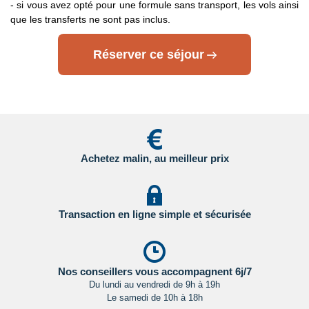
- si vous avez opté pour une formule sans transport, les vols ainsi
que les transferts ne sont pas inclus.
Transit par la Grande Bretagne, les Etat-Unis et le Canada
:
des formalités spécifiques s'appliquent.
Nous vous invitons à
Réserver ce séjour
consulter les sites ci-dessous pour plus d’information :
- Grande Bretagne : sur le site du gouvernement britannique
en
Cliquant ici.
- Etats Unis : sur le site du Service Public en
Cliquant ici.
Achetez malin, au meilleur prix
- Canada : sur le site du gouvernement canadien en
Cliquant ici.
Pour les passagers binationaux ou de nationalité étrangère
:
Transaction en ligne simple et sécurisée
il est préférable de vous rapprocher du consulat ou de
l’ambassade du pays de destination et de transit.
Important
:
Les formalités administratives et sanitaires étant
Nos conseillers vous accompagnent 6j/7
Du lundi au vendredi de 9h à 19h
susceptibles de changer entre votre réservation et votre
Le samedi de 10h à 18h
départ, nous vous recommandons vivement de consulter