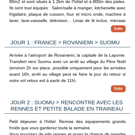
80m2 et sont situés à 1.2km de l'hôtel et à 800m des pistes.
Ils sont tout équipés : Salon/salle à manger, kitchenette avec
frigidaire, plaque de cuisson, four et micro onde, machine à
laver, lave-vaisselle, télévision... Linge de lit inclus, ménage
finale inclus. Pas de ménage pendant le séjour.
Leurs cheminées vous rechaufferont après des journées à la
découverte de la nature environnentes de l’hôtel. Les chalets
JOUR 1 : FRANCE > ROVANIEMI > SUOMU
comprennent 1 chambre double et une chambre en
mezzanine. Chaque chalet a son propre Sauna privé pour
Arrivée à l’aéroport de Rovaniemi, la capitale de la Laponie.
une immersion total dans la vie finlandaise.
Transfert vers Suomu avec un arrêt au village du Père Noël
(environ 2h sur place, possible uniquement pour les arrivées
avant 16h, arrêt au village peut se faire le jour du retour si
votre vol retour est à partir de 11h).
Suomu a su rester une véritable station lapone traversée par
le cercle polaire arctique. La traversée du cercle polaire a
toujours impliqué le mysticisme. Une expérience inoubliable
JOUR 2 : SUOMU > RENCONTRE AVEC LES
tout comme la variation de la nuit polaire au soleil de minuit
RENNES ET PETITE BALADE EN TRAINEAU
qui fascine les gens du monde entier. Il n’est d’ailleurs pas
rare d’être accueilli par des rennes dès votre arrivée. Les
Petit déjeuner à l’hôtel. Remise des équipements grands
pistes faciles pour enfants sont parfaitement adaptées aux
froids que vous garderez toute la semaine.
premières glissades sur ski.
Vous nourrirez de jolis rennes et aurez la chance de prendre