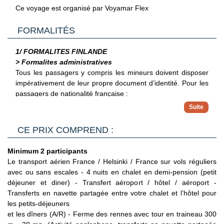
- Fast track (donc coupe file) pour aller au contrôle de police
Ce voyage est organisé par Voyamar Flex
(accompagnement d'un staff pendant toute la durée du
cheminement vers la salle d'embarquement ou le salon)
FORMALITÉS
- Gestion de n'importe quel imprévu avec le client
Prix base 2 pers
1/ FORMALITES FINLANDE
> Formalites administratives
Tous les passagers y compris les mineurs doivent disposer
impérativement de leur propre document d’identité.
Pour les
passagers de nationalité française :
Pour les ressortissants français voyageant en Finlande,
il n'est pas nécessaire de disposer d'un visa. Étant
> Pour plus d'informations
membre de l'Union européenne, l'entrée en Finlande se
CE PRIX COMPREND :
Vous trouverez des informations plus complètes sur
fait librement avec un passeport ou une carte nationale
l’ensemble des formalités, notamment administratives et
d'identité en cours de validité. Il est recommandé de
Minimum 2 participants
sanitaires sur le site France Diplomatie en
privilégier un passeport valide si la carte d'identité
Le transport aérien France / Helsinki / France sur vols réguliers
Cliquant ici.
indique une date de fin de validité dépassée, bien
avec ou sans escales - 4 nuits en chalet en demi-pension (petit
2/ GENERALITES
qu'elle soit encore considérée comme valable par les
déjeuner et diner) - Transfert aéroport / hôtel / aéroport -
Passeport & Carte Nationale d'Identité
: Le passeport doit
autorités françaises.
Transferts en navette partagée entre votre chalet et l’hôtel pour
être en bon état. Tout voyageur utilisant une pièce d'identité
(Source France Diplomatie le 30/06/26)
les petits-déjeuners
déclarée volée ou perdue se verra refusé l'accès au pays de
et les dîners (A/R) - Ferme des rennes avec tour en traineau 300
destination.