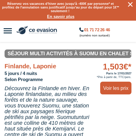
×
Réservez vos vacances d’hiver avec jusqu’à
-400€ par personne
* et
profitez de l’annulation sans justificatif jusqu’au jour du départ pour 1€**
seulement !
En savoir plus
01 71 72 26 46
(numéro non surtaxé)
SÉJOUR MULTI ACTIVITÉS À SUOMU EN CHALET SU
1,503€*
Finlande, Laponie
5 jours / 4 nuits
Paris le 17/01/2027
*Prix à partir de, TTC/pers.
Selon Programme
Découvrez la Finlande en hiver. En
Voir les prix
Laponie finlandaise, au milieu des
forêts et de la nature sauvage,
vous trouverez Suomu, une station
de ski aux paysages féerique
pétrifiés par la neige. Suomutunturi
est une colline de 410 mètres de
haut située près de Kemijarvi. Le
centre de ski de Suomu a ouvert