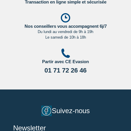
- Etats Unis : sur le site du Service Public en
Transaction en ligne simple et sécurisée
Cliquant ici.
- Canada : sur le site du gouvernement canadien en
Cliquant ici.
Nos conseillers vous accompagnent 6j/7
Du lundi au vendredi de 9h à 19h
Le samedi de 10h à 18h
Pour les passagers binationaux ou de nationalité étrangère
:
il est préférable de vous rapprocher du consulat ou de
l’ambassade du pays de destination et de transit.
Partir avec CE Evasion
Important
:
Les formalités administratives et sanitaires étant
susceptibles de changer entre votre réservation et votre
01 71 72 26 46
départ, nous vous recommandons vivement de consulter
régulièrement le site du ministère des affaires étrangères en
Cliquant ici.
Suivez-nous
Newsletter