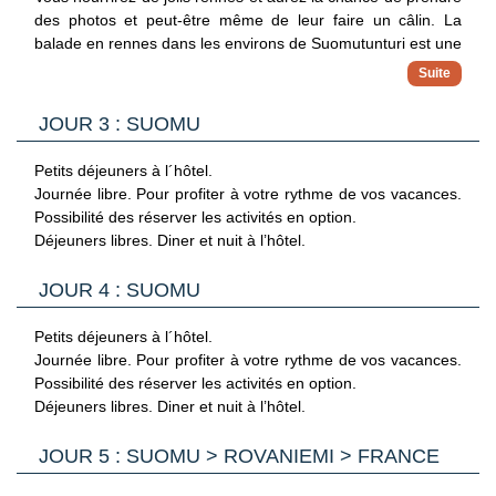
Installation à l’hôtel. Diner et nuit à l’hôtel.
des photos et peut-être même de leur faire un câlin. La
balade en rennes dans les environs de Suomutunturi est une
expérience inoubliable dans le paysage forestier hivernal.
Sur un parcours de 300 mètres, vous serez initié à ce mode
de transport traditionnel. La durée de l’activité est d'environ
JOUR 3 : SUOMU
30 minutes.
Déjeuner libre. Retour à votre hôtel pour profiter de la
Petits déjeuners à l´hôtel.
piscine et du traditionnel sauna finlandais accessibles tout au
Journée libre. Pour profiter à votre rythme de vos vacances.
long du séjour, des pistes de ski voisines, ou d’une balade
Possibilité des réserver les activités en option.
pour profiter du charme de la station.
Déjeuners libres. Diner et nuit à l’hôtel.
Diner et nuit à l’hôtel
JOUR 4 : SUOMU
Petits déjeuners à l´hôtel.
Journée libre. Pour profiter à votre rythme de vos vacances.
Possibilité des réserver les activités en option.
Déjeuners libres. Diner et nuit à l’hôtel.
JOUR 5 : SUOMU > ROVANIEMI > FRANCE