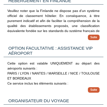
HÉBERGEMENT EN FINLANDE
De 90 à 61 jours du départ : 45 % du montant TTC du
voyage
Veuillez noter que la Finlande ne dispose pas d’un système
De 60 à 31 jours du départ : 75 % du montant TTC du
officiel de classement hôtelier. En conséquence, à titre
voyage
purement indicatif et afin de faciliter la compréhension de la
De 30 jours au jour du départ : 100 % du montant TTC du
qualité des établissements proposés, une classification
voyage
équivalente fondée sur les standards du système français de
classement hôtelier est utilisée.
Annulations ou modifications dans le cas de billets émis :
Cette classification est fournie à titre informatif uniquement
Jusqu'à 61 jours du départ : 45 % du montant TTC du
et ne revêt aucun caractère contractuel. Elle ne saurait
OPTION FACULTATIVE : ASSISTANCE VIP
voyage
engager la responsabilité de Voyamar quant à l’appréciation
AÉROPORT
De 60 à 31 jours du départ : 75 % du montant TTC du
ou à la qualité effective des établissements concernés.
voyage
Cette option est valable UNIQUEMENT au départ des
De 30 jours au jour du départ : 100 % du montant TTC du
aéroports suivants :
voyage
PARIS / LYON / NANTES / MARSEILLE / NICE / TOULOUSE
ET BORDEAUX
Ce service inclus les éléments suivants :
- Accueil du client en dehors de l'aéroport ou dans l'aéroport
selon son mode d'arrivée (taxi ou autre)
- Aide à l'enregistrement des bagages, vérification, édition
ORGANISATEUR DU VOYAGE
des cartes d'embarquement et bagages sans faire la queue