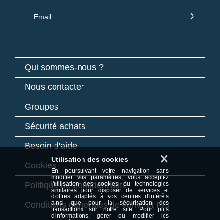
Email
Qui sommes-nous ?
Nous contacter
Groupes
Sécurité achats
Besoin d'aide
×
Utilisation des cookies
Cookies
En poursuivant votre navigation sans
modifier vos paramètres, vous acceptez
Politique de confidentialité
l'utilisation des cookies ou technologies
similaires pour disposer de services et
d'offres adaptés à vos centres d'intérêts
ainsi que pour la sécurisation des
Conditions générales de vente et FIS
transactions sur notre site. Pour plus
d'informations, gérer ou modifier les