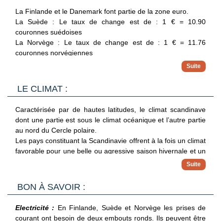
prise, notre guide se chargera de
La Finlande et le Danemark font partie de la zone euro.
préparer le poisson.
La Suède : Le taux de change est de : 1 € = 10.90
Inclus : boissons chaudes.
couronnes suédoises
La Norvège : Le taux de change est de : 1 € = 11.76
couronnes norvégiennes
A la date du 16/05/2025
LE CLIMAT :
Caractérisée par de hautes latitudes, le climat scandinave
dont une partie est sous le climat océanique et l’autre partie
au nord du Cercle polaire.
Les pays constituant la Scandinavie offrent à la fois un climat
favorable pour une belle ou agressive saison hivernale et un
climat variant pour les autres saisons à savoir le printemps,
l’été, et l’automne.
Les étés peuvent parfois connaître de très chaudes
BON À SAVOIR :
périodes.
Electricité :
En Finlande, Suède et Norvège les prises de
courant ont besoin de deux embouts ronds. Ils peuvent être