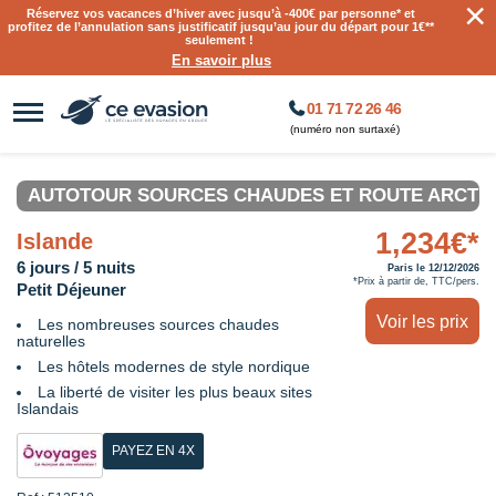
×
Réservez vos vacances d’hiver avec jusqu’à
-400€ par personne
* et
profitez de l’annulation sans justificatif jusqu’au jour du départ pour 1€**
seulement !
En savoir plus
01 71 72 26 46
(numéro non surtaxé)
AUTOTOUR SOURCES CHAUDES ET ROUTE ARCTIQUE
1,234€*
Islande
6 jours / 5 nuits
Paris le 12/12/2026
*Prix à partir de, TTC/pers.
Petit Déjeuner
Voir les prix
Les nombreuses sources chaudes
naturelles
Les hôtels modernes de style nordique
La liberté de visiter les plus beaux sites
Islandais
PAYEZ EN 4X