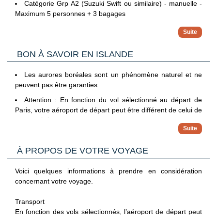
Catégorie Grp A2 (Suzuki Swift ou similaire) - manuelle -
Maximum 5 personnes + 3 bagages
En option : Grp F SUV (Kia Sportage ou similaire) -
manuelle - Maximum 5 personnes + 3 bagages
BON À SAVOIR EN ISLANDE
Kilométrage illimité, assistance routière 24h/24 et taxes
locales incluses. La surcharge aéroport et la taxe routière ne
sont pas incluses et sont à régler sur place. Les frais de
Les aurores boréales sont un phénomène naturel et ne
remorquage du véhicule ne sont pas inclus.
peuvent pas être garanties
Mise à disposition et restitution du véhicule à l'aéroport.
Attention : En fonction du vol sélectionné au départ de
Paris, votre aéroport de départ peut être différent de celui de
Conditions requises : être âgé de 20 ans, présenter un
votre arrivée.
permis de conduire européen valide depuis au moins 1 an et
fournir une carte bancaire internationale au nom du
conducteur principal (il est obligatoire d'avoir une carte de
À PROPOS DE VOTRE VOYAGE
crédit et non de débit pour cette destination).
Assurances incluses : Kilométrage illimité, assurance
Voici quelques informations à prendre en considération
CDW (Collision Damage Waiver), second conducteur, Wifi,
concernant votre voyage.
assurance responsabilité civile, TVA
Transport
Assurances optionnelles : Super CDW, Assurance
En fonction des vols sélectionnés, l’aéroport de départ peut
accident personnelle (PAI), LIS, TP Garantie vol