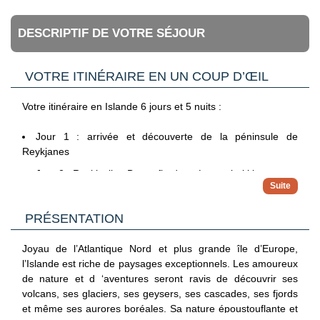
DESCRIPTIF DE VOTRE SÉJOUR
VOTRE ITINÉRAIRE EN UN COUP D’ŒIL
Votre itinéraire en Islande 6 jours et 5 nuits :
Jour 1 : arrivée et découverte de la péninsule de
Reykjanes
Jour 2 : Reykjavik – Borgarfjordur – Laugarbakki
Jour 3 : Laugarbakki – Lac Myvatn
PRÉSENTATION
Jour 4 : Myvatn – Husavik – Akureyri
Jour 5 : Akureyri – Reykjavik
Joyau de l’Atlantique Nord et plus grande île d’Europe,
Jour 6 : départ
l’Islande est riche de paysages exceptionnels. Les amoureux
de nature et d ‘aventures seront ravis de découvrir ses
volcans, ses glaciers, ses geysers, ses cascades, ses fjords
et même ses aurores boréales. Sa nature époustouflante et