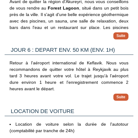
Avant de quitter la région d'Akureyri, nous vous conseillons
hiver, elle devient une station de ski avec le domaine skiable
de vous rendre au
Forest Lagoon
, situé dans un petit bois
de
Hlidarfjall
, situé à quelques minutes en voiture.
près de la ville. Il s'agit d'une belle expérience géothermique
Hlid Guestouse 3* (ou similaire)
avec des piscines, un sauna, une salle de relaxation, deux
bars dans l'eau et un restaurant sur place. Les piscines
Situé sur la rive nord du lac Myvatn, accédez aux bains
Hôtel Natur 3*
offrent une vue agréable sur les montagnes aux sommets
naturels en moins de 5 minutes. Bénéficiez d’un
plats de la région et sur le fjord. En passant par de
emplacement privilégié, au bord du lac. Détendez-vous dans
Profitez de cet hotel de campagne pour vous reposer.
majestueuses montagnes et cols étroits, vous rejoindrez la
ses chambres confortables et lumineuses, offrant une
JOUR 6 : DEPART ENV. 50 KM (ENV. 1H)
Engagé pour l’environnement, l’hôtel vous propose un séjour
région historique de
Skagafjordur
, un lieu réputé pour les
incroyable vue.
au vert. Dans une ambiance conviviale et familiale,
élevages de chevaux et de moutons. La région regorge
Retour à l'aéroport international de Keflavik. Nous vous
détendez-vous dans les chambres spacieuses après une
également de nombreux sites historiques datant de l’époque
recommandons de quitter votre hôtel à Reykjavik au plus
journée riche en visites.
des Vikings. Vous poursuivrez avec la visite du village de
tard 3 heures avant votre vol. Le trajet jusqu'à l'aéroport
Glaumbaer
, où on aperçoit de jolies maisons traditionnelles
dure environ 1 heure et l'enregistrement commence 2
islandaises couvertes de tourbe et de gazon. Ne manquez
heures avant le départ.
pas la ferme de Glaumbaer, un musée représentatif de ces
belles façades. Rejoignez Reykjavik et découvrez le
Sky
Lagoon
. Le forfait populaire s'appelle “Pure”. Vous vivrez un
LOCATION DE VOITURE
rituel en sept étapes : la lagune, le plongeon dans le froid, le
sauna, la brume froide, le gommage du corps, la vapeur et
Location de voiture selon la durée de l'autotour
la douche. Détendez-vous dans un cadre apaisant et profitez
(comptabilité par tranche de 24h)
d'une vue imprenable. Dîner et nuit à l’hôtel Reykjavik Lights
3* (ou similaire).