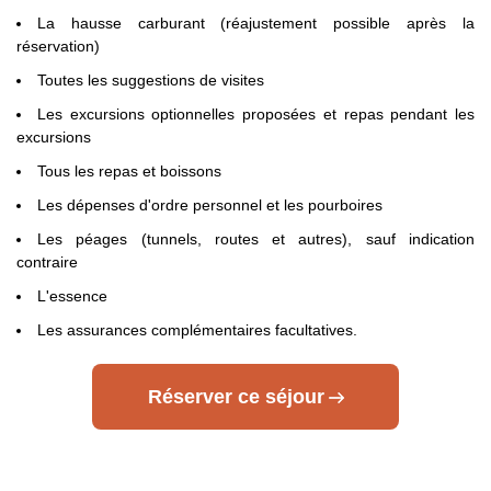
Cliquant ici.
partage la chambre avec deux adultes.
La hausse carburant (réajustement possible après la
réservation)
- Canada : sur le site du gouvernement canadien en
Cliquant ici.
Toutes les suggestions de visites
Les excursions optionnelles proposées et repas pendant les
Pour les passagers binationaux ou de nationalité étrangère
:
excursions
il est préférable de vous rapprocher du consulat ou de
l’ambassade du pays de destination et de transit.
Tous les repas et boissons
Les dépenses d'ordre personnel et les pourboires
Important
:
Les formalités administratives et sanitaires étant
susceptibles de changer entre votre réservation et votre
Les péages (tunnels, routes et autres), sauf indication
départ, nous vous recommandons vivement de consulter
contraire
régulièrement le site du ministère des affaires étrangères en
L'essence
Cliquant ici.
Les assurances complémentaires facultatives.
Réserver ce séjour