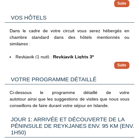
sa culture médiévale rendront votre séjour inoubliable. Son
histoire vieille de plus de mille ans marquée par les Vikings,
lui confère une curiosité sans égal. A travers cet autotour,
VOS HÔTELS
découvrez ses plus beaux aspects où la nature sauvage et
la culture envoutante vous laisseront des souvenirs
Dans le cadre de votre circuit vous serez hébergés en
impérissables. Profitez de votre hébergement et détendez-
chambre standard dans des hôtels mentionnés ou
vous dans les hôtels nordiques en passant un moment dans
similaires :
un bain chaud ou sauna. Vous pourrez découvrir la
gastronomie islandaise traditionnelle à base de poissons
Reykjavik (1 nuit) :
Reykjavik Lights 3*
frais, provenant directement de la pêche locale.
Reykjavik – Borgarfjordur – Laugarbakki (1 nuit) :
B59
Hôtel 3*
VOTRE PROGRAMME DÉTAILLÉ
Laugarbakki – Lac Myvatn (1 nuit) :
Hlid Guestouse 3*
Myvatn – Husavik – Akureyri (1 nuit) :
Hôtel Natur 3*
Ci-dessous le programme détaillé de votre
autotour ainsi que les suggestions de visites que nous vous
Reykjavik (1 nuit) :
Reykjavik Lights 3*
conseillons de faire durant votre séjour en Islande.
JOUR 1: ARRIVÉE ET DÉCOUVERTE DE LA
PÉNINSULE DE REYKJANES ENV. 95 KM (ENV.
1H50)