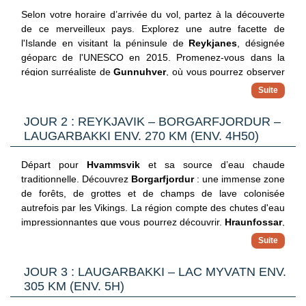
Selon votre horaire d’arrivée du vol, partez à la découverte
de ce merveilleux pays. Explorez une autre facette de
l'Islande en visitant la péninsule de
Reykjanes
, désignée
géoparc de l'UNESCO en 2015. Promenez-vous dans la
région surréaliste de
Gunnuhver
, où vous pourrez observer
des mares de boue aux couleurs étranges et des cheminées
de vapeur bouillonnantes. Reykjanes abrite également le
Une entrée
célèbre
Blue Lagoon
. Cette station thermale de bains d’eau
JOUR 2 : REYKJAVIK – BORGARFJORDUR –
La location de serviettes
chaude à 39°C aux bienfaits miraculeux, vous propose des
LAUGARBAKKI ENV. 270 KM (ENV. 4H50)
Un masque facial à la boue de silice
soins corporels à base de boue et minéraux pour une
détente absolue. Retour à Reykjavik. Dîner et nuit à l’hôtel.
Une boisson au bar
Départ pour
Hvammsvik
et sa source d’eau chaude
traditionnelle. Découvrez
Borgarfjordur
: une immense zone
de forêts, de grottes et de champs de lave colonisée
autrefois par les Vikings. La région compte des chutes d'eau
Reykjavik Lights 3* (ou similaire)
impressionnantes que vous pourrez découvrir.
Hraunfossar
,
la chute de lave, donne l'impression que l'eau glaciaire jaillit
Situé à proximité des parcs et jardins de Laugardalur, cet
à travers des formations de lave. Les chutes de
Barnafoss
,
hotel nordique moderne vous offre un confort optimal. Ses
situées à proximité, ont des eaux d'un bleu éclatant. Visitez
JOUR 3 : LAUGARBAKKI – LAC MYVATN ENV.
chambres lumineuses et épurées, au style scandinave, vous
Deildartunguhver
, se sont les sources d'eau chaude les
305 KM (ENV. 5H)
permettront de vous relaxer après une journée riche en
plus puissantes et les plus rapides d'Europe. Krauma, situé
visites. Profitez de son petit-déjeuner en buffet et dégustez