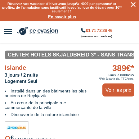
×
Réservez vos vacances d’hiver avec jusqu’à
-400€ par personne
* et
profitez de l’annulation sans justificatif jusqu’au jour du départ pour 1€**
seulement !
En savoir plus
01 71 72 26 46
(numéro non surtaxé)
CENTER HOTELS SKJALDBREID 3* - SANS TRANSF
389€*
Islande
3 jours / 2 nuits
Paris le 07/01/2027
*Prix à partir de, TTC/pers.
Logement Seul
Voir les prix
Installé dans un des bâtiments les plus
anciens de Reykjavik
Au cœur de la principale rue
commerçante de la ville
Découverte de la nature islandaise
€