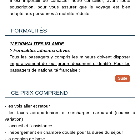
Il est impératif de contacter notre conseiller, avant toute
souscription, pour vous assurer que le voyage est bien
adapté aux personnes à mobilité réduite.
FORMALITÉS
1/ FORMALITES ISLANDE
> Formalites administratives
Tous les passagers y compris les mineurs doivent disposer
impérativement de leur propre document d’identité.
Pour les
passagers de nationalité française :
Pour les touristes français se rendant en Islande, les
formalités d'entrée sont les suivantes : l'Islande faisant
> Pour plus d'informations
partie de l'espace Schengen, les ressortissants français
CE PRIX COMPREND
Vous trouverez des informations plus complètes sur
peuvent y séjourner librement pour une durée inférieure
l’ensemble des formalités, notamment administratives et
à trois mois. Ils doivent présenter une carte nationale
- les vols aller et retour
sanitaires sur le site France Diplomatie en
d'identité ou un passeport valide couvrant toute la
- les taxes aéroportuaires et surcharges carburant (soumis à
Cliquant ici.
durée de leur séjour. Pour éviter tout désagrément, il est
variation)
2/ GENERALITES
recommandé d'utiliser un passeport valide plutôt
- l’accueil et l’assistance
Passeport & Carte Nationale d'Identité
: Le passeport doit
qu'une carte nationale d'identité dont la date de fin de
- l’hébergement en chambre double pour la durée du séjour
être en bon état. Tout voyageur utilisant une pièce d'identité
validité est dépassée, même avec l'extension de validité
- la pension de base