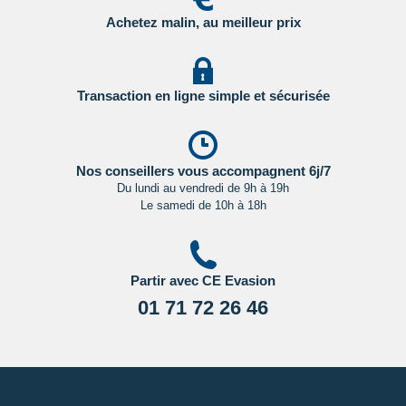
Achetez malin, au meilleur prix
- Etats Unis : sur le site du Service Public en
Cliquant ici.
- Canada : sur le site du gouvernement canadien en
Transaction en ligne simple et sécurisée
Cliquant ici.
Pour les passagers binationaux ou de nationalité étrangère
:
il est préférable de vous rapprocher du consulat ou de
Nos conseillers vous accompagnent 6j/7
Du lundi au vendredi de 9h à 19h
l’ambassade du pays de destination et de transit.
Le samedi de 10h à 18h
Important
:
Les formalités administratives et sanitaires étant
susceptibles de changer entre votre réservation et votre
départ, nous vous recommandons vivement de consulter
Partir avec CE Evasion
régulièrement le site du ministère des affaires étrangères en
Cliquant ici.
01 71 72 26 46