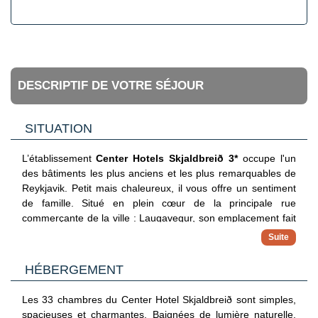
DESCRIPTIF DE VOTRE SÉJOUR
SITUATION
L’établissement
Center Hotels Skjaldbreið 3*
occupe l'un
des bâtiments les plus anciens et les plus remarquables de
Reykjavik. Petit mais chaleureux, il vous offre un sentiment
de famille. Situé en plein cœur de la principale rue
commerçante de la ville : Laugavegur, son emplacement fait
de Skjaldbreið un établissement imbattable. Il se trouve à 7
minutes à pied de la galerie nationale d'Islande, à 9 minutes
de Hallgrímskirkja : une église moderne dotée d'une tour
de
HÉBERGEMENT
73 mètres de haut et à 1 km de la sculpture en acier
inoxydable du Voyageur du Soleil. Vous logerez à moins de
Les 33 chambres du Center Hotel Skjaldbreið sont simples,
15 minutes à pied de la piscine géothermale Sundhöllin.
spacieuses et charmantes. Baignées de lumière naturelle,