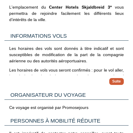
L'emplacement du
Center Hotels Skjaldbreid 3*
vous
permettra de rejoindre facilement les différents lieux
d’intérêts de la ville.
INFORMATIONS VOLS
Les horaires des vols sont donnés à titre indicatif et sont
susceptibles de modification de la part de la compagnie
aérienne ou des autorités aéroportuaires.
Les horaires de vols vous seront confirmés : pour le vol aller,
lors de la réception de la convocation aéroport, pour le vol
retour directement sur place par notre représentant à
destination.
ORGANISATEUR DU VOYAGE
Nous vous proposons en complément de nos départs de
Paris, des séjours au départ de Province (en train ou en
avion). Les horaires et le mode d’acheminement vous seront
Ce voyage est organisé par Promosejours
confirmés lors de la réception de vos documents de
voyages.
PERSONNES À MOBILITÉ RÉDUITE