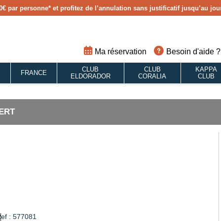
0€ par personne
* et profitez de l’annulation sans justificatif jusqu’au j
Ma réservation
Besoin d'aide ?
CLUB
CLUB
KAPPA
S
FRANCE
ELDORADOR
CORALIA
CLUB
ERT
ef : 577081