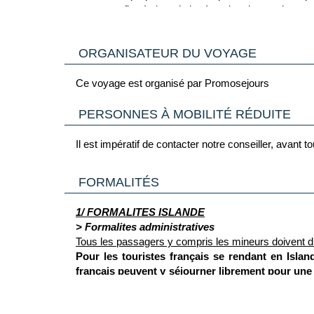
seront confirmés lors de la réception de vos docum
ORGANISATEUR DU VOYAGE
Ce voyage est organisé par Promosejours
PERSONNES À MOBILITÉ RÉDUITE
Il est impératif de contacter notre conseiller, avant
FORMALITÉS
1/ FORMALITES ISLANDE
> Formalites administratives
Tous les passagers y compris les mineurs doivent d
Pour les touristes français se rendant en Island
français peuvent y séjourner librement pour une d
toute la durée de leur séjour. Pour éviter tout d
de fin de validité est dépassée, même avec l'exte
> Pour plus d'informations