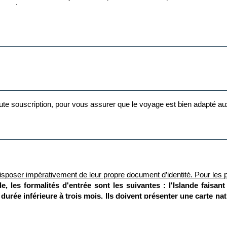
ents de voyages.
 toute souscription, pour vous assurer que le voyage est bien adapté a
isposer impérativement de leur propre document d’identité.
Pour les p
e, les formalités d'entrée sont les suivantes : l'Islande faisan
urée inférieure à trois mois. Ils doivent présenter une carte na
ésagrément, il est recommandé d'utiliser un passeport valide plu
nsion de validité reconnue par les autorités françaises.