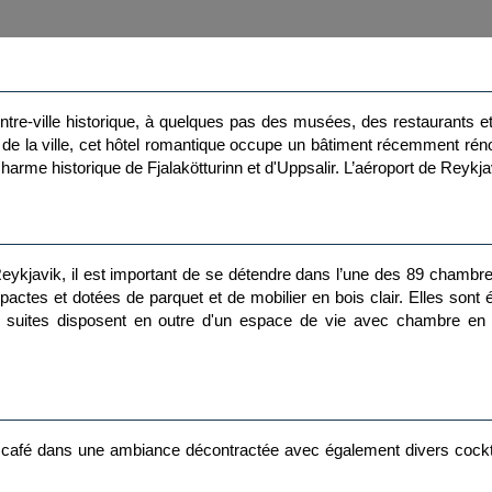
tre-ville historique, à quelques pas des musées, des restaurants et 
 de la ville, cet hôtel romantique occupe un bâtiment récemment réno
arme historique de Fjalakötturinn et d'Uppsalir. L’aéroport de Reykja
ykjavik, il est important de se détendre dans l’une des 89 chambres 
tes et dotées de parquet et de mobilier en bois clair. Elles sont éq
Les suites disposent en outre d'un espace de vie avec chambre en
café dans une ambiance décontractée avec également divers cocktail