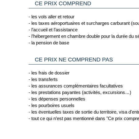
(Source France Diplomatie le 30/06/26)
CE PRIX COMPREND
Vous trouverez des informations plus complètes sur 
Cliquant ici.
- les vols aller et retour
2/ GENERALITES
- les taxes aéroportuaires et surcharges carburant (sou
Passeport & Carte Nationale d'Identité
: Le passepor
- l’accueil et l’assistance
pays de destination.
- l’hébergement en chambre double pour la durée du s
Carte nationale d'identité expirée
- il est possible 
- la pension de base
d'Union Européenne ou de l'Espace Schengen, une Car
C’est pourquoi il est impératif de privilégier un pas
françaises comme toujours en cours de validité.
CE PRIX NE COMPREND PAS
Voyageurs mineurs voyageant seul
: les formalités 
Cliquant ici.
- les frais de dossier
- les transferts
Transit par la Grande Bretagne, les Etat-Unis et
- les assurances complémentaires facultatives
d’information :
- les prestations payantes (activités, excursions…)
- Grande Bretagne : sur le site du gouvernement bri
- les dépenses personnelles
Cliquant ici.
- les pourboires usuels
- les éventuelles taxes de sortie du territoire, visa d'ent
- Etats Unis : sur le site du Service Public en
- tout ce qui n’est pas mentionné dans "Ce prix compr
Cliquant ici.
- Canada : sur le site du gouvernement canadien en