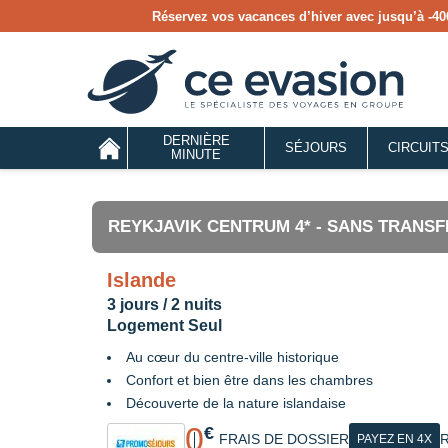
Réservez vos vacances d’hiver avec jusqu’à
-40
DERNIÈRE
SÉJOURS
CIRCUIT
MINUTE
REYKJAVIK CENTRUM 4* - SANS TRANSF
Islande
3 jours / 2 nuits
Logement Seul
Au cœur du centre-ville historique
Confort et bien être dans les chambres
Découverte de la nature islandaise
0
€
FRAIS DE DOSSIER
R
PAYEZ EN 4X