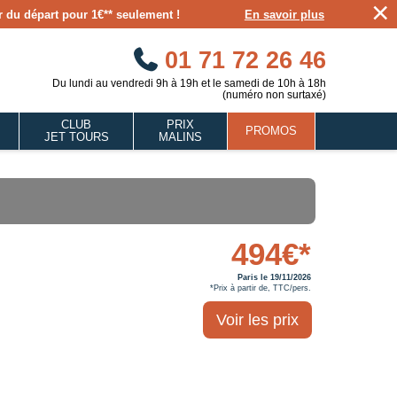
×
our du départ pour 1€** seulement !
En savoir plus
01 71 72 26 46
Du lundi au vendredi 9h à 19h et le samedi de 10h à 18h
(numéro non surtaxé)
CLUB
PRIX
PROMOS
JET TOURS
MALINS
494€*
Paris le 19/11/2026
*Prix à partir de, TTC/pers.
Voir les prix