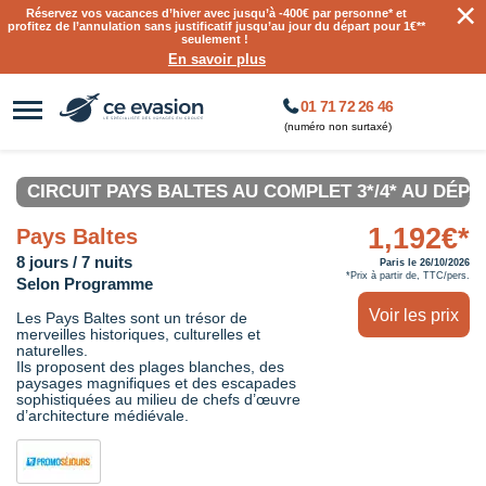
×
Réservez vos vacances d’hiver avec jusqu’à
-400€ par personne
* et
profitez de l’annulation sans justificatif jusqu’au jour du départ pour 1€**
seulement !
En savoir plus
01 71 72 26 46
(numéro non surtaxé)
CIRCUIT PAYS BALTES AU COMPLET 3*/4* AU DÉPA
1,192€*
Pays Baltes
8 jours / 7 nuits
Paris le 26/10/2026
*Prix à partir de, TTC/pers.
Selon Programme
Voir les prix
Les Pays Baltes sont un trésor de
merveilles historiques, culturelles et
naturelles.
Ils proposent des plages blanches, des
paysages magnifiques et des escapades
sophistiquées au milieu de chefs d’œuvre
d’architecture médiévale.