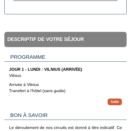
DESCRIPTIF DE VOTRE SÉJOUR
PROGRAMME
JOUR 1 - LUNDI : VILNIUS (ARRIVÉE)
Vilnius.
Arrivée à Vilnius
Transfert à l’hôtel (sans guide).
Logement
Hotel: Art City Inn 3* (ou similaire)
BON À SAVOIR
JOUR 2 - MARDI : VILNIUS
Vilnius.
Le déroulement de nos circuits est donné à titre indicatif. Ce