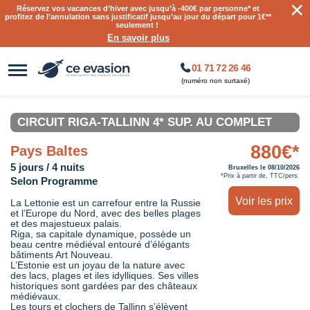
×
Réservez vos vacances d’hiver avec jusqu’à
-400€ par personne
* et
profitez de l’annulation sans justificatif jusqu’au jour du départ pour 1€**
seulement !
En savoir plus
01 71 72 26 46
(numéro non surtaxé)
CIRCUIT RIGA-TALLINN 4* SUP. AU COMPLET
880€*
Pays Baltes
5 jours / 4 nuits
Bruxelles le 08/10/2026
*Prix à partir de, TTC/pers.
Selon Programme
Voir les prix
La Lettonie est un carrefour entre la Russie
et l’Europe du Nord, avec des belles plages
et des majestueux palais.
Riga, sa capitale dynamique, possède un
beau centre médiéval entouré d’élégants
bâtiments Art Nouveau.
L’Estonie est un joyau de la nature avec
des lacs, plages et iles idylliques. Ses villes
historiques sont gardées par des châteaux
médiévaux.
Les tours et clochers de Tallinn s’élèvent