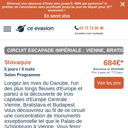
×
Réservez vos vacances d’hiver avec jusqu’à
-400€ par personne
* et
profitez de l’annulation sans justificatif jusqu’au jour du départ pour 1€**
seulement !
En savoir plus
01 71 72 26 46
(numéro non surtaxé)
CIRCUIT ESCAPADE IMPÉRIALE : VIENNE, BRATISL
684€*
Slovaquie
5 jours / 4 nuits
Barcelone le 10/12/2026
*Prix à partir de, TTC/pers.
Selon Programme
Longez les rives du Danube, l'un
Voir les prix
des plus longs fleuves d'Europe et
partez à la découverte de trois
capitales d'Europe Centrale :
Vienne, Bratislava et Budapest.
Vous découvrirez au fil de ce circuit
une concentration de monuments
exceptionnelle tel que le Palais de
Schönbrunn à Vienne. Vous ferez