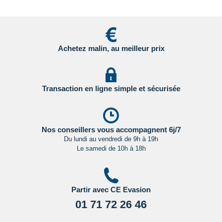
Cliquant ici.
Pour les passagers binationaux ou de nationalité étrangère
:
il est préférable de vous rapprocher du consulat ou de
l’ambassade du pays de destination et de transit.
Achetez malin, au meilleur prix
Important
:
Les formalités administratives et sanitaires étant
susceptibles de changer entre votre réservation et votre
départ, nous vous recommandons vivement de consulter
Transaction en ligne simple et sécurisée
régulièrement le site du ministère des affaires étrangères en
Cliquant ici.
Nos conseillers vous accompagnent 6j/7
Du lundi au vendredi de 9h à 19h
Le samedi de 10h à 18h
Partir avec CE Evasion
01 71 72 26 46