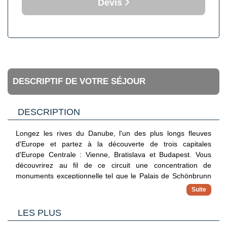
Devis
DESCRIPTIF DE VOTRE SÉJOUR
DESCRIPTION
Longez les rives du Danube, l'un des plus longs fleuves
d'Europe et partez à la découverte de trois capitales
d'Europe Centrale : Vienne, Bratislava et Budapest. Vous
découvrirez au fil de ce circuit une concentration de
monuments exceptionnelle tel que le Palais de Schönbrunn
à Vienne. Vous ferez également une visite guidée lors de
votre halte au coeur de la capitale slovaque : Bratislava.
Enfin, vous serez impressionné par la richesse du patrimoine
LES PLUS
hongrois lors de votre arrivée à Budapest avec notamment