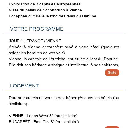
les visites des quartiers de Buda, de Pest avant de visiter la
Exploration de 3 capitales européennes
Basilique Saint-Etienne le quatrième jour.
Visite du palais de Schönbrunn à Vienne
Echappée culturelle le long des rives du Danube
VOTRE PROGRAMME
JOUR 1 : FRANCE / VIENNE
Arrivée à Vienne et transfert privé à votre hôtel (quelques
soient les horaires de vos vols).
Vienne, la capitale de l'Autriche, est située à l'est du Danube.
Elle doit son héritage artistique et intellectuel à ses habitants,
dont Mozart, Beethoven et Sigmund Freud. La ville est
également réputée pour ses palais impériaux, dont le
château de Schönbrunn, la résidence d'été des Habsbourg.
LOGEMENT
Dans le Muséum Quartier, des bâtiments historiques et
contemporains exposent des oeuvres d'Egon Schiele, de
Durant votre circuit vous serez hébergés dans les hôtels (ou
Gustav Klimt et d'autres artistes.
similaires) :
Journée libre (selon les horaires de vols).
Dîner libre. Nuit à l'hôtel.
VIENNE : Lenas West 3* (ou similaire)
BUDAPEST : East City 3* (ou similaire)
JOUR 2 : VIENNE