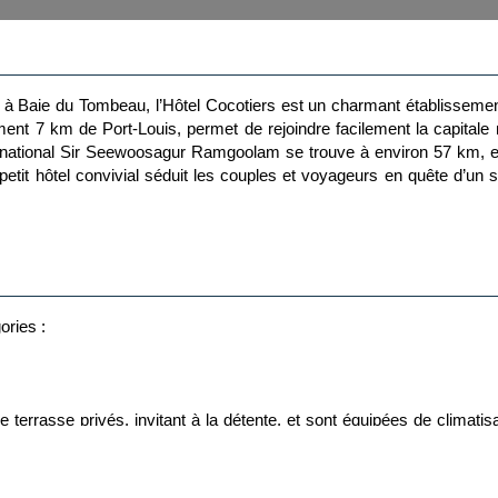
e, à Baie du Tombeau, l’Hôtel Cocotiers est un charmant établisseme
ulement 7 km de Port-Louis, permet de rejoindre facilement la capitale
rnational Sir Seewoosagur Ramgoolam se trouve à environ 57 km, et
petit hôtel convivial séduit les couples et voyageurs en quête d’un s
ories :
rrasse privés, invitant à la détente, et sont équipées de climatisatio
frigérateur, sèche-cheveux, serviettes de plage et salle de bain av
auricien, parfait pour un séjour confortable au bord de la mer.