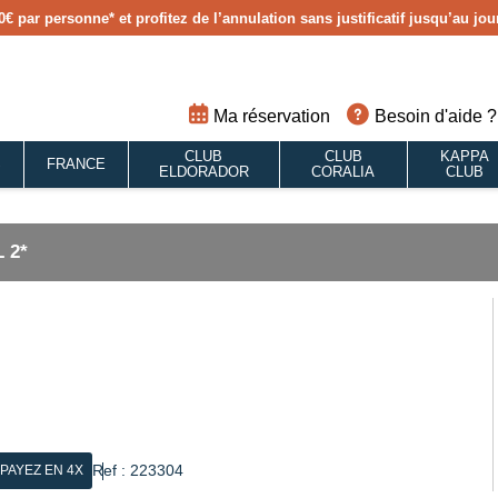
0€ par personne
* et profitez de l’annulation sans justificatif jusqu’au j
Ma réservation
Besoin d'aide ?
CLUB
CLUB
KAPPA
S
FRANCE
ELDORADOR
CORALIA
CLUB
 2*
Ref : 223304
PAYEZ EN 4X