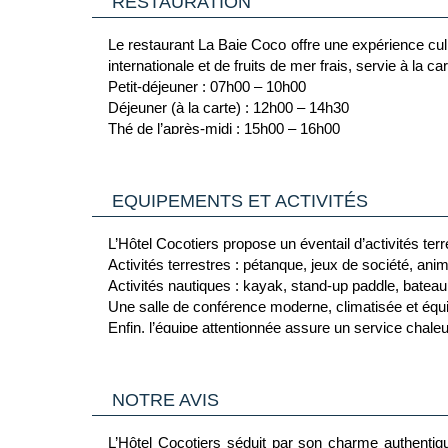
RESTAURATION
Le restaurant La Baie Coco offre une expérience cul
internationale et de fruits de mer frais, servie à la c
Petit-déjeuner : 07h00 – 10h00
Déjeuner (à la carte) : 12h00 – 14h30
Thé de l’après-midi : 15h00 – 16h00
Dîner (buffet ou table d’hôte) : 19h00 – 22h00
Avec une capacité de 100 couverts, le restaurant est 
EQUIPEMENTS ET ACTIVITÉS
L’Hôtel Cocotiers propose un éventail d’activités ter
Activités terrestres : pétanque, jeux de société, an
Activités nautiques : kayak, stand-up paddle, batea
Une salle de conférence moderne, climatisée et équip
Enfin, l’équipe attentionnée assure un service chale
Par ailleurs, une piscine extérieure à température 
sont également à disposition.
NOTRE AVIS
L’Hôtel Cocotiers séduit par son charme authentiq