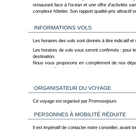
restaurant face à l’océan et une offre d’activités v
complexe hôtelier. Son rapport qualité-prix attractif 
INFORMATIONS VOLS
Les horaires des vols sont donnés à titre indicatif e
Les horaires de vols vous seront confirmés : pour le 
destination.
Nous vous proposons en complément de nos départs
seront confirmés lors de la réception de vos docum
La continuité de votre acheminement jusqu’à votre de
ORGANISATEUR DU VOYAGE
Ce voyage est organisé par Promosejours
PERSONNES À MOBILITÉ RÉDUITE
Il est impératif de contacter notre conseiller, avant