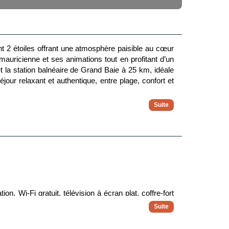
nt 2 étoiles offrant une atmosphère paisible au cœur
 mauricienne et ses animations tout en profitant d’un
 la station balnéaire de Grand Baie à 25 km, idéale
éjour relaxant et authentique, entre plage, confort et
n, Wi-Fi gratuit, télévision à écran plat, coffre-fort
ec douche. L’accès se fait par carte magnétique, et