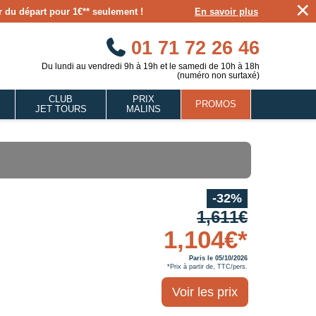
×
our du départ pour 1€** seulement !
En savoir plus
01 71 72 26 46
Du lundi au vendredi 9h à 19h et le samedi de 10h à 18h
(numéro non surtaxé)
CLUB
PRIX
PROMOS
JET TOURS
MALINS
-32%
1,611€
1,104€*
Paris le 05/10/2026
*Prix à partir de, TTC/pers.
Voir les prix