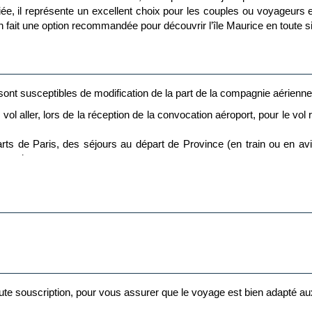
ariée, il représente un excellent choix pour les couples ou voyageurs
en fait une option recommandée pour découvrir l’île Maurice en toute si
t sont susceptibles de modification de la part de la compagnie aérienn
vol aller, lors de la réception de la convocation aéroport, pour le vol
 de Paris, des séjours au départ de Province (en train ou en av
ents de voyages.
stination finale est assuré directement par la compagnie aérienne, mê
 toute souscription, pour vous assurer que le voyage est bien adapté a