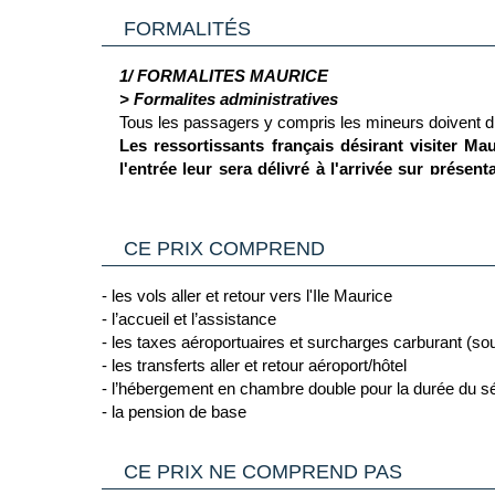
FORMALITÉS
1/ FORMALITES MAURICE
> Formalites administratives
Tous les passagers y compris les mineurs doivent d
Les ressortissants français désirant visiter M
l'entrée leur sera délivré à l'arrivée sur prése
retour. Des justificatifs de lieu de séjour et d
cadre professionnel, il est nécessaire de sollicite
> Pour plus d'informations
(Source France Diplomatie le 09/07/26)
CE PRIX COMPREND
Vous trouverez des informations plus complètes sur 
Cliquant ici.
- les vols aller et retour vers l'Ile Maurice
2/ GENERALITES
- l’accueil et l’assistance
Passeport & Carte Nationale d'Identité
: Le passepor
- les taxes aéroportuaires et surcharges carburant (sou
pays de destination.
- les transferts aller et retour aéroport/hôtel
Carte nationale d'identité expirée
- il est possible 
- l’hébergement en chambre double pour la durée du s
d'Union Européenne ou de l'Espace Schengen, une Car
- la pension de base
C’est pourquoi il est impératif de privilégier un pas
françaises comme toujours en cours de validité.
Voyageurs mineurs voyageant seul
: les formalités 
CE PRIX NE COMPREND PAS
Cliquant ici.