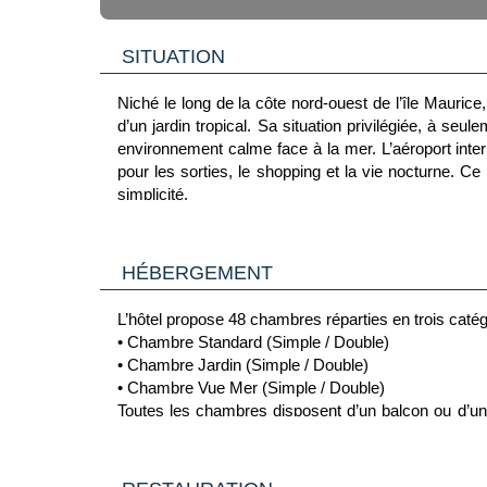
SITUATION
Niché le long de la côte nord-ouest de l’île Mauric
d’un jardin tropical. Sa situation privilégiée, à se
environnement calme face à la mer. L’aéroport inte
pour les sorties, le shopping et la vie nocturne. Ce 
simplicité.
HÉBERGEMENT
L’hôtel propose 48 chambres réparties en trois catég
• Chambre Standard (Simple / Double)
• Chambre Jardin (Simple / Double)
• Chambre Vue Mer (Simple / Double)
Toutes les chambres disposent d’un balcon ou d’une te
électronique, bouilloire avec thé et café, mini-ré
l’alimentation électrique est en 240 volts.
Leur décoration simple et colorée reflète le charme m