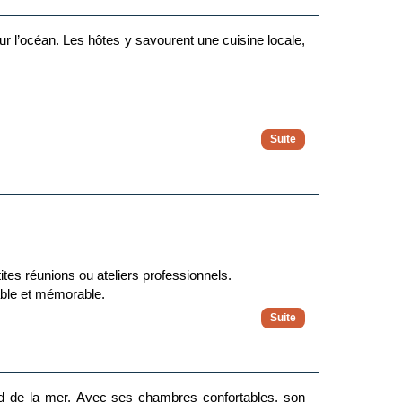
r l’océan. Les hôtes y savourent une cuisine locale,
oucher de soleil.
ites réunions ou ateliers professionnels.
éable et mémorable.
upplément), un bureau de change et un parking limité
ord de la mer. Avec ses chambres confortables, son