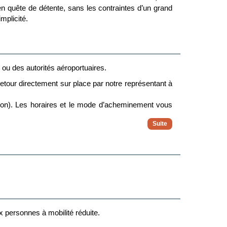
 en quête de détente, sans les contraintes d’un grand
mplicité.
e ou des autorités aéroportuaires.
 retour directement sur place par notre représentant à
ion). Les horaires et le mode d’acheminement vous
me en cas de perturbations à l’aller ou au retour.
ux personnes à mobilité réduite.