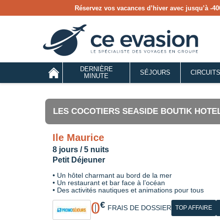
Réservez vos vacances d’hiver avec jusqu’à
-40
DERNIÈRE
SÉJOURS
CIRCUIT
MINUTE
LES COCOTIERS SEASIDE BOUTIK HOTEL
Ile Maurice
8 jours / 5 nuits
Petit Déjeuner
• Un hôtel charmant au bord de la mer
• Un restaurant et bar face à l’océan
• Des activités nautiques et animations pour tous
0
€
FRAIS DE DOSSIER
TOP AFFAIRE