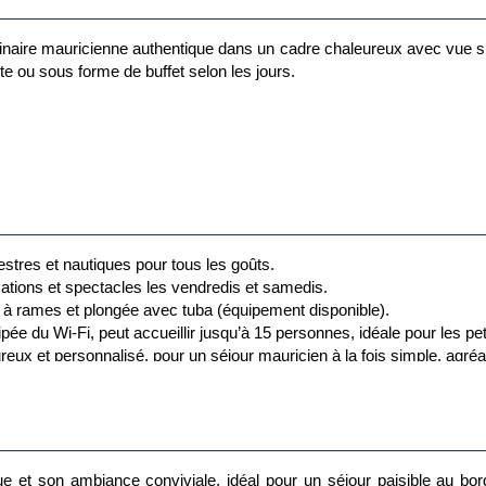
inaire mauricienne authentique dans un cadre chaleureux avec vue su
arte ou sous forme de buffet selon les jours.
complété par un bar convivial où siroter un cocktail en admirant le c
restres et nautiques pour tous les goûts.
imations et spectacles les vendredis et samedis.
u à rames et plongée avec tuba (équipement disponible).
ée du Wi-Fi, peut accueillir jusqu’à 15 personnes, idéale pour les pet
ureux et personnalisé, pour un séjour mauricien à la fois simple, agr
contrôlée avec chaises longues, un service de blanchisserie (avec s
ue et son ambiance conviviale, idéal pour un séjour paisible au b