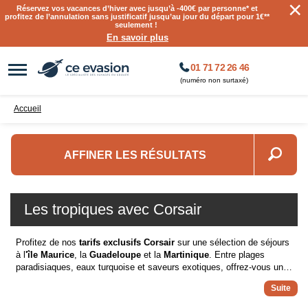
×
Réservez vos vacances d’hiver avec jusqu’à
-400€ par personne
* et
profitez de l’annulation sans justificatif jusqu’au jour du départ pour 1€**
seulement !
En savoir plus
01 71 72 26 46
(numéro non surtaxé)
Accueil
AFFINER LES RÉSULTATS
Les tropiques avec Corsair
Profitez de nos
tarifs exclusifs Corsair
sur une sélection de séjours
à l
'île Maurice
, la
Guadeloupe
et la
Martinique
. Entre plages
paradisiaques, eaux turquoise et saveurs exotiques, offrez-vous une
parenthèse de rêve sous les tropiques. Laissez-vous tenter par un
voyage inoubliable !