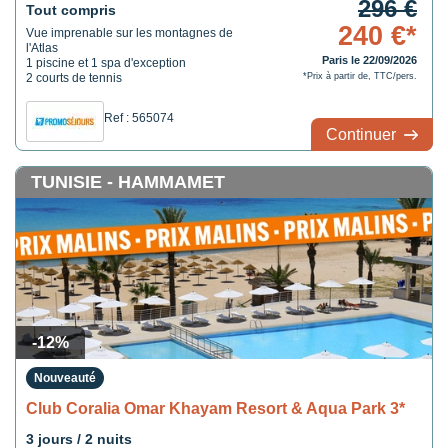
296 €
Tout compris
240 €*
Vue imprenable sur les montagnes de
l'Atlas
Paris le 22/09/2026
1 piscine et 1 spa d'exception
2 courts de tennis
*Prix à partir de, TTC/pers.
Ref : 565074
Continuer
TUNISIE - HAMMAMET
-12%
Nouveauté
Club Coralia Omar Khayam Resort & Aqua Park 3*
3 jours / 2 nuits