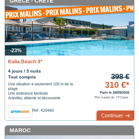
GRÈCE - CRÈTE
-23%
Kalia Beach 4*
4 jours / 3 nuits
398 €
Tout compris
310 €*
Une situation à seulement 100 m de la
plage
Paris le 29/09/2026
Une ambiance familiale
Activités, détente et découverte
*Prix à partir de, TTC/pers.
Ref : 620460
Continuer
MAROC