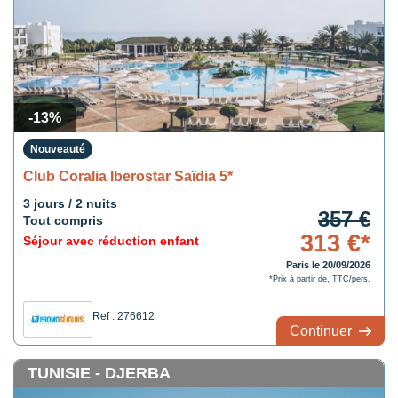
-13%
Nouveauté
Club Coralia Iberostar Saïdia 5*
3 jours / 2 nuits
357 €
Tout compris
313 €*
Séjour avec réduction enfant
Paris le 20/09/2026
*Prix à partir de, TTC/pers.
Ref : 276612
Continuer
TUNISIE - DJERBA