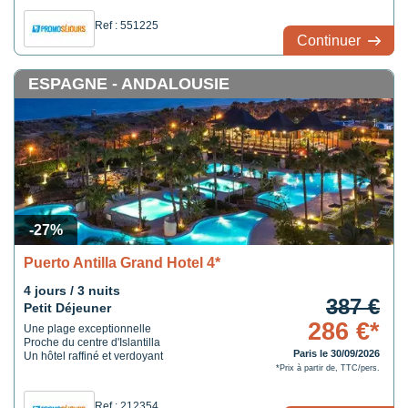
Ref : 551225
Continuer
ESPAGNE - ANDALOUSIE
-27%
Puerto Antilla Grand Hotel 4*
4 jours / 3 nuits
387 €
Petit Déjeuner
286 €*
Une plage exceptionnelle
Proche du centre d'Islantilla
Paris le 30/09/2026
Un hôtel raffiné et verdoyant
*Prix à partir de, TTC/pers.
Ref : 212354