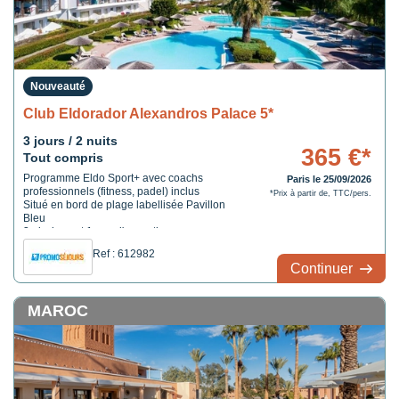
Nouveauté
Club Eldorador Alexandros Palace 5*
3 jours / 2 nuits
365 €*
Tout compris
Programme Eldo Sport+ avec coachs
Paris le 25/09/2026
professionnels (fitness, padel) inclus
*Prix à partir de, TTC/pers.
Situé en bord de plage labellisée Pavillon
Bleu
3 piscines et 1 spa d'exception
Ref : 612982
Continuer
MAROC