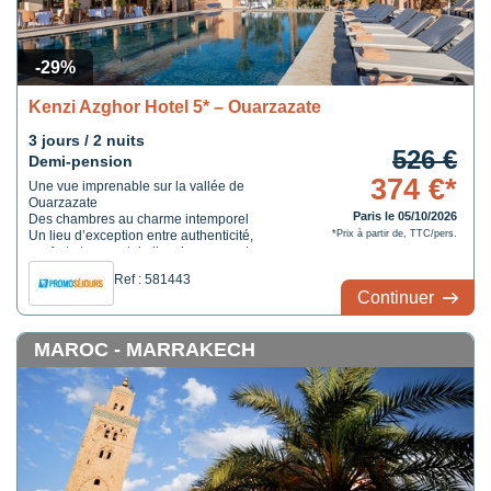
-29%
Kenzi Azghor Hotel 5* – Ouarzazate
3 jours / 2 nuits
526 €
Demi-pension
374 €*
Une vue imprenable sur la vallée de
Ouarzazate
Paris le 05/10/2026
Des chambres au charme intemporel
Un lieu d’exception entre authenticité,
*Prix à partir de, TTC/pers.
confort et respect de l’environnement
Ref : 581443
Continuer
MAROC - MARRAKECH