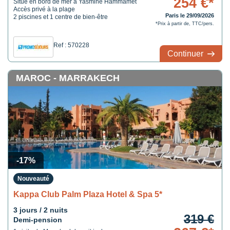
254 €*
Situé en bord de mer à Yasmine Hammamet
Accès privé à la plage
Paris le 29/09/2026
2 piscines et 1 centre de bien-être
*Prix à partir de, TTC/pers.
Ref : 570228
Continuer
MAROC - MARRAKECH
-17%
Nouveauté
Kappa Club Palm Plaza Hotel & Spa 5*
3 jours / 2 nuits
319 €
Demi-pension