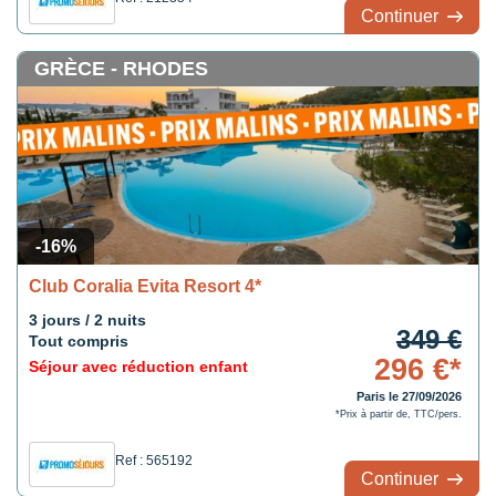
Continuer
GRÈCE - RHODES
-16%
Club Coralia Evita Resort 4*
3 jours / 2 nuits
349 €
Tout compris
296 €*
Séjour avec réduction enfant
Paris le 27/09/2026
*Prix à partir de, TTC/pers.
Ref : 565192
Continuer