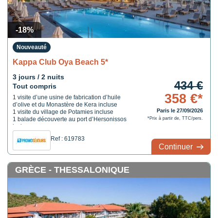
-18%
Nouveauté
Kappa Club Oya Beach 5*
3 jours / 2 nuits
434 €
Tout compris
358 €*
1 visite d’une usine de fabrication d’huile
d’olive et du Monastère de Kera incluse
Paris le 27/09/2026
1 visite du village de Potamies incluse
1 balade découverte au port d’Hersonissos
*Prix à partir de, TTC/pers.
incluse
Ref : 619783
Continuer
GRÈCE - THESSALONIQUE