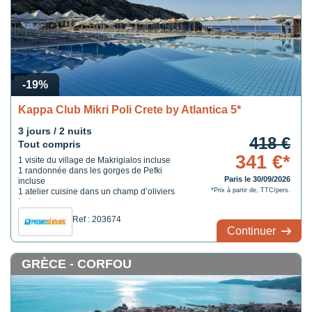
-19%
Kappa Club Mikri Poli Crete by Atlantica 5*
3 jours / 2 nuits
418 €
Tout compris
341 €*
1 visite du village de Makrigialos incluse
1 randonnée dans les gorges de Pefki
Paris le 30/09/2026
incluse
1 atelier cuisine dans un champ d’oliviers
*Prix à partir de, TTC/pers.
inclus
Ref : 203674
Continuer
GRÈCE - CORFOU