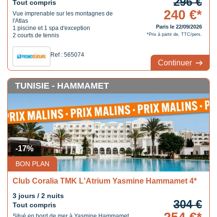
296 €
Tout compris
240 €*
Vue imprenable sur les montagnes de
l'Atlas
Paris le 22/09/2026
1 piscine et 1 spa d'exception
2 courts de tennis
*Prix à partir de, TTC/pers.
Ref : 565074
Continuer
TUNISIE - HAMMAMET
-17%
BON PLAN
Club Coralia TMK L'Atrium Yasmine Hammamet 4*
3 jours / 2 nuits
304 €
Tout compris
Situé en bord de mer à Yasmine Hammamet