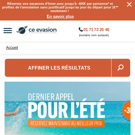
×
Réservez vos vacances d’hiver avec jusqu’à
-400€ par personne
* et
profitez de l’annulation sans justificatif jusqu’au jour du départ pour 1€**
seulement !
En savoir plus
01 71 72 26 46
(numéro non surtaxé)
Accueil
AFFINER LES RÉSULTATS