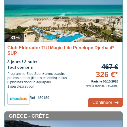
-31%
Club Eldorador TUI Magic Life Penelope Djerba 4*
SUP
3 jours / 2 nuits
467 €
Tout compris
326 €*
Programme Eldo Sport+ avec coachs
professionnels (fitness et tennis) inclus
Paris le 06/10/2026
8 piscines dont un aquapark
1 spa d'exception
*Prix à partir de, TTC/pers.
Ref : 459159
Continuer
GRÈCE - CRÈTE