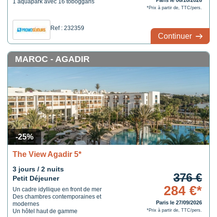
Paris le 06/10/2026
1 aquapark avec 16 toboggans
*Prix à partir de, TTC/pers.
Ref : 232359
Continuer
MAROC - AGADIR
-25%
The View Agadir 5*
3 jours / 2 nuits
376 €
Petit Déjeuner
284 €*
Un cadre idyllique en front de mer
Des chambres contemporaines et
Paris le 27/09/2026
modernes
Un hôtel haut de gamme
*Prix à partir de, TTC/pers.