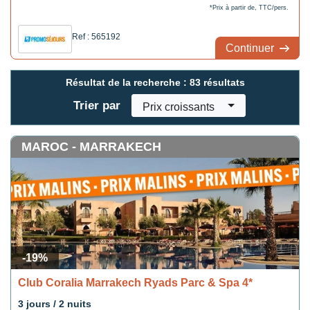
*Prix à partir de, TTC/pers.
Ref : 565192
Continuer
Résultat de la recherche :
83 résultats
Trier par
Prix croissants
MAROC - MARRAKECH
-19%
Club Coralia Marrakech Ryads Parc & Spa 4*
3 jours / 2 nuits