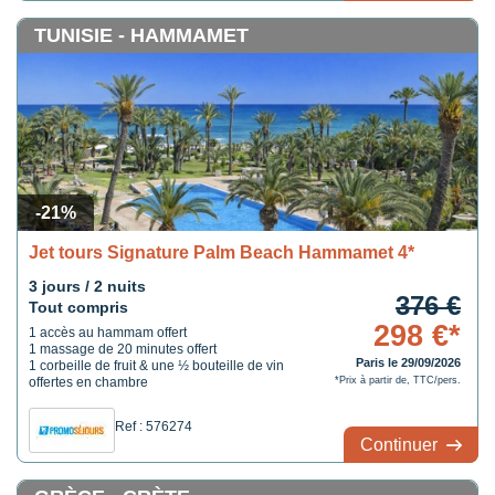
TUNISIE - HAMMAMET
-21%
Jet tours Signature Palm Beach Hammamet 4*
3 jours / 2 nuits
376 €
Tout compris
298 €*
1 accès au hammam offert
1 massage de 20 minutes offert
Paris le 29/09/2026
1 corbeille de fruit & une ½ bouteille de vin
offertes en chambre
*Prix à partir de, TTC/pers.
Ref : 576274
Continuer