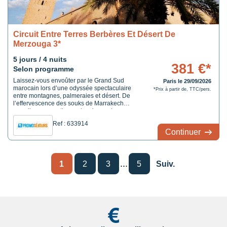
Circuit Entre Terres Berbères Et Désert De
Merzouga 3*
5 jours / 4 nuits
381 €*
Selon programme
Laissez-vous envoûter par le Grand Sud
Paris le 29/09/2026
marocain lors d’une odyssée spectaculaire
*Prix à partir de, TTC/pers.
entre montagnes, palmeraies et désert. De
l’effervescence des souks de Marrakech
aux silences mystiques des dunes de
Merzouga, ce circuit vous offre une
Ref : 633914
immersion totale au cœur des paysages les
Continuer
plus emblématiques du Royaume, là où la
terre ocre rencontre l'azur du ciel.
...
1
2
3
5
Suiv.