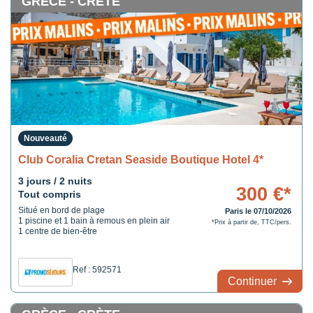
GRÈCE - CRÈTE
Nouveauté
Club Coralia Cretan Seaside Boutique Hotel 4*
3 jours / 2 nuits
300 €*
Tout compris
Situé en bord de plage
Paris le 07/10/2026
1 piscine et 1 bain à remous en plein air
*Prix à partir de, TTC/pers.
1 centre de bien-être
Ref : 592571
Continuer