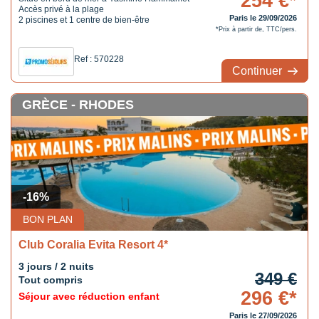
254 €*
Accès privé à la plage
Paris le 29/09/2026
2 piscines et 1 centre de bien-être
*Prix à partir de, TTC/pers.
Ref : 570228
Continuer
GRÈCE - RHODES
-16%
BON PLAN
Club Coralia Evita Resort 4*
3 jours / 2 nuits
349 €
Tout compris
296 €*
Séjour avec réduction enfant
Paris le 27/09/2026