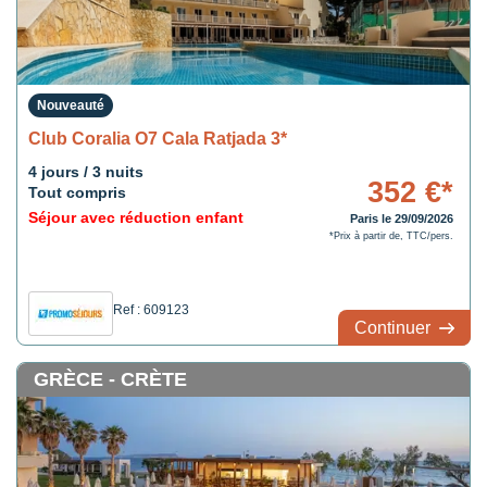
Nouveauté
Club Coralia O7 Cala Ratjada 3*
4 jours / 3 nuits
352 €*
Tout compris
Séjour avec réduction enfant
Paris le 29/09/2026
*Prix à partir de, TTC/pers.
Ref : 609123
Continuer
GRÈCE - CRÈTE