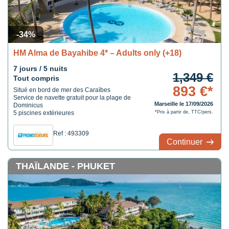
-34%
HM Alma de Bayahibe 4* – Adults only (+18)
7 jours / 5 nuits
1,349 €
Tout compris
893 €*
Situé en bord de mer des Caraïbes
Service de navette gratuit pour la plage de
Marseille le 17/09/2026
Dominicus
5 piscines extérieures
*Prix à partir de, TTC/pers.
Ref : 493309
Continuer
THAÏLANDE - PHUKET