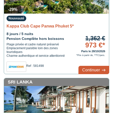
-29%
Nouveauté
Kappa Club Cape Panwa Phuket 5*
8 jours / 5 nuits
1,362 €
Pension Complète hors boissons
973 €*
Plage privée et cadre naturel préservé
Emplacement paisible loin des zones
Paris le 28/10/2026
touristiques
Charme authentique et service attentionné
*Prix à partir de, TTC/pers.
Ref : 581498
Continuer
SRI LANKA