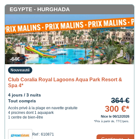
EGYPTE - HURGHADA
-64€
Nouveauté
Club Coralia Royal Lagoons Aqua Park Resort &
Spa 4*
4 jours / 3 nuits
364 €
Tout compris
300 €*
Accès privé à la plage en navette gratuite
4 piscines dont 1 aquapark
Nice le 06/12/2026
1 centre de bien-être
*Prix à partir de, TTC/pers.
Ref : 610871