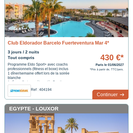
Club Eldorador Barcelo Fuerteventura Mar 4*
3 jours / 2 nuits
430 €*
Tout compris
Programme Eldo Sport+ avec coachs
Paris le 01/06/2027
professionnels (fitness et boxe) inclus
*Prix à partir de, TTC/pers.
1 dîner/semaine offert lors de la soirée
blanche
1 dîner offert par séjour dès 7 nuits
Ref : 404194
Continuer
EGYPTE - LOUXOR