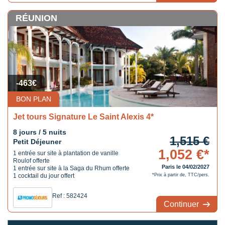
RÉUNION
-463€
BON PLAN
Jet tours Signature Le Saint Alexis 4*
8 jours / 5 nuits
1,515 €
Petit Déjeuner
1,052 €*
1 entrée sur site à plantation de vanille
Roulof offerte
Paris le 04/02/2027
1 entrée sur site à la Saga du Rhum offerte
1 cocktail du jour offert
*Prix à partir de, TTC/pers.
Ref : 582424
Continuer