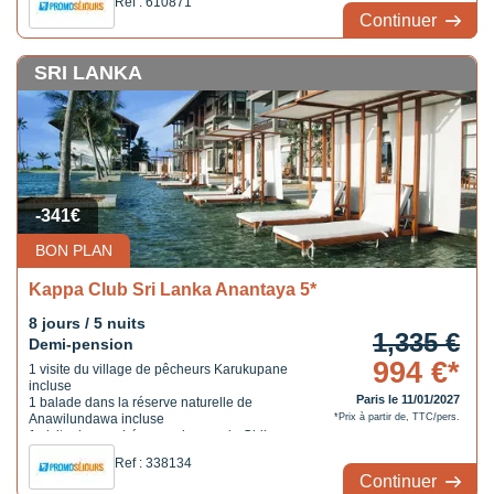
Ref : 610871
Continuer
SRI LANKA
-341€
BON PLAN
Kappa Club Sri Lanka Anantaya 5*
8 jours / 5 nuits
1,335 €
Demi-pension
994 €*
1 visite du village de pêcheurs Karukupane
incluse
Paris le 11/01/2027
1 balade dans la réserve naturelle de
Anawilundawa incluse
*Prix à partir de, TTC/pers.
1 visite du marché aux poissons de Chilaw
incluse
Ref : 338134
1 repas chez l'habitant inclus
Continuer