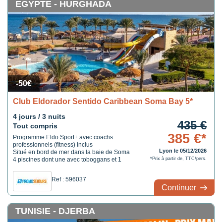
EGYPTE - HURGHADA
-50€
Club Eldorador Sentido Caribbean Soma Bay 5*
4 jours / 3 nuits
435 €
Tout compris
385 €*
Programme Eldo Sport+ avec coachs
professionnels (fitness) inclus
Lyon le 05/12/2026
Situé en bord de mer dans la baie de Soma
4 piscines dont une avec toboggans et 1
*Prix à partir de, TTC/pers.
spa
Ref : 596037
Continuer
TUNISIE - DJERBA