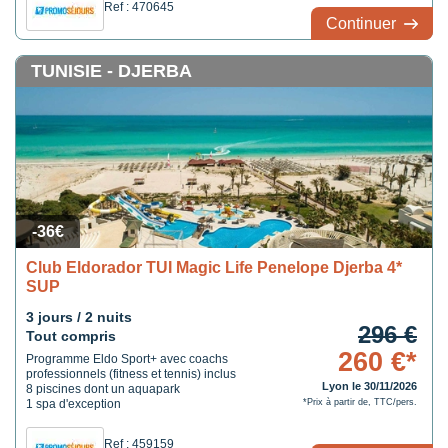
Ref : 470645
Continuer
TUNISIE - DJERBA
-36€
Club Eldorador TUI Magic Life Penelope Djerba 4*
SUP
3 jours / 2 nuits
296 €
Tout compris
260 €*
Programme Eldo Sport+ avec coachs
professionnels (fitness et tennis) inclus
Lyon le 30/11/2026
8 piscines dont un aquapark
1 spa d'exception
*Prix à partir de, TTC/pers.
Ref : 459159