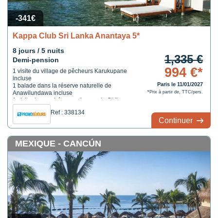
-341€
Kappa Club Sri Lanka Anantaya 5*
8 jours / 5 nuits
1,335 €
Demi-pension
994 €*
1 visite du village de pêcheurs Karukupane
incluse
Paris le 11/01/2027
1 balade dans la réserve naturelle de
Anawilundawa incluse
*Prix à partir de, TTC/pers.
1 visite du marché aux poissons de Chilaw
incluse
Ref : 338134
1 repas chez l'habitant inclus
Continuer
MEXIQUE - CANCÚN