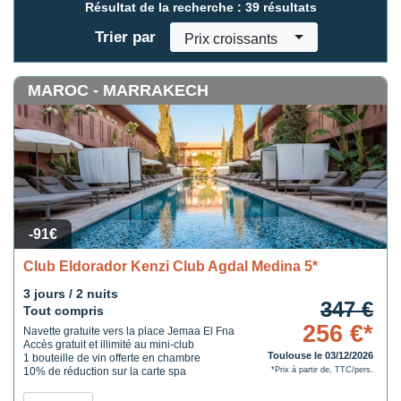
Résultat de la recherche :
39 résultats
Trier par
Prix croissants
MAROC - MARRAKECH
-91€
Club Eldorador Kenzi Club Agdal Medina 5*
3 jours / 2 nuits
347 €
Tout compris
256 €*
Navette gratuite vers la place Jemaa El Fna
Accès gratuit et illimité au mini-club
Toulouse le 03/12/2026
1 bouteille de vin offerte en chambre
10% de réduction sur la carte spa
*Prix à partir de, TTC/pers.