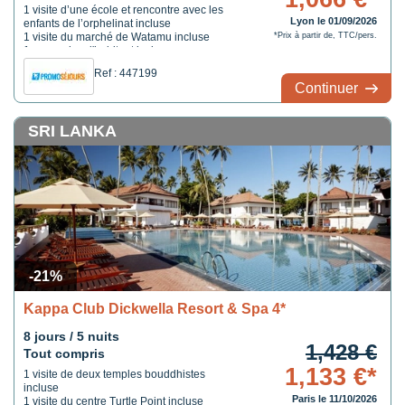
1 visite d’une école et rencontre avec les
Lyon le 01/09/2026
enfants de l’orphelinat incluse
1 visite du marché de Watamu incluse
*Prix à partir de, TTC/pers.
1 repas chez l'habitant inclus
Ref : 447199
Continuer
SRI LANKA
-21%
Kappa Club Dickwella Resort & Spa 4*
8 jours / 5 nuits
1,428 €
Tout compris
1,133 €*
1 visite de deux temples bouddhistes
incluse
Paris le 11/10/2026
1 visite du centre Turtle Point incluse