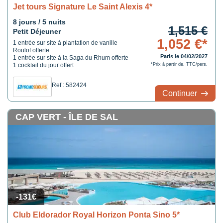
Jet tours Signature Le Saint Alexis 4*
8 jours / 5 nuits
1,515 €
Petit Déjeuner
1,052 €*
1 entrée sur site à plantation de vanille
Roulof offerte
Paris le 04/02/2027
1 entrée sur site à la Saga du Rhum offerte
1 cocktail du jour offert
*Prix à partir de, TTC/pers.
Ref : 582424
Continuer
CAP VERT - ÎLE DE SAL
-131€
Club Eldorador Royal Horizon Ponta Sino 5*