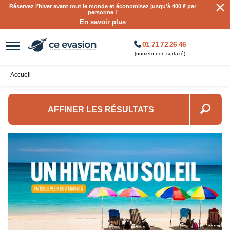
×
Réservez l’hiver avant tout le monde et économisez jusqu’à 400 € par
personne !
En savoir plus
01 71 72 26 46
(numéro non surtaxé)
Accueil
AFFINER LES RÉSULTATS