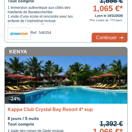
1,556 €
Tout compris
1,065 €*
1 Immersion authentique aux côtés des
habitants de Barakechembe
Lyon le 19/11/2026
1 visite d’une école et rencontre avec les
enfants de l’orphelinat incluse
*Prix à partir de, TTC/pers.
1 visite du village de Timboni incluse
1 repas chez l'habitant inclus
Ref : 546354
Continuer
KENYA
-24%
Kappa Club Crystal Bay Resort 4* sup
8 jours / 5 nuits
1,392 €
Tout compris
1,066 €*
1 visite des ruines de Gede incluse