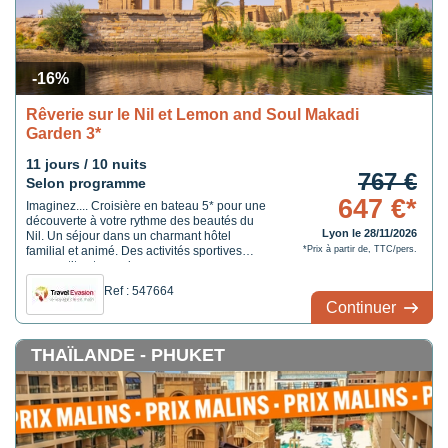
-16%
Rêverie sur le Nil et Lemon and Soul Makadi
Garden 3*
11 jours / 10 nuits
767 €
Selon programme
647 €*
Imaginez.... Croisière en bateau 5* pour une
découverte à votre rythme des beautés du
Lyon le 28/11/2026
Nil. Un séjour dans un charmant hôtel
familial et animé. Des activités sportives
*Prix à partir de, TTC/pers.
pour petits et grands.
Ref : 547664
Continuer
THAÏLANDE - PHUKET