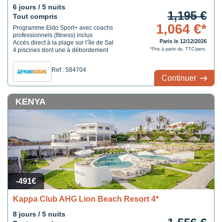
6 jours / 5 nuits
1,195 €
Tout compris
1,064 €*
Programme Eldo Sport+ avec coachs
professionnels (fitness) inclus
Paris le 12/12/2026
Accès direct à la plage sur l’île de Sal
4 piscines dont une à débordement
*Prix à partir de, TTC/pers.
Ref : 584704
Continuer
KENYA
-491€
Kappa Club AHG Lion Beach Resort 4*
8 jours / 5 nuits