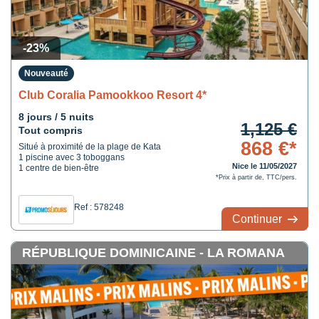
-23%
Nouveauté
Club Coralia Pamookkoo Resort 4*
8 jours / 5 nuits
1,125 €
Tout compris
868 €*
Situé à proximité de la plage de Kata
1 piscine avec 3 toboggans
Nice le 11/05/2027
1 centre de bien-être
*Prix à partir de, TTC/pers.
Ref : 578248
Continuer
RÉPUBLIQUE DOMINICAINE - LA ROMANA