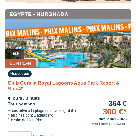
EGYPTE - HURGHADA
-64€
BON PLAN
Nouveauté
Club Coralia Royal Lagoons Aqua Park Resort &
Spa 4*
4 jours / 3 nuits
364 €
Tout compris
300 €*
Accès privé à la plage en navette gratuite
4 piscines dont 1 aquapark
Nice le 06/12/2026
1 centre de bien-être
*Prix à partir de, TTC/pers.