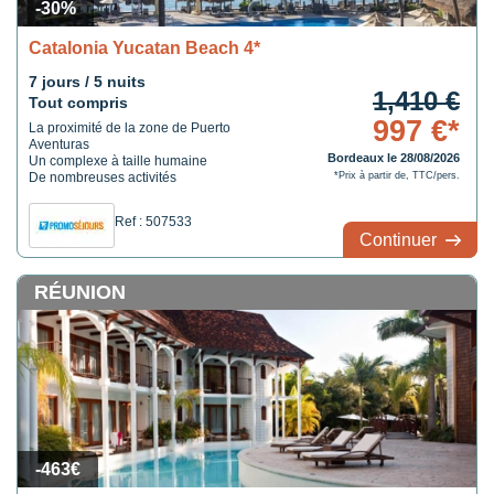
-30%
Catalonia Yucatan Beach 4*
7 jours / 5 nuits
1,410 €
Tout compris
997 €*
La proximité de la zone de Puerto
Aventuras
Bordeaux le 28/08/2026
Un complexe à taille humaine
De nombreuses activités
*Prix à partir de, TTC/pers.
Ref : 507533
Continuer
RÉUNION
-463€