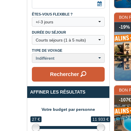
ÊTES-VOUS FLEXIBLE ?
BON 
+/-3 jours
-19%
DURÉE DU SÉJOUR
Courts séjours (1 à 5 nuits)
TYPE DE VOYAGE
Indifférent
Rechercher
BON 
AFFINER LES RÉSULTATS
-107€
Votre budget par personne
27 €
11 933 €