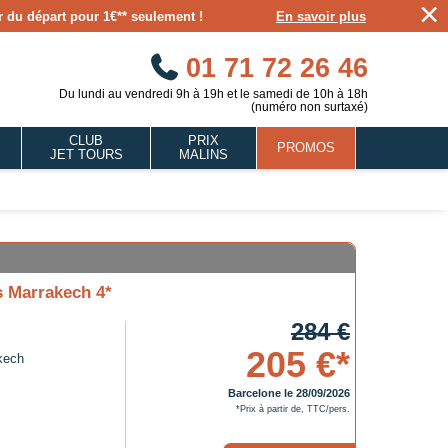
×
our du départ pour 1€** seulement !
En savoir plus
01 71 72 26 46
Du lundi au vendredi 9h à 19h et le samedi de 10h à 18h
(numéro non surtaxé)
CLUB
PRIX
PROMOS
JET TOURS
MALINS
s Marrakech 4*
284 €
205 €*
kech
Barcelone le 28/09/2026
*Prix à partir de, TTC/pers.