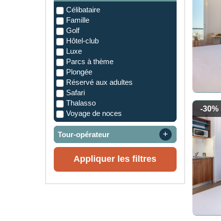
Célibataire
Famille
Golf
Hôtel-club
Luxe
Parcs à thème
Plongée
Réservé aux adultes
Safari
Thalasso
-30%
Voyage de noces
Tour-opérateur
Appliquer les filtres