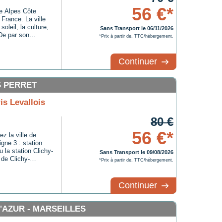
56 €*
ce Alpes Côte
 France. La ville
oleil, la culture,
Sans Transport le 06/11/2026
 De par son
*Prix à partir de, TTC/hébergement.
n identité forte et
ourd'hui l'une des
Marseille est
Continuer
S PERRET
is Levallois
80 €
56 €*
z la ville de
igne 3 : station
 la station Clichy-
Sans Transport le 09/08/2026
n de Clichy-
*Prix à partir de, TTC/hébergement.
premiers grands
e l'Opéra.
Continuer
AZUR - MARSEILLES