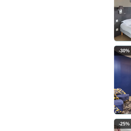
-30%
-25%