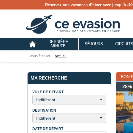
Réservez vos vacances d’hiver avec jusqu’à
-40
DERNIÈRE
SÉJOURS
CIRCUIT
MINUTE
Vous êtes ici :
Accueil
BON 
MA RECHERCHE
-28%
VILLE DE DÉPART
Indifférent
DESTINATION
Indifférent
DATE DE DÉPART