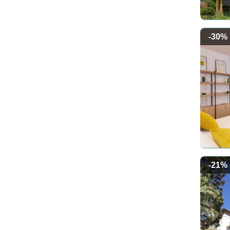
-30%
-21%