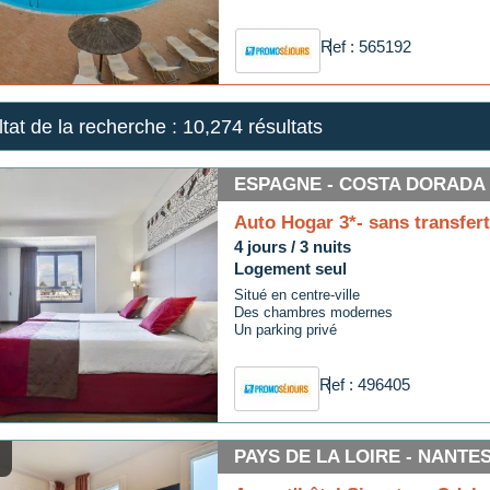
Ref : 565192
tat de la recherche :
10,274 résultats
ESPAGNE - COSTA DORADA
Auto Hogar 3*- sans transfert
4 jours / 3 nuits
Logement seul
Situé en centre-ville
Des chambres modernes
Un parking privé
Ref : 496405
PAYS DE LA LOIRE - NANTE