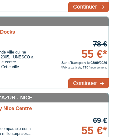
Continuer
 Docks
78 €
55 €*
nde ville qui ne
et 2005, l'UNESCO a
 le centre
Sans Transport le 03/09/2026
Cette ville
*Prix à partir de, TTC/hébergement.
 de mer, pourrait
Continuer
AZUR - NICE
y Nice Centre
69 €
55 €*
incomparable écrin
mille surprises...