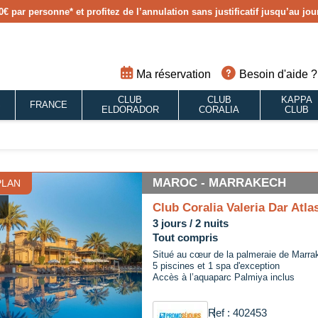
0€ par personne
* et profitez de l’annulation sans justificatif jusqu’au j
Ma réservation
Besoin d'aide ?
CLUB
CLUB
KAPPA
S
FRANCE
ELDORADOR
CORALIA
CLUB
MAROC - MARRAKECH
PLAN
Club Coralia Valeria Dar Atla
3 jours / 2 nuits
Tout compris
Situé au cœur de la palmeraie de Marra
5 piscines et 1 spa d'exception
Accès à l’aquaparc Palmiya inclus
Ref : 402453