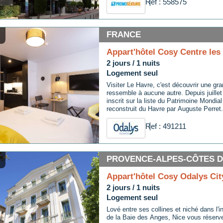
Ref : 558575
FRANCE
Appart'hôtel Cosy Centre les
2 jours / 1 nuits
Logement seul
Visiter Le Havre, c'est découvrir une gra
ressemble à aucune autre. Depuis juill
inscrit sur la liste du Patrimoine Mondial
reconstruit du Havre par Auguste Perret. 
atypique, résolument moderne et en bord
bien vous surprendre... !
Ref : 491211
PROVENCE-ALPES-CÔTES D'
Appart'hôtel Cosy Odalys Cit
2 jours / 1 nuits
Logement seul
Lové entre ses collines et niché dans l'
de la Baie des Anges, Nice vous réserve 