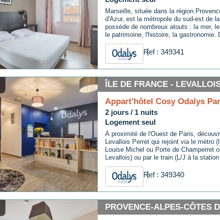
Marseille, située dans la région Proven
d'Azur, est la métropole du sud-est de la
possède de nombreux atouts : la mer, le s
le patrimoine, l'histoire, la gastronomie.
ancienneté, sa culture caractéristique, so
son brassage ethnique, Marseille est auj
Ref : 349341
villes les plus cosmopolites de France. 
classée ville d'art et d'histoire.
ÎLE DE FRANCE - LEVALLOI
Appart'hôtel Cosy Odalys Par
2 jours / 1 nuits
Logement seul
À proximité de l'Ouest de Paris, découvre
Levallois Perret qui rejoint via le métro (l
Louise Michel ou Porte de Champerret ou
Levallois) ou par le train (L/J à la statio
Levallois, direction saint -Lazare), les 
magasins, la Gare Saint Lazare ou encor
Ref : 349340
PROVENCE-ALPES-CÔTES D'