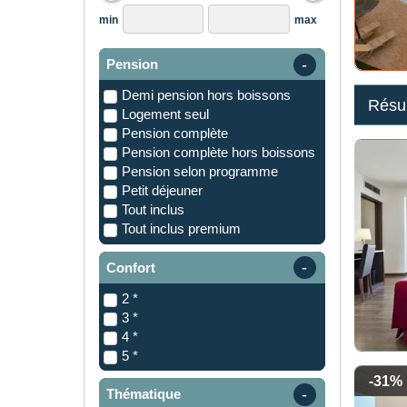
min
max
Pension
demi pension hors boissons
Résul
logement seul
pension complète
pension complète hors boissons
pension selon programme
petit déjeuner
tout inclus
tout inclus premium
Confort
2 *
3 *
4 *
5 *
-31%
Thématique