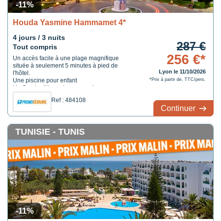
-11%
Houda Yasmine Hammamet 4*
4 jours / 3 nuits
287 €
Tout compris
256 €*
Un accès facile à une plage magnifique
située à seulement 5 minutes à pied de
Lyon le 11/10/2026
l'hôtel.
Une piscine pour enfant
*Prix à partir de, TTC/pers.
Un Spa traditionnel avec une large gamme
de soins et de massages.
Ref : 484108
Continuer
TUNISIE - TUNIS
-11%