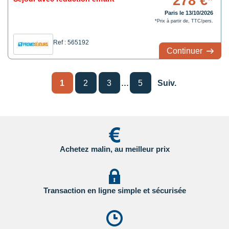
278 €*
Paris le 13/10/2026
*Prix à partir de, TTC/pers.
Ref : 565192
Continuer
...
1
2
3
5
Suiv.
Achetez malin, au meilleur prix
Transaction en ligne simple et sécurisée