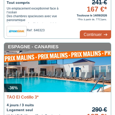
241 €
Tout compris
167 €*
Un emplacement exceptionnel face à
l’océan
Toulouse le 14/09/2026
Des chambres spacieuses avec vue
panoramique
*Prix à partir de, TTC/pers.
Une ambiance familiale et conviviale
Ref : 646323
Continuer
ESPAGNE - CANARIES
-36%
TAO El Cotillo 3*
4 jours / 3 nuits
290 €
Logement seul