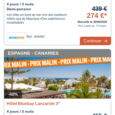
4 jours / 3 nuits
439 €
Demi-pension
274 €*
•Un hôtel en bord de mer •Un des meilleurs
hôtels spa de Majorque •Des expériences
Marseille le 30/09/2026
inoubliables
*Prix à partir de, TTC/pers.
Ref : 409492
Continuer
ESPAGNE - CANARIES
-40%
Hôtel Bluebay Lanzarote 3*
4 jours / 3 nuits