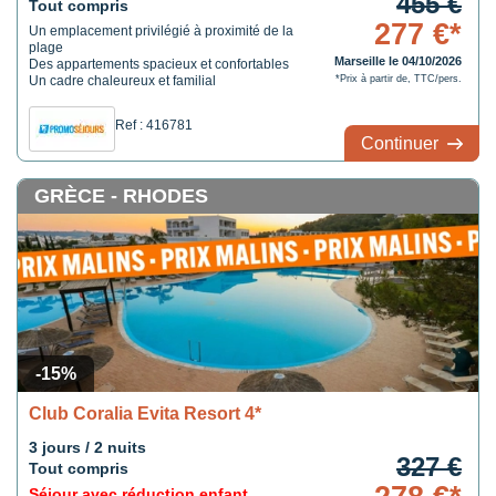
455 €
Tout compris
277 €*
Un emplacement privilégié à proximité de la
plage
Marseille le 04/10/2026
Des appartements spacieux et confortables
Un cadre chaleureux et familial
*Prix à partir de, TTC/pers.
Ref : 416781
Continuer
GRÈCE - RHODES
-15%
Club Coralia Evita Resort 4*
3 jours / 2 nuits
327 €
Tout compris
Séjour avec réduction enfant