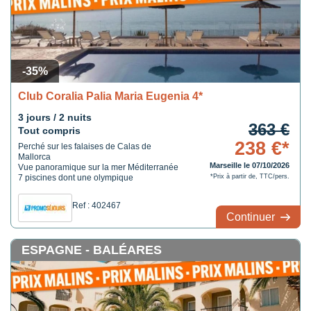
-35%
Club Coralia Palia Maria Eugenia 4*
3 jours / 2 nuits
363 €
Tout compris
238 €*
Perché sur les falaises de Calas de
Mallorca
Marseille le 07/10/2026
Vue panoramique sur la mer Méditerranée
7 piscines dont une olympique
*Prix à partir de, TTC/pers.
Ref : 402467
Continuer
ESPAGNE - BALÉARES