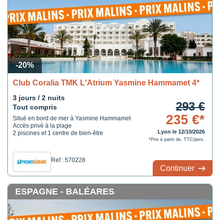
-20%
Club Coralia TMK L'Atrium Yasmine Hammamet 4*
3 jours / 2 nuits
293 €
Tout compris
235 €*
Situé en bord de mer à Yasmine Hammamet
Accès privé à la plage
Lyon le 12/10/2026
2 piscines et 1 centre de bien-être
*Prix à partir de, TTC/pers.
Ref : 570228
Continuer
ESPAGNE - BALÉARES