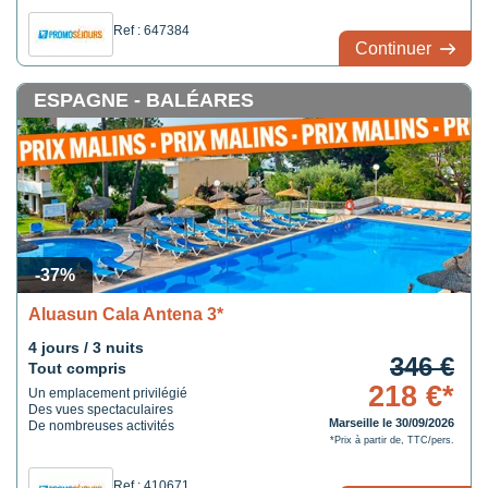
Chambres spacieuses avec vues mer ou
piscine
Ref : 647384
Continuer
ESPAGNE - BALÉARES
-37%
Aluasun Cala Antena 3*
4 jours / 3 nuits
346 €
Tout compris
218 €*
Un emplacement privilégié
Des vues spectaculaires
Marseille le 30/09/2026
De nombreuses activités
*Prix à partir de, TTC/pers.
Ref : 410671