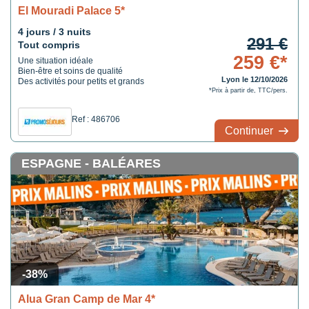
El Mouradi Palace 5*
4 jours / 3 nuits
291 €
Tout compris
259 €*
Une situation idéale
Bien-être et soins de qualité
Lyon le 12/10/2026
Des activités pour petits et grands
*Prix à partir de, TTC/pers.
Ref : 486706
Continuer
ESPAGNE - BALÉARES
-38%
Alua Gran Camp de Mar 4*