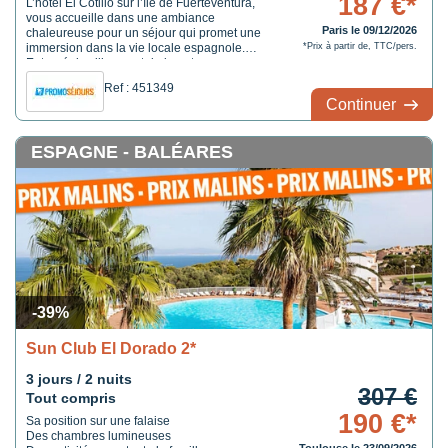
187 €*
L’hôtel El Cotillo sur l’île de Fuerteventura,
vous accueille dans une ambiance
Paris le 09/12/2026
chaleureuse pour un séjour qui promet une
immersion dans la vie locale espagnole.
*Prix à partir de, TTC/pers.
Entouré de villages et de la nature
impressionnante, profitez du calme et de la
Ref : 451349
sérénité qu’offre ce lieu.
Continuer
ESPAGNE - BALÉARES
-39%
Sun Club El Dorado 2*
3 jours / 2 nuits
307 €
Tout compris
190 €*
Sa position sur une falaise
Des chambres lumineuses