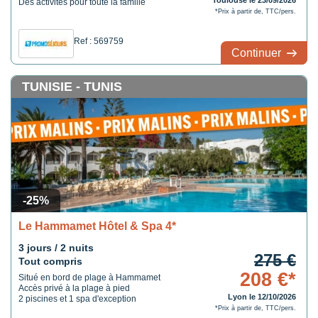
Toulouse le 23/09/2026
Des activités pour toute la famille
*Prix à partir de, TTC/pers.
Ref : 569759
Continuer
TUNISIE - TUNIS
-25%
Le Hammamet Hôtel & Spa 4*
3 jours / 2 nuits
275 €
Tout compris
208 €*
Situé en bord de plage à Hammamet
Accès privé à la plage à pied
Lyon le 12/10/2026
2 piscines et 1 spa d'exception
*Prix à partir de, TTC/pers.