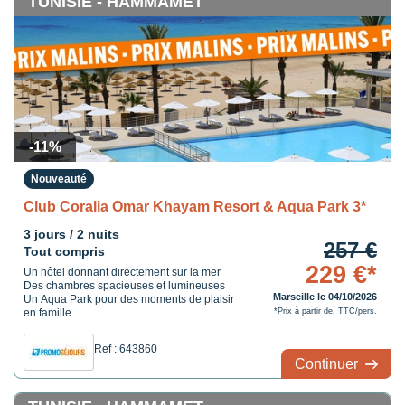
TUNISIE - HAMMAMET
-11%
Nouveauté
Club Coralia Omar Khayam Resort & Aqua Park 3*
3 jours / 2 nuits
257 €
Tout compris
229 €*
Un hôtel donnant directement sur la mer
Des chambres spacieuses et lumineuses
Marseille le 04/10/2026
Un Aqua Park pour des moments de plaisir
en famille
*Prix à partir de, TTC/pers.
Ref : 643860
Continuer