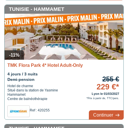
TUNISIE - HAMMAMET
-11%
TMK Flora Park 4* Hotel Adult-Only
4 jours / 3 nuits
255 €
Demi-pension
229 €*
Hotel de charme
Situé dans la station de Yasmine
Lyon le 01/03/2027
Hammamet
Centre de balnéothérapie
*Prix à partir de, TTC/pers.
Ref : 420255
Continuer