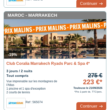
Continuer
MAROC - MARRAKECH
-19%
Club Coralia Marrakech Ryads Parc & Spa 4*
3 jours / 2 nuits
275 €
Tout compris
223 €*
Vue imprenable sur les montagnes de
l'Atlas
Toulouse le 21/09/2026
1 piscine et 1 spa d'exception
2 courts de tennis
*Prix à partir de, TTC/pers.
Ref : 565074
Continuer