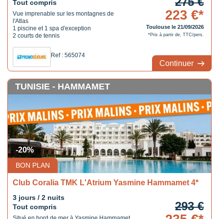
275 €
Tout compris
223 €*
Vue imprenable sur les montagnes de
l'Atlas
Toulouse le 21/09/2026
1 piscine et 1 spa d'exception
2 courts de tennis
*Prix à partir de, TTC/pers.
Ref : 565074
Continuer
TUNISIE - HAMMAMET
-20%
BON PLAN
Club Coralia TMK L'Atrium Yasmine Hammamet 4*
3 jours / 2 nuits
293 €
Tout compris
Situé en bord de mer à Yasmine Hammamet