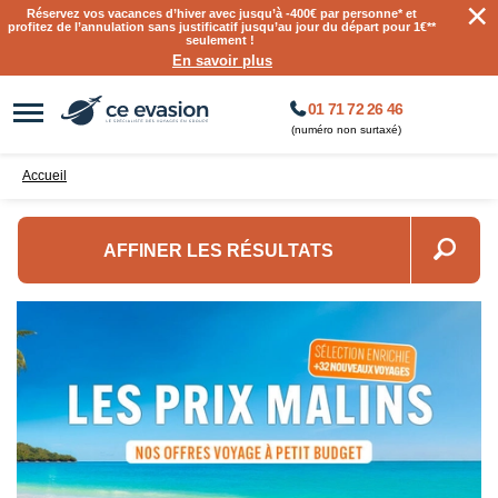
×
Réservez vos vacances d’hiver avec jusqu’à
-400€ par personne
* et
profitez de l’annulation sans justificatif jusqu’au jour du départ pour 1€**
seulement !
En savoir plus
01 71 72 26 46
(numéro non surtaxé)
Accueil
AFFINER LES RÉSULTATS