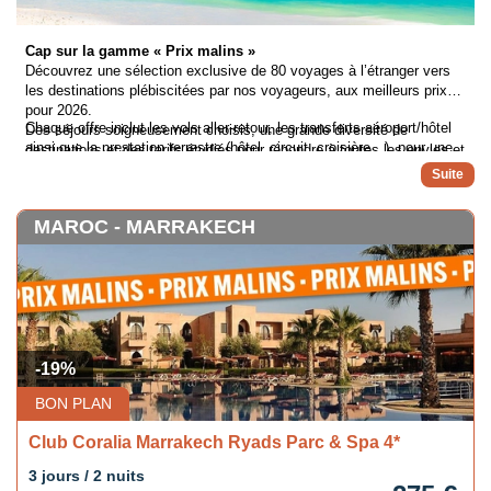
Cap sur la gamme « Prix malins »
Découvrez une sélection exclusive de 80 voyages à l’étranger vers
les destinations plébiscitées par nos voyageurs, aux meilleurs prix
pour 2026.
Chaque offre inclut les vols aller-retour, les transferts aéroport/hôtel
Des séjours soigneusement choisis, une grande diversité de
ainsi que la prestation terrestre (hôtel, circuit, croisière…), pour une
destinations et des tarifs étudiés pour répondre à toutes les envies et
expérience clé en main et un départ en toute sérénité.
tous les budgets : voyager n’a jamais été aussi accessible.
MAROC - MARRAKECH
-19%
BON PLAN
Club Coralia Marrakech Ryads Parc & Spa 4*
3 jours / 2 nuits