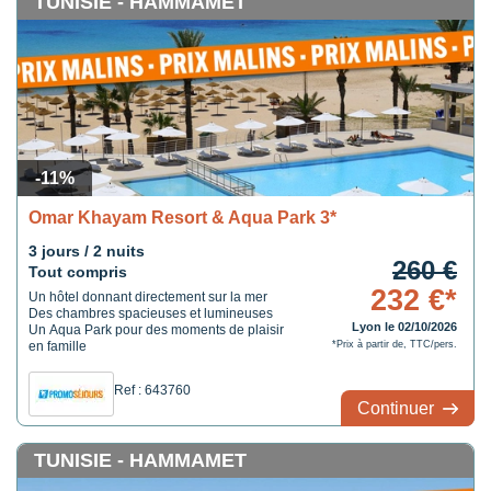
TUNISIE - HAMMAMET
-11%
Omar Khayam Resort & Aqua Park 3*
3 jours / 2 nuits
260 €
Tout compris
232 €*
Un hôtel donnant directement sur la mer
Des chambres spacieuses et lumineuses
Lyon le 02/10/2026
Un Aqua Park pour des moments de plaisir
en famille
*Prix à partir de, TTC/pers.
Ref : 643760
Continuer
TUNISIE - HAMMAMET