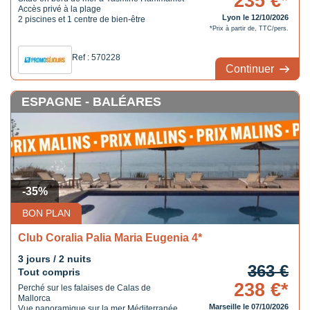
235 €*
Accès privé à la plage
Lyon le 12/10/2026
2 piscines et 1 centre de bien-être
*Prix à partir de, TTC/pers.
Ref : 570228
Continuer
ESPAGNE - BALÉARES
-35%
BON PLAN
Club Coralia Palia Maria Eugenia 4*
3 jours / 2 nuits
363 €
Tout compris
238 €*
Perché sur les falaises de Calas de
Mallorca
Marseille le 07/10/2026
Vue panoramique sur la mer Méditerranée