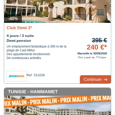
-40%
Club Simó 3*
4 jours / 3 nuits
395 €
Demi-pension
240 €*
Un emplacement fantastique à 300 m de la
plage de Cala Millor
Marseille le 30/09/2026
Des appartements fonctionnels
De nombreuses activités
*Prix à partir de, TTC/pers.
Ref : 513228
Continuer
TUNISIE - HAMMAMET