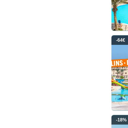
-64€
-18%