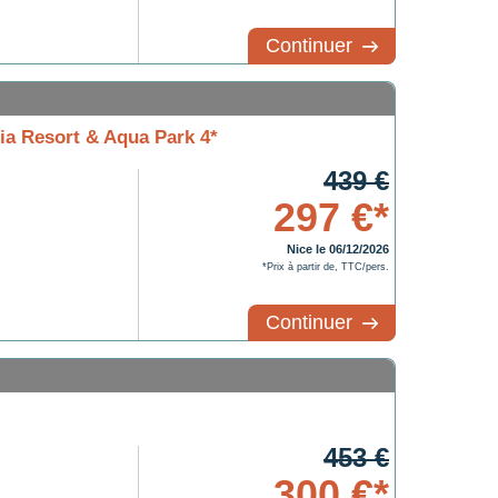
Continuer
a Resort & Aqua Park 4*
439 €
297 €*
Nice le 06/12/2026
*Prix à partir de, TTC/pers.
Continuer
453 €
300 €*