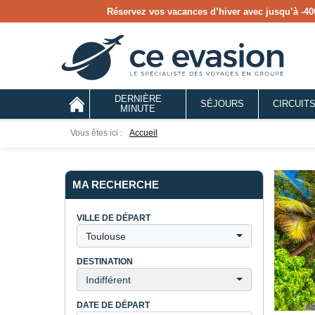
Réservez vos vacances d’hiver avec jusqu’à
-40
DERNIÈRE
SÉJOURS
CIRCUIT
MINUTE
Vous êtes ici :
Accueil
MA RECHERCHE
VILLE DE DÉPART
Toulouse
DESTINATION
Indifférent
DATE DE DÉPART