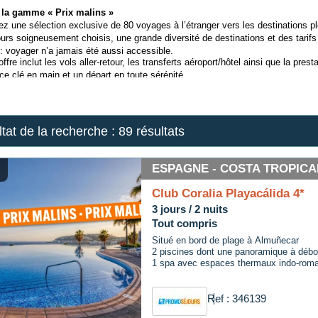
 la gamme « Prix malins »
z une sélection exclusive de 80 voyages à l’étranger vers les destinations pl
urs soigneusement choisis, une grande diversité de destinations et des tarifs 
: voyager n’a jamais été aussi accessible.
fre inclut les vols aller-retour, les transferts aéroport/hôtel ainsi que la presta
ce clé en main et un départ en toute sérénité.
tat de la recherche :
89 résultats
ESPAGNE - COSTA TROPICA
Club Coralia Playacálida 4*
3 jours / 2 nuits
Tout compris
Situé en bord de plage à Almuñecar
2 piscines dont une panoramique à déb
1 spa avec espaces thermaux indo-roma
Ref : 346139