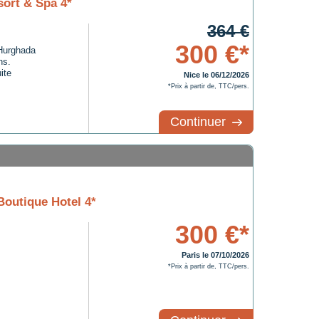
ort & Spa 4*
364 €
300 €*
Hurghada
ns.
ite
Nice le 06/12/2026
*Prix à partir de, TTC/pers.
Continuer
Boutique Hotel 4*
300 €*
Paris le 07/10/2026
*Prix à partir de, TTC/pers.