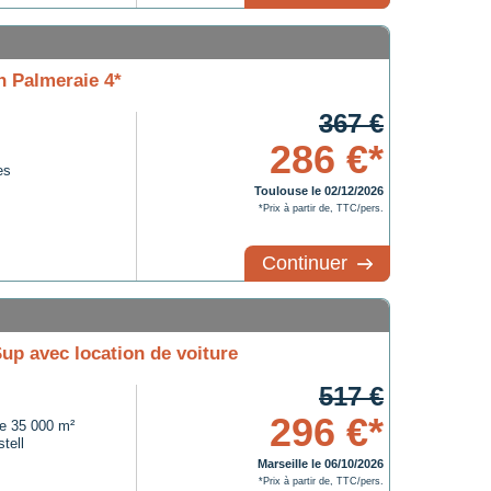
h Palmeraie 4*
367 €
286 €*
es
Toulouse le 02/12/2026
*Prix à partir de, TTC/pers.
Continuer
up avec location de voiture
517 €
296 €*
de 35 000 m²
tell
Marseille le 06/10/2026
*Prix à partir de, TTC/pers.