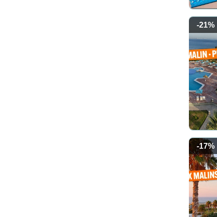
-21%
-17%