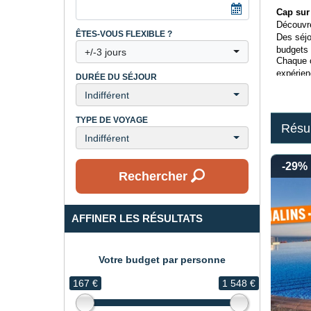
Cap sur
Découvre
ÊTES-VOUS FLEXIBLE ?
Des séjo
budgets 
+/-3 jours
Chaque of
expérien
DURÉE DU SÉJOUR
Indifférent
TYPE DE VOYAGE
Résul
Indifférent
-29%
Rechercher
AFFINER LES RÉSULTATS
Votre budget par personne
167 €
1 548 €