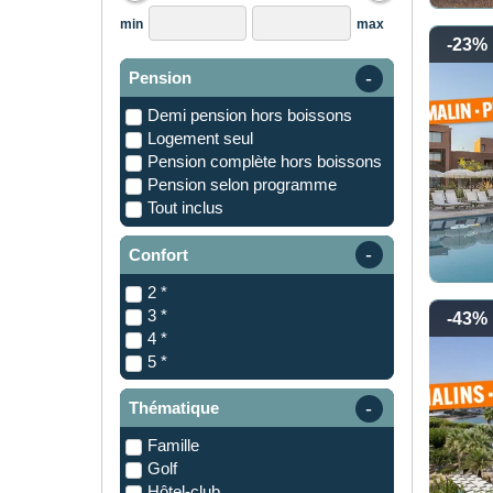
min
max
-23%
Pension
demi pension hors boissons
logement seul
pension complète hors boissons
pension selon programme
tout inclus
Confort
2 *
3 *
-43%
4 *
5 *
Thématique
Famille
Golf
Hôtel-club