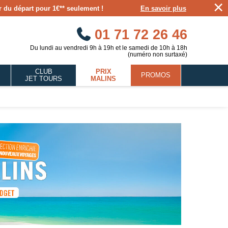
×
our du départ pour 1€** seulement !
En savoir plus
01 71 72 26 46
Du lundi au vendredi 9h à 19h et le samedi de 10h à 18h
(numéro non surtaxé)
CLUB
PRIX
PROMOS
JET TOURS
MALINS