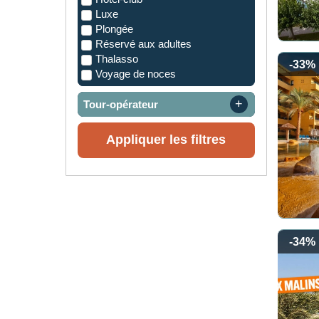
Luxe
Plongée
Réservé aux adultes
Thalasso
-33%
Voyage de noces
Tour-opérateur
Appliquer les filtres
-34%