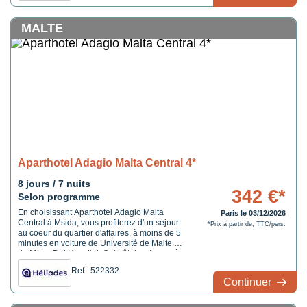
MALTE
Aparthotel Adagio Malta Central 4*
8 jours / 7 nuits
342 €*
Selon programme
En choisissant Aparthotel Adagio Malta
Paris le 03/12/2026
Central à Msida, vous profiterez d'un séjour
*Prix à partir de, TTC/pers.
au coeur du quartier d'affaires, à moins de 5
minutes en voiture de Université de Malte et
de Mater Dei Hospital. Cet hôtel se trouve à
3,7 km de Plage de St George's Bay et à 3,8
Ref : 522332
km de Grand Harbour.
Continuer