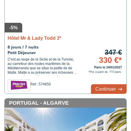
-5%
Hôtel Mr & Lady Todd 3*
8 jours / 7 nuits
347 €
Petit Déjeuner
330 €*
C'est au large de la Sicile et de la Tunisie,
au carrefour des routes maritimes de la
Paris le 24/01/2027
Méditerranée que se situe la petite ile de
Malte. Malte a su préserver ses richesses et
*Prix à partir de, TTC/pers.
conserver le caractère unique de ses
paysages. Elle est connue notamment pour
Ref : 574650
sa valeur culturelle nommée au patrimoine
Continuer
mondial de l'Unesco. Temples
mégalithiques ...
PORTUGAL - ALGARVE