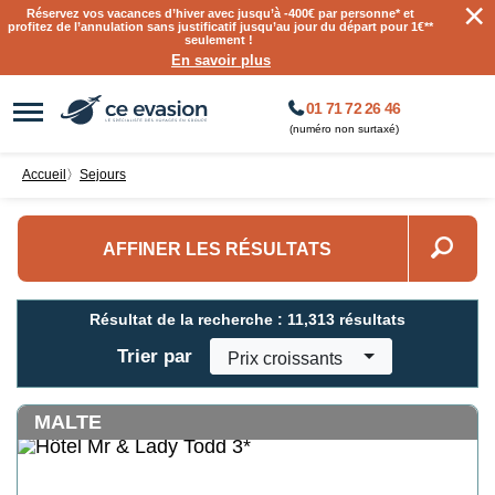
×
Réservez vos vacances d’hiver avec jusqu’à
-400€ par personne
* et
profitez de l’annulation sans justificatif jusqu’au jour du départ pour 1€**
seulement !
En savoir plus
01 71 72 26 46
(numéro non surtaxé)
Accueil
〉
sejours
AFFINER LES RÉSULTATS
Résultat de la recherche :
11,313 résultats
Trier par
Prix croissants
MALTE