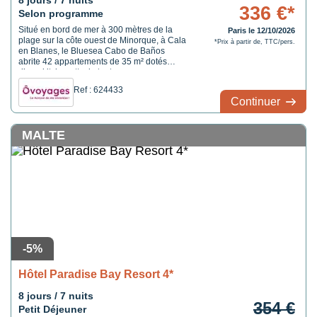
8 jours / 7 nuits
336 €*
Selon programme
Situé en bord de mer à 300 mètres de la
Paris le 12/10/2026
plage sur la côte ouest de Minorque, à Cala
*Prix à partir de, TTC/pers.
en Blanes, le Bluesea Cabo de Baños
abrite 42 appartements de 35 m² dotés
d’une kitchenette, le tout avec une vue sur
la mer. On apprécie aussi ses deux piscines
Ref : 624433
extérieures et sa terrasse solarium
Continuer
agrémentée d’un jacuzzi extérieur.
MALTE
-5%
Hôtel Paradise Bay Resort 4*
8 jours / 7 nuits
354 €
Petit Déjeuner