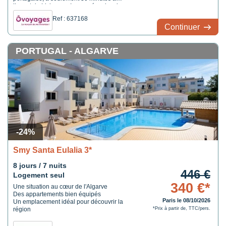
l’ouest de Lisbonne. Inauguré en janvier
2017, cet hôtel contemporain propose 101
Ref : 637168
chambres et suites élégantes, toutes
Continuer
prolongées par un balcon privé offrant une
vue imprenable sur l’océan Atlantique. On
apprécie également sa piscine extérieure
PORTUGAL - ALGARVE
paysagée, véritable havre de détente, ainsi
que son restaurant-cafétéria où l’on savoure
une cuisine variée et délicieuse.
-24%
Smy Santa Eulalia 3*
8 jours / 7 nuits
446 €
Logement seul
340 €*
Une situation au cœur de l'Algarve
Des appartements bien équipés
Paris le 08/10/2026
Un emplacement idéal pour découvrir la
région
*Prix à partir de, TTC/pers.