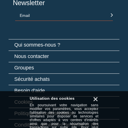
Newsletter
Email
Qui sommes-nous ?
Nous contacter
Groupes
Sécurité achats
Besoin d'aide
×
Utilisation des cookies
Cookies
En poursuivant votre navigation sans
modifier vos paramètres, vous acceptez
Politique de confidentialité
l'utilisation des cookies ou technologies
similaires pour disposer de services et
d'offres adaptés à vos centres d'intérêts
ainsi que pour la sécurisation des
Conditions générales de vente et FIS
transactions sur notre site. Pour plus