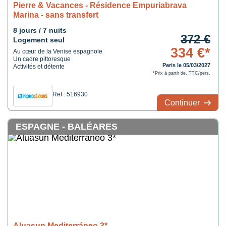
Pierre & Vacances - Résidence Empuriabrava
Marina - sans transfert
8 jours / 7 nuits
372 €
Logement seul
334 €*
Au cœur de la Venise espagnole
Un cadre pittoresque
Paris le 05/03/2027
Activités et détente
*Prix à partir de, TTC/pers.
Ref : 516930
Continuer
ESPAGNE - BALÉARES
Aluasun Mediterráneo 3*