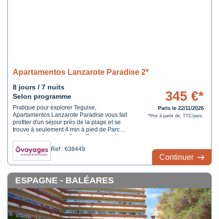
Apartamentos Lanzarote Paradise 2*
8 jours / 7 nuits
345 €*
Selon programme
Pratique pour explorer Teguise,
Paris le 22/11/2026
Apartamentos Lanzarote Paradise vous fait
*Prix à partir de, TTC/pers.
profiter d'un séjour près de la plage et se
trouve à seulement 4 min à pied de Parc
aquatique Aquapark Costa Teguise et à
moins de 3 min en voiture de Costa Teguise
Ref : 638449
Golf Club. Cet appart'hôtel se trouve à 20,2
Continuer
km de Plage de Puerto del Carmen et à
17,4 km de Plage de Matagorda.
ESPAGNE - BALÉARES