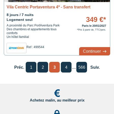
Vila Centric Portaventura 4* - Sans transfert
8 jours / 7 nuits
349 €*
Logement seul
A proximité du Parc PortAventura Park
Paris le 20/01/2027
Des chambres et appartements tous
*Prix à partir de, TTC/pers.
conforts
Un hôtel familial
Ref : 499544
Continuer
...
Préc.
1
2
3
4
566
Suiv.
Achetez malin, au meilleur prix