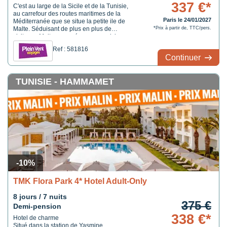
337 €*
C'est au large de la Sicile et de la Tunisie,
au carrefour des routes maritimes de la
Paris le 24/01/2027
Méditerranée que se situe la petite ile de
Malte. Séduisant de plus en plus de
*Prix à partir de, TTC/pers.
visiteurs, Malte a su préserver ses richesses
et conserver le caractère unique de ses
Ref : 581816
paysages en limitant véritablement les
Continuer
constructions d'infrastructures touristiques.
Elle est ...
TUNISIE - HAMMAMET
-10%
TMK Flora Park 4* Hotel Adult-Only
8 jours / 7 nuits
375 €
Demi-pension
338 €*
Hotel de charme
Situé dans la station de Yasmine