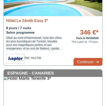
Hôtel Le Zénith Easy 3*
8 jours / 7 nuits
346 €*
Selon programme
Situé au nord d'Hammamet, l'une des villes
Paris le 05/10/2026
les plus touristiques de Tunisie, réputée
*Prix à partir de, TTC/pers.
pour ses magnifiques jardins et ses
orangeraies, et au sud de Nabeul, capitale
de la poterie et de la céramique, l'hôtel
ZENITH formule Eco se trouve à seulement
Ref : 641700
200 mètres d'une plage de sable fin accès
Continuer
par la route.
ESPAGNE - CANARIES