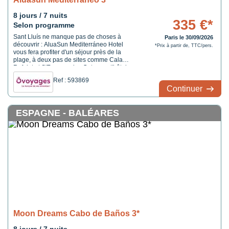
8 jours / 7 nuits
335 €*
Selon programme
Sant Lluís ne manque pas de choses à
Paris le 30/09/2026
découvrir : AluaSun Mediterráneo Hotel
*Prix à partir de, TTC/pers.
vous fera profiter d'un séjour près de la
plage, à deux pas de sites comme Cala
Rafalet et S'Espenyador. Cet appart'hôtel se
trouve à 12,3 km de Port de Mahón et à 29,8
Ref : 593869
km de Plage de Son Bou.
Continuer
ESPAGNE - BALÉARES
Moon Dreams Cabo de Baños 3*