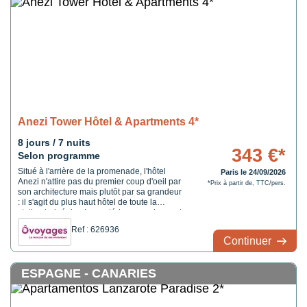
Anezi Tower Hôtel & Apartments 4*
8 jours / 7 nuits
343 €*
Selon programme
Situé à l'arrière de la promenade, l'hôtel
Paris le 24/09/2026
Anezi n'attire pas du premier coup d'oeil par
*Prix à partir de, TTC/pers.
son architecture mais plutôt par sa grandeur
: il s'agit du plus haut hôtel de toute la
station balnéaire. Les extérieurs ne donnent
pas spécialement envie d'y entrer et
Ref : 626936
pourtant ! Les infrastructures sont loin d'être
Continuer
vétustes. Parties communes, restaurant, bar
et chambres ont tous reçu des rénovations
ces deux dernières années. La qualité du
ESPAGNE - CANARIES
service respecte les normes d'un hôtel
quatre étoiles. Il dispose d'un atout unique :
sa belle vue panoramique au 10ème étage.