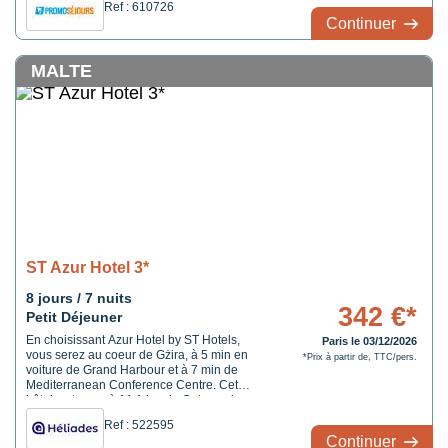
Ref : 610726
Continuer
MALTE
ST Azur Hotel 3*
8 jours / 7 nuits
342 €*
Petit Déjeuner
En choisissant Azur Hotel by ST Hotels,
Paris le 03/12/2026
vous serez au coeur de Gżira, à 5 min en
*Prix à partir de, TTC/pers.
voiture de Grand Harbour et à 7 min de
Mediterranean Conference Centre. Cet
hôtel se trouve à 11,1 km de Catacombes
de Saint-Paul et crypte de Sainte-Agathe et
Ref : 522595
à 11,2 km de Cathédrale Saint-Paul.
Continuer