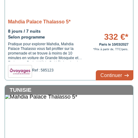
Mahdia Palace Thalasso 5*
8 jours / 7 nuits
332 €*
Selon programme
Pratique pour explorer Mahdia, Mahdia
Paris le 10/03/2027
Palace Thalasso vous fait profiter sur la
*Prix à partir de, TTC/pers.
promenade et se trouve à moins de 10
minutes en voiture de Grande Mosquée et
Forteresse Borj el Kébir. Cet hôtel au bord
de la plage se trouve à 5,9 km de Plage de
Ref : 585123
la corniche de Mahdia et à 8,2 km de Phare
Continuer
de Mahdia.
TUNISIE