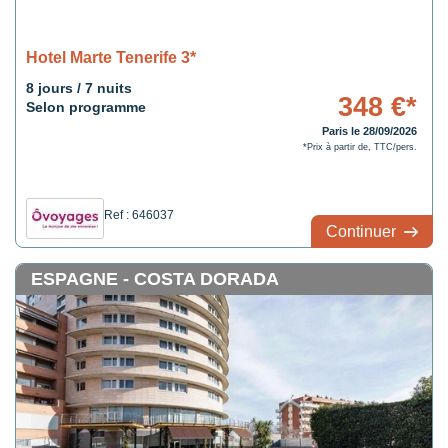
Hotel Marte Tenerife 3*
8 jours / 7 nuits
348 €*
Selon programme
Paris le 28/09/2026
*Prix à partir de, TTC/pers.
Ref : 646037
Continuer
ESPAGNE - COSTA DORADA