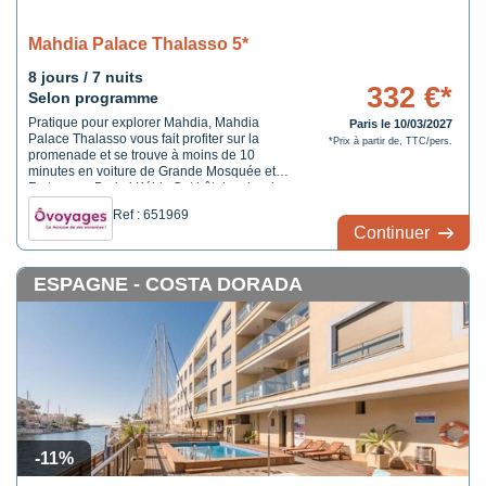
Mahdia Palace Thalasso 5*
8 jours / 7 nuits
332 €*
Selon programme
Pratique pour explorer Mahdia, Mahdia
Paris le 10/03/2027
Palace Thalasso vous fait profiter sur la
*Prix à partir de, TTC/pers.
promenade et se trouve à moins de 10
minutes en voiture de Grande Mosquée et
Forteresse Borj el Kébir. Cet hôtel au bord
de la plage se trouve à 5,9 km de Plage de
Ref : 651969
la corniche de Mahdia et à 8,2 km de Phare
Continuer
de Mahdia.
ESPAGNE - COSTA DORADA
-11%