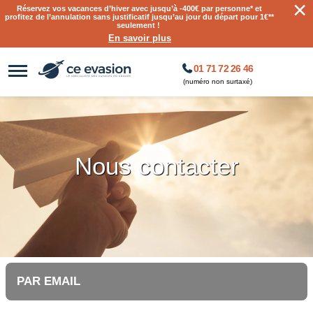
×
Réservez vos vacances d’hiver avec jusqu’à
-400€ par personne
* et
profitez de l’annulation sans justificatif jusqu’au jour du départ pour 1€**
seulement !
En savoir plus
01 71 72 26 46
(numéro non surtaxé)
Nous contacter
PAR EMAIL