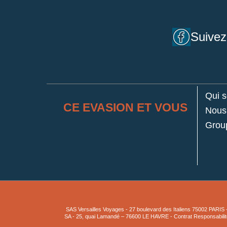
Suivez
Qui 
CE EVASION ET VOUS
Nous 
Grou
SAS Versailles Voyages - 27 boulevard des Italiens 75002 PAR
SA - 25, quai Lamandé – 76600 LE HAVRE - Contrat Responsabilité