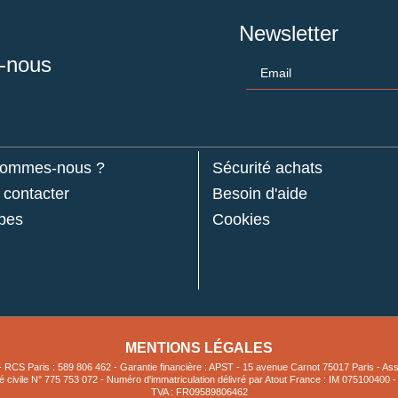
Newsletter
-nous
Email
sommes-nous ?
Sécurité achats
contacter
Besoin d'aide
pes
Cookies
MENTIONS LÉGALES
IS - RCS Paris : 589 806 462 - Garantie financière : APST - 15 avenue Carnot 75017 P
 civile N° 775 753 072 - Numéro d'immatriculation délivré par Atout France : IM 075100400 
TVA : FR09589806462