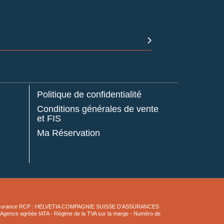
Politique de confidentialité
Conditions générales de vente
et FIS
Ma Réservation
aris - Assurance RCP : HELVETIA COMPAGNIE SUISSE D’ASSURANCES
- Agence agréée IATA - Régime de la TVA sur la marge - Numéro de