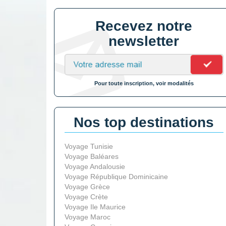
Recevez notre
newsletter
Pour toute inscription, voir modalités
Nos top destinations
Voyage Tunisie
Voyage Baléares
Voyage Andalousie
Voyage République Dominicaine
Voyage Grèce
Voyage Crète
Voyage Ile Maurice
Voyage Maroc