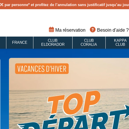
0€ par personne
* et profitez de l’annulation sans justificatif jusqu’au j
Ma réservation
Besoin d'aide ?
CLUB
CLUB
KAPPA
S
FRANCE
ELDORADOR
CORALIA
CLUB