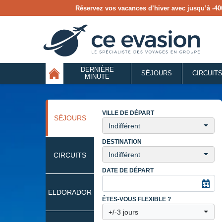
Réservez vos vacances d’hiver avec jusqu’à
-40
DERNIÈRE
SÉJOURS
CIRCUIT
MINUTE
VILLE DE DÉPART
SÉJOURS
Indifférent
DESTINATION
Indifférent
CIRCUITS
DATE DE DÉPART
ELDORADOR
ÊTES-VOUS FLEXIBLE ?
+/-3 jours