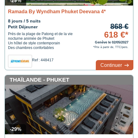
-29%
Ramada By Wyndham Phuket Deevana 4*
8 jours / 5 nuits
868 €
Petit Déjeuner
618 €*
Près de la plage de Patong et de la vie
nocturne animée de Phuket
Genève le 02/05/2027
Un hôtel de style contemporain
Des chambres confortables
*Prix à partir de, TTC/pers.
Ref : 448417
Continuer
THAÏLANDE - PHUKET
-29%