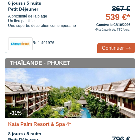
plat de
boat noodles
, des nouilles typiques servies dans un petit bol.
8 jours / 5 nuits
867 €
Petit Déjeuner
539 €*
A proximité de la plage
Un lieu paisible
Genève le 02/10/2026
Une superbe décoration contemporaine
*Prix à partir de, TTC/pers.
Ref : 491976
Continuer
THAÏLANDE - PHUKET
-31%
Kata Palm Resort & Spa 4*
8 jours / 5 nuits
796 €
Petit Déjeuner