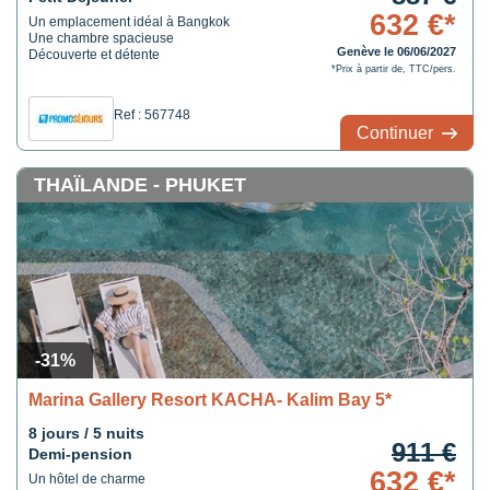
632 €*
Un emplacement idéal à Bangkok
Une chambre spacieuse
Genève le 06/06/2027
Découverte et détente
*Prix à partir de, TTC/pers.
Ref : 567748
Continuer
THAÏLANDE - PHUKET
-31%
Marina Gallery Resort KACHA- Kalim Bay 5*
8 jours / 5 nuits
911 €
Demi-pension
632 €*
Un hôtel de charme