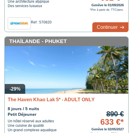
Une architecture atypique
Genève le 01/09/2026
Des services luxueux
*Prix à partir de, TTC/pers.
Ref : 570820
Continuer
THAÏLANDE - PHUKET
-29%
The Haven Khao Lak 5* - ADULT ONLY
8 jours / 5 nuits
890 €
Petit Déjeuner
633 €*
Un hôtel réservé aux adultes
Une cuisine de qualité
Genève le 02/05/2027
Un grand complexe aquatique