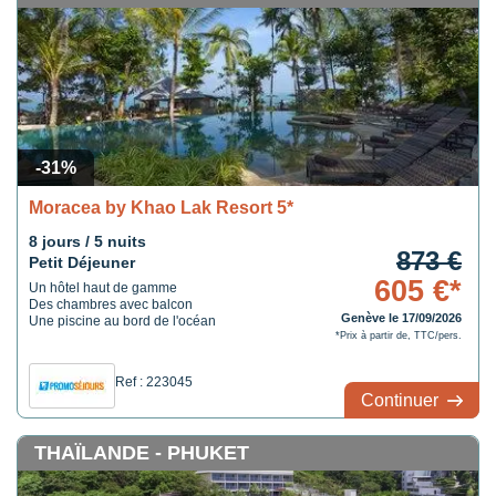
-31%
Moracea by Khao Lak Resort 5*
8 jours / 5 nuits
873 €
Petit Déjeuner
605 €*
Un hôtel haut de gamme
Des chambres avec balcon
Genève le 17/09/2026
Une piscine au bord de l'océan
*Prix à partir de, TTC/pers.
Ref : 223045
Continuer
THAÏLANDE - PHUKET