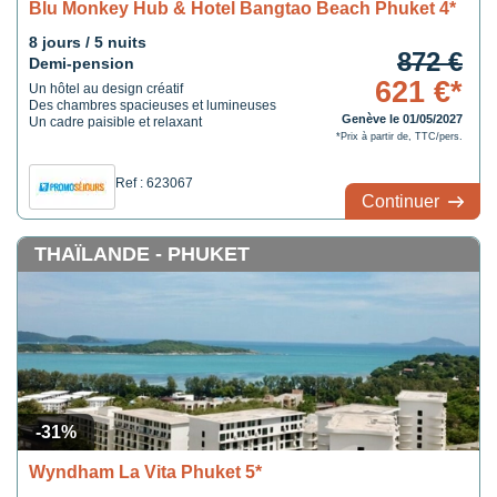
Blu Monkey Hub & Hotel Bangtao Beach Phuket 4*
8 jours / 5 nuits
872 €
Demi-pension
621 €*
Un hôtel au design créatif
Des chambres spacieuses et lumineuses
Genève le 01/05/2027
Un cadre paisible et relaxant
*Prix à partir de, TTC/pers.
Ref : 623067
Continuer
THAÏLANDE - PHUKET
-31%
Wyndham La Vita Phuket 5*