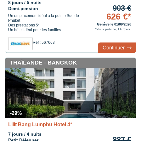
8 jours / 5 nuits
903 €
Demi-pension
626 €*
Un emplacement idéal à la pointe Sud de
Phuket
Genève le 01/09/2026
Des prestations 5*
Un hôtel idéal pour les familles
*Prix à partir de, TTC/pers.
Ref : 567663
Continuer
THAÏLANDE - BANGKOK
-29%
Lilit Bang Lumphu Hotel 4*
7 jours / 4 nuits
887 €
Petit Déjeuner