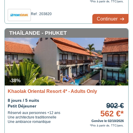
*Prix à partir de, TTC/pers.
Ref : 203820
Continuer
THAÏLANDE - PHUKET
-38%
Khaolak Oriental Resort 4* - Adults Only
8 jours / 5 nuits
902 €
Petit Déjeuner
562 €*
Réservé aux personnes +12 ans
Une architecture traditionnelle
Genève le 02/10/2026
Une ambiance romantique
*Prix à partir de, TTC/pers.