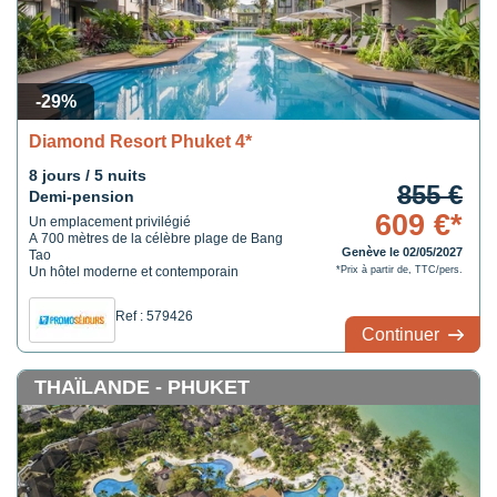
-29%
Diamond Resort Phuket 4*
8 jours / 5 nuits
855 €
Demi-pension
609 €*
Un emplacement privilégié
A 700 mètres de la célèbre plage de Bang
Genève le 02/05/2027
Tao
Un hôtel moderne et contemporain
*Prix à partir de, TTC/pers.
Ref : 579426
Continuer
THAÏLANDE - PHUKET