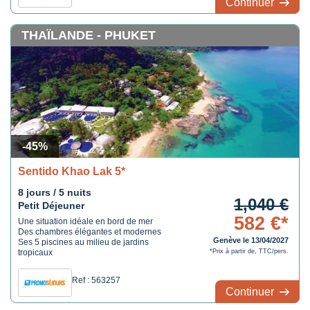
Continuer
THAÏLANDE - PHUKET
-45%
Sentido Khao Lak 5*
8 jours / 5 nuits
1,040 €
Petit Déjeuner
582 €*
Une situation idéale en bord de mer
Des chambres élégantes et modernes
Genève le 13/04/2027
Ses 5 piscines au milieu de jardins
tropicaux
*Prix à partir de, TTC/pers.
Ref : 563257
Continuer