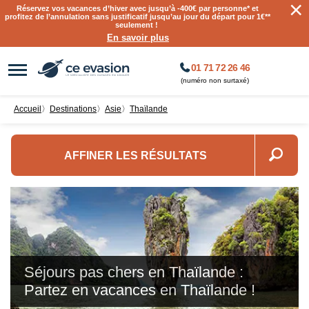
×
Réservez vos vacances d’hiver avec jusqu’à
-400€ par personne
* et
profitez de l’annulation sans justificatif jusqu’au jour du départ pour 1€**
seulement !
En savoir plus
01 71 72 26 46
(numéro non surtaxé)
Accueil
〉
destinations
〉
Asie
〉
Thaïlande
AFFINER LES RÉSULTATS
Séjours pas chers en Thaïlande :
Partez en vacances en Thaïlande !