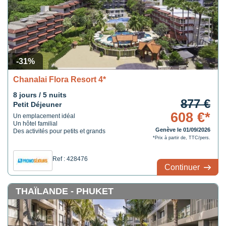
-31%
Chanalai Flora Resort 4*
8 jours / 5 nuits
877 €
Petit Déjeuner
608 €*
Un emplacement idéal
Un hôtel familial
Genève le 01/09/2026
Des activités pour petits et grands
*Prix à partir de, TTC/pers.
Ref : 428476
Continuer
THAÏLANDE - PHUKET