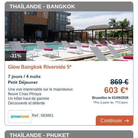
THAÏLANDE - BANGKOK
-31%
Glow Bangkok Riverside 5*
7 jours / 4 nuits
869 €
Petit Déjeuner
603 €*
Une vue imprenable sur le majestueux
fleuve Chao Phraya
Bruxelles le 01/09/2026
Un hôtel haut de gamme
Découverte et détente
*Prix à partir de, TTC/pers.
Ref : 583861
Continuer
THAÏLANDE - PHUKET