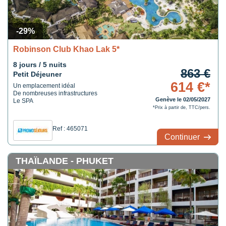
-29%
Robinson Club Khao Lak 5*
8 jours / 5 nuits
863 €
Petit Déjeuner
614 €*
Un emplacement idéal
De nombreuses infrastructures
Genève le 02/05/2027
Le SPA
*Prix à partir de, TTC/pers.
Ref : 465071
Continuer
THAÏLANDE - PHUKET