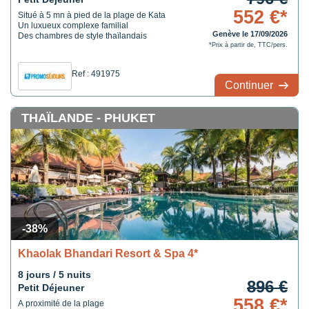
552 €*
Situé à 5 mn à pied de la plage de Kata
Un luxueux complexe familial
Genève le 17/09/2026
Des chambres de style thaïlandais
*Prix à partir de, TTC/pers.
Ref : 491975
Continuer
THAÏLANDE - PHUKET
-38%
Khaolak Bhandari Resort & Spa 4*
8 jours / 5 nuits
896 €
Petit Déjeuner
558 €*
A proximité de la plage