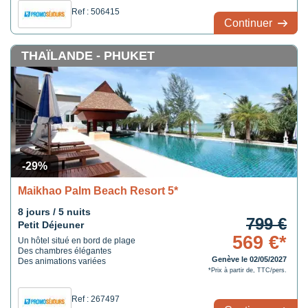
Ref : 506415
Continuer
THAÏLANDE - PHUKET
-29%
Maikhao Palm Beach Resort 5*
8 jours / 5 nuits
799 €
Petit Déjeuner
569 €*
Un hôtel situé en bord de plage
Des chambres élégantes
Genève le 02/05/2027
Des animations variées
*Prix à partir de, TTC/pers.
Ref : 267497