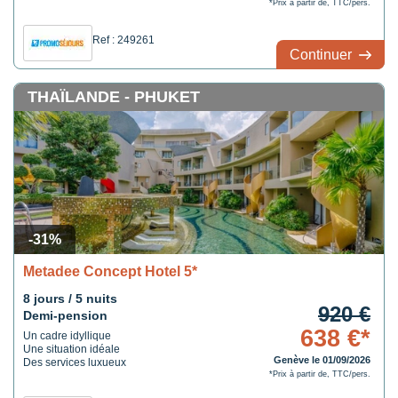
*Prix à partir de, TTC/pers.
Ref : 249261
Continuer
THAÏLANDE - PHUKET
-31%
Metadee Concept Hotel 5*
8 jours / 5 nuits
920 €
Demi-pension
638 €*
Un cadre idyllique
Une situation idéale
Genève le 01/09/2026
Des services luxueux
*Prix à partir de, TTC/pers.