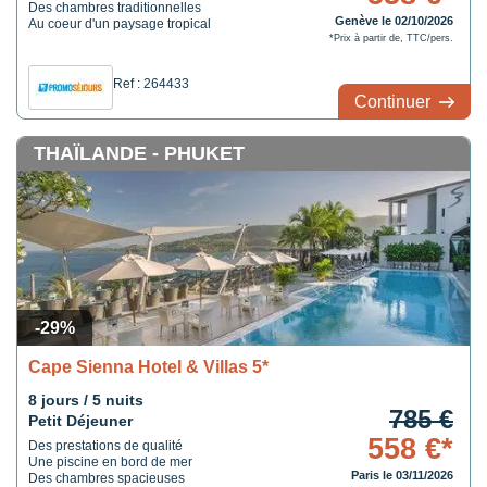
Des chambres traditionnelles
Genève le 02/10/2026
Au coeur d'un paysage tropical
*Prix à partir de, TTC/pers.
Ref : 264433
Continuer
THAÏLANDE - PHUKET
-29%
Cape Sienna Hotel & Villas 5*
8 jours / 5 nuits
785 €
Petit Déjeuner
558 €*
Des prestations de qualité
Une piscine en bord de mer
Paris le 03/11/2026
Des chambres spacieuses