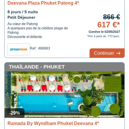
Deevana Plaza Phuket Patong 4*
8 jours / 5 nuits
866 €
Petit Déjeuner
617 €*
Au cœur de Patong
A quelques pas de la célèbre plage de
Genève le 02/05/2027
Patong
Découverte et détente
*Prix à partir de, TTC/pers.
Ref : 490663
Continuer
THAÏLANDE - PHUKET
-29%
Ramada By Wyndham Phuket Deevana 4*