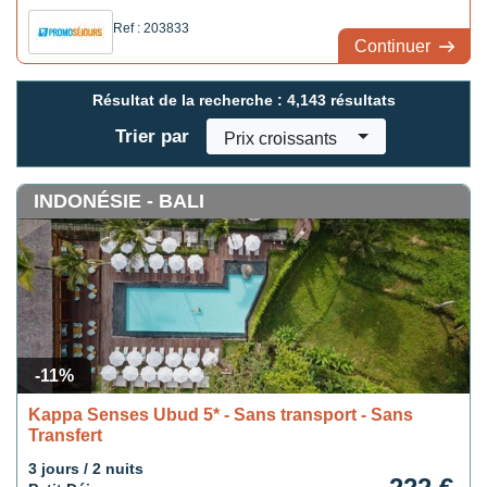
1 balade street food à Takua Pa incluse
Ref : 203833
Continuer
Résultat de la recherche :
4,143 résultats
Trier par
Prix croissants
INDONÉSIE - BALI
-11%
Kappa Senses Ubud 5* - Sans transport - Sans
Transfert
3 jours / 2 nuits