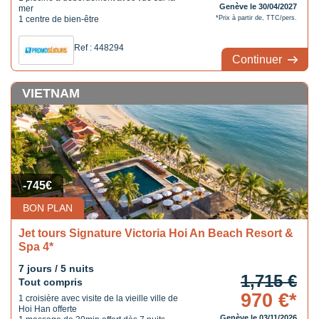
Genève le 30/04/2027
mer
1 centre de bien-être
*Prix à partir de, TTC/pers.
Ref : 448294
Continuer
VIETNAM
-745€
BON PLAN
Jet tours Signature Victoria Hoi An Beach Resort &
Spa 4*
7 jours / 5 nuits
1,715 €
Tout compris
970 €*
1 croisière avec visite de la vieille ville de
Hoi Han offerte
Genève le 03/11/2026