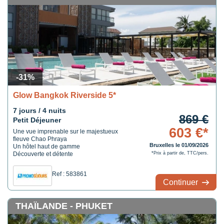
-31%
Glow Bangkok Riverside 5*
7 jours / 4 nuits
869 €
Petit Déjeuner
603 €*
Une vue imprenable sur le majestueux
fleuve Chao Phraya
Bruxelles le 01/09/2026
Un hôtel haut de gamme
Découverte et détente
*Prix à partir de, TTC/pers.
Ref : 583861
Continuer
THAÏLANDE - PHUKET