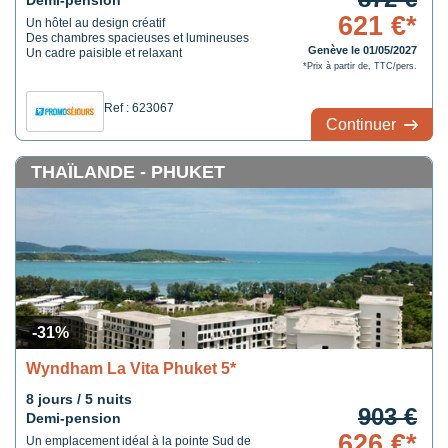
Demi-pension
621 €*
Un hôtel au design créatif
Des chambres spacieuses et lumineuses
Genève le 01/05/2027
Un cadre paisible et relaxant
*Prix à partir de, TTC/pers.
Ref : 623067
Continuer
THAÏLANDE - PHUKET
-31%
Wyndham La Vita Phuket 5*
8 jours / 5 nuits
903 €
Demi-pension
626 €*
Un emplacement idéal à la pointe Sud de