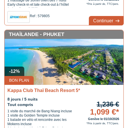
1 massage de 30min offert dès 7 nuits
Early check-in et late check-out à l’hôtel
*Prix à partir de, TTC/pers.
(selon disponibilité)
Ref : 579805
Continuer
THAÏLANDE - PHUKET
-12%
BON PLAN
Kappa Club Thaï Beach Resort 5*
8 jours / 5 nuits
1,236 €
Tout compris
1,099 €*
1 visite du marché de Bang Niang incluse
1 visite du Golden Temple incluse
Genève le 01/10/2026
1 balade en vélo et rencontre avec les
Mokens incluse
*Prix à partir de, TTC/pers.