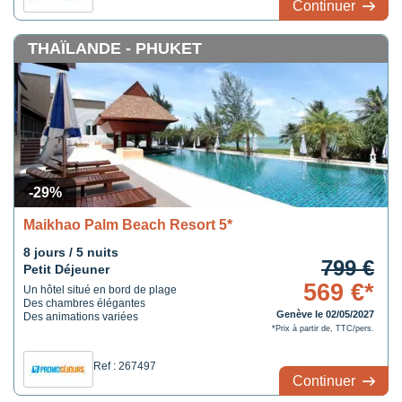
Continuer
THAÏLANDE - PHUKET
-29%
Maikhao Palm Beach Resort 5*
8 jours / 5 nuits
799 €
Petit Déjeuner
569 €*
Un hôtel situé en bord de plage
Des chambres élégantes
Genève le 02/05/2027
Des animations variées
*Prix à partir de, TTC/pers.
Ref : 267497
Continuer