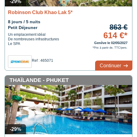
-29%
Robinson Club Khao Lak 5*
8 jours / 5 nuits
863 €
Petit Déjeuner
614 €*
Un emplacement idéal
De nombreuses infrastructures
Genève le 02/05/2027
Le SPA
*Prix à partir de, TTC/pers.
Ref : 465071
Continuer
THAÏLANDE - PHUKET
-29%