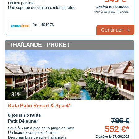
Un lieu paisible
Genève le 17/09/2026
Une superbe décoration contemporaine
*Prix à partir de, TTC/pers.
Ref : 491976
Continuer
THAÏLANDE - PHUKET
-31%
Kata Palm Resort & Spa 4*
8 jours / 5 nuits
796 €
Petit Déjeuner
552 €*
Situé à 5 mn à pied de la plage de Kata
Un luxueux complexe familial
Genève le 17/09/2026
Des chambres de style thaïlandais