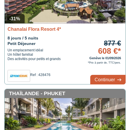
-31%
Chanalai Flora Resort 4*
8 jours / 5 nuits
877 €
Petit Déjeuner
608 €*
Un emplacement idéal
Un hôtel familial
Genève le 01/09/2026
Des activités pour petits et grands
*Prix à partir de, TTC/pers.
Ref : 428476
Continuer
THAÏLANDE - PHUKET