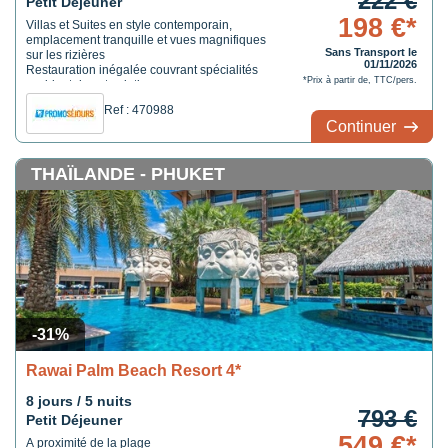
222 €
Petit Déjeuner
198 €*
Villas et Suites en style contemporain,
emplacement tranquille et vues magnifiques
Sans Transport le
sur les rizières
01/11/2026
Restauration inégalée couvrant spécialités
*Prix à partir de, TTC/pers.
occidentales et asiatiques
Calme et détente à l'OmTara Spa : le
Ref : 470988
premier centre de bien-être CLARINS
Continuer
d'Indonésie
THAÏLANDE - PHUKET
-31%
Rawai Palm Beach Resort 4*
8 jours / 5 nuits
793 €
Petit Déjeuner
549 €*
A proximité de la plage