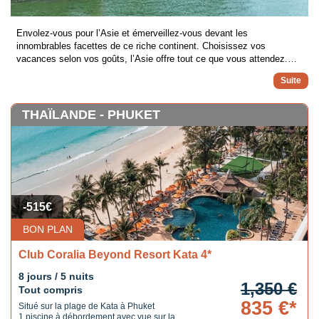
Envolez-vous pour l’Asie et émerveillez-vous devant les
innombrables facettes de ce riche continent. Choisissez vos
vacances selon vos goûts, l’Asie offre tout ce que vous attendez.
Que ce soit en séjour balnéaire sur les plages de Thaïlande et Bali
ou en circuit découverte au Sri Lanka, Vietnam ou en Inde, trouvez le
voyage qui vous correspond ! L’Asie dispose d’un important
patrimoine culturel et naturel au travers de ses pays plus diversifiés
THAÏLANDE - PHUKET
les uns que les autres : rizières en terrasse, temples bouddhiques,
plages de sable immaculé, chaînes de montagnes, populations
locales aux coutumes ancestrales… En bref, le dépaysement y est
certain !
Optez pour un voyage authentique sur le signe de la découverte à
travers des circuits et combinés circuits ou misez sur le confort
d’une large gamme d’hôtels sélectionnés rien que pour vous !
-515€
BON PLAN
Club Coralia Beyond Resort Kata 4*
8 jours / 5 nuits
1,350 €
Tout compris
835 €*
Situé sur la plage de Kata à Phuket
1 piscine à débordement avec vue sur la