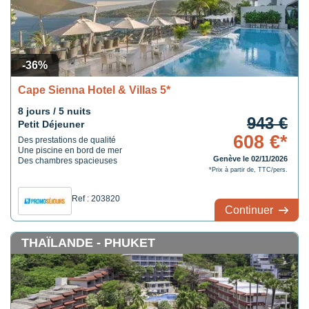
-36%
Cape Sienna Hotel & Villas 5*
8 jours / 5 nuits
943 €
Petit Déjeuner
608 €*
Des prestations de qualité
Une piscine en bord de mer
Genève le 02/11/2026
Des chambres spacieuses
*Prix à partir de, TTC/pers.
Ref : 203820
Continuer
THAÏLANDE - PHUKET