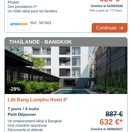
Phuket
Genève le 01/09/2026
Des prestations 5*
Un hôtel idéal pour les familles
*Prix à partir de, TTC/pers.
Ref : 567663
Continuer
THAÏLANDE - BANGKOK
-29%
Lilit Bang Lumphu Hotel 4*
7 jours / 4 nuits
887 €
Petit Déjeuner
632 €*
Un emplacement idéal à Bangkok
Une chambre spacieuse
Genève le 06/06/2027
Découverte et détente