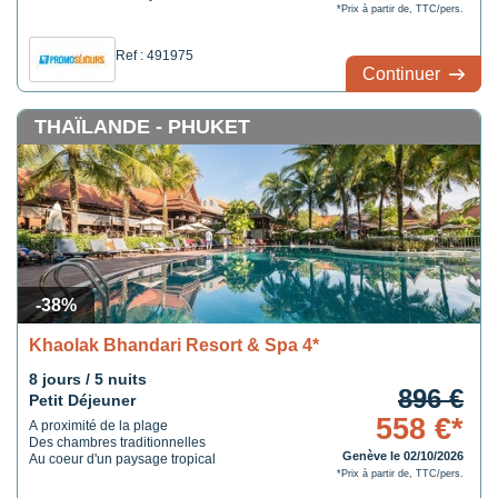
*Prix à partir de, TTC/pers.
Ref : 491975
Continuer
THAÏLANDE - PHUKET
-38%
Khaolak Bhandari Resort & Spa 4*
8 jours / 5 nuits
896 €
Petit Déjeuner
558 €*
A proximité de la plage
Des chambres traditionnelles
Genève le 02/10/2026
Au coeur d'un paysage tropical
*Prix à partir de, TTC/pers.