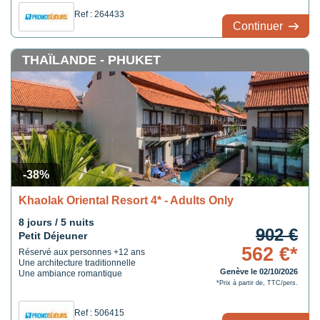
Ref : 264433
Continuer
THAÏLANDE - PHUKET
-38%
Khaolak Oriental Resort 4* - Adults Only
8 jours / 5 nuits
902 €
Petit Déjeuner
562 €*
Réservé aux personnes +12 ans
Une architecture traditionnelle
Genève le 02/10/2026
Une ambiance romantique
*Prix à partir de, TTC/pers.
Ref : 506415