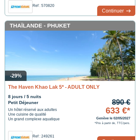
Ref : 570820
Continuer
THAÏLANDE - PHUKET
-29%
The Haven Khao Lak 5* - ADULT ONLY
8 jours / 5 nuits
890 €
Petit Déjeuner
633 €*
Un hôtel réservé aux adultes
Une cuisine de qualité
Genève le 02/05/2027
Un grand complexe aquatique
*Prix à partir de, TTC/pers.
Ref : 249261