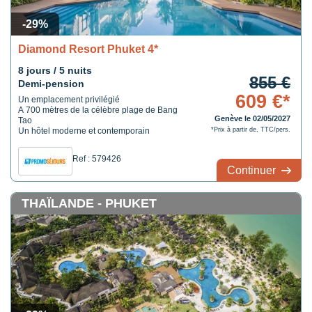
-29%
Diamond Resort Phuket 4*
8 jours / 5 nuits
855 €
Demi-pension
609 €*
Un emplacement privilégié
A 700 mètres de la célèbre plage de Bang
Genève le 02/05/2027
Tao
Un hôtel moderne et contemporain
*Prix à partir de, TTC/pers.
Ref : 579426
Continuer
THAÏLANDE - PHUKET