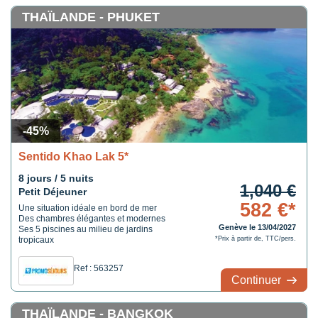
THAÏLANDE - PHUKET
-45%
Sentido Khao Lak 5*
8 jours / 5 nuits
1,040 €
Petit Déjeuner
582 €*
Une situation idéale en bord de mer
Des chambres élégantes et modernes
Genève le 13/04/2027
Ses 5 piscines au milieu de jardins
tropicaux
*Prix à partir de, TTC/pers.
Ref : 563257
Continuer
THAÏLANDE - BANGKOK