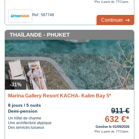
*Prix à partir de, TTC/pers.
Ref : 567748
Continuer
THAÏLANDE - PHUKET
-31%
Marina Gallery Resort KACHA- Kalim Bay 5*
8 jours / 5 nuits
911 €
Demi-pension
632 €*
Un hôtel de charme
Une architecture atypique
Genève le 01/09/2026
Des services luxueux
*Prix à partir de, TTC/pers.