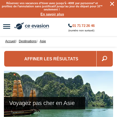
×
Réservez vos vacances d’hiver avec jusqu’à
-400€ par personne
* et
profitez de l’annulation sans justificatif jusqu’au jour du départ pour 1€**
seulement !
En savoir plus
01 71 72 26 46
(numéro non surtaxé)
Accueil
〉
destinations
〉
Asie
AFFINER LES RÉSULTATS
Voyagez pas cher en Asie