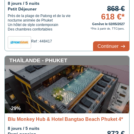
8 jours / 5 nuits
868 €
Petit Déjeuner
618 €*
Près de la plage de Patong et de la vie
nocturne animée de Phuket
Genève le 02/05/2027
Un hôtel de style contemporain
Des chambres confortables
*Prix à partir de, TTC/pers.
Ref : 448417
Continuer
THAÏLANDE - PHUKET
-29%
Blu Monkey Hub & Hotel Bangtao Beach Phuket 4*
8 jours / 5 nuits
872 €