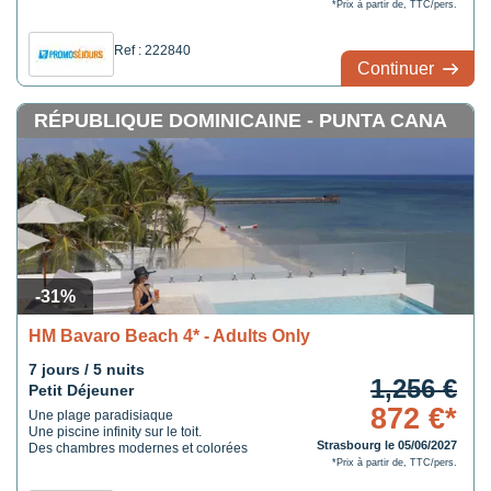
*Prix à partir de, TTC/pers.
Ref : 222840
Continuer
RÉPUBLIQUE DOMINICAINE - PUNTA CANA
-31%
HM Bavaro Beach 4* - Adults Only
7 jours / 5 nuits
1,256 €
Petit Déjeuner
872 €*
Une plage paradisiaque
Une piscine infinity sur le toit.
Strasbourg le 05/06/2027
Des chambres modernes et colorées
*Prix à partir de, TTC/pers.