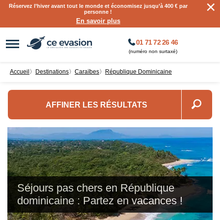
×
Réservez l’hiver avant tout le monde et économisez jusqu’à 400 € par
personne !
En savoir plus
01 71 72 26 46
(numéro non surtaxé)
Accueil
〉
destinations
〉
Caraïbes
〉
République Dominicaine
AFFINER LES RÉSULTATS
Séjours pas chers en République
dominicaine : Partez en vacances !