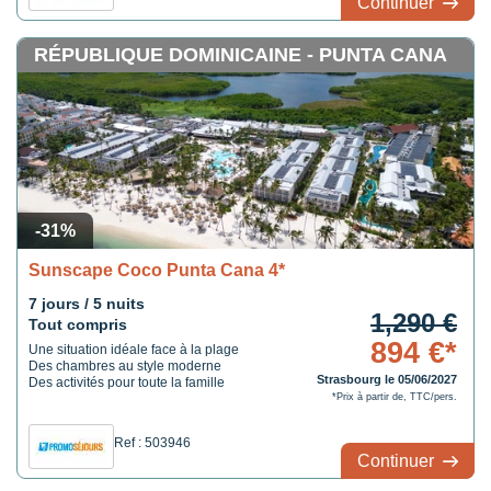
Continuer
RÉPUBLIQUE DOMINICAINE - PUNTA CANA
-31%
Sunscape Coco Punta Cana 4*
7 jours / 5 nuits
1,290 €
Tout compris
894 €*
Une situation idéale face à la plage
Des chambres au style moderne
Strasbourg le 05/06/2027
Des activités pour toute la famille
*Prix à partir de, TTC/pers.
Ref : 503946
Continuer