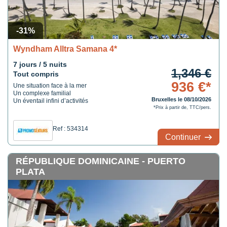
-31%
Wyndham Alltra Samana 4*
7 jours / 5 nuits
1,346 €
Tout compris
936 €*
Une situation face à la mer
Un complexe familial
Bruxelles le 08/10/2026
Un éventail infini d’activités
*Prix à partir de, TTC/pers.
Ref : 534314
Continuer
RÉPUBLIQUE DOMINICAINE - PUERTO
PLATA