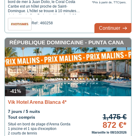
bord de mer à Juan Dolio, le Coral Costa
*Prix à partir de, TTC/pers.
Caribe est un hôtel proche de Saint-
Domingue. L'hôtel se trouve à 10 minutes
de la ville de San Pedro de Macorís , à 30
minutes de l'aéroport Las Américas , à 50
Ref : 460258
minutes de l'aéroport de La Romana et à 90
Continuer
minutes de l'aéroport de Punta Cana .
HOTEL EN ...
RÉPUBLIQUE DOMINICAINE - PUNTA CANA
-41%
Vik Hotel Arena Blanca 4*
7 jours / 5 nuits
1,475 €
Tout compris
872 €*
Situé en bord de plage d'Arena Gorda
1 piscine et 1 spa d'exception
Marseille le 08/10/2026
2 courts de tennis