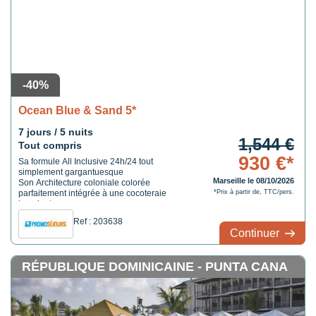
-40%
Ocean Blue & Sand 5*
7 jours / 5 nuits
1,544 €
Tout compris
930 €*
Sa formule All Inclusive 24h/24 tout
simplement gargantuesque
Marseille le 08/10/2026
Son Architecture coloniale colorée
parfaitement intégrée à une cocoteraie
*Prix à partir de, TTC/pers.
luxuriante
Un large choix d’activités pour toute la
Ref : 203638
famille
Continuer
RÉPUBLIQUE DOMINICAINE - PUNTA CANA