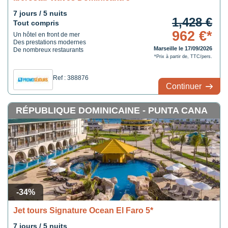
7 jours / 5 nuits
1,428 €
Tout compris
962 €*
Un hôtel en front de mer
Des prestations modernes
Marseille le 17/09/2026
De nombreux restaurants
*Prix à partir de, TTC/pers.
Ref : 388876
Continuer
RÉPUBLIQUE DOMINICAINE - PUNTA CANA
-34%
Jet tours Signature Ocean El Faro 5*
7 jours / 5 nuits