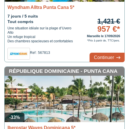
Wyndham Alltra Punta Cana 5*
7 jours / 5 nuits
1,421 €
Tout compris
957 €*
Une situation idéale sur la plage d’Uvero
Alto
Marseille le 17/09/2026
Un refuge tropical
Des chambres spacieuses et confortables
*Prix à partir de, TTC/pers.
Ref : 567813
Continuer
RÉPUBLIQUE DOMINICAINE - PUNTA CANA
-33%
Iberostar Waves Dominicana 5*