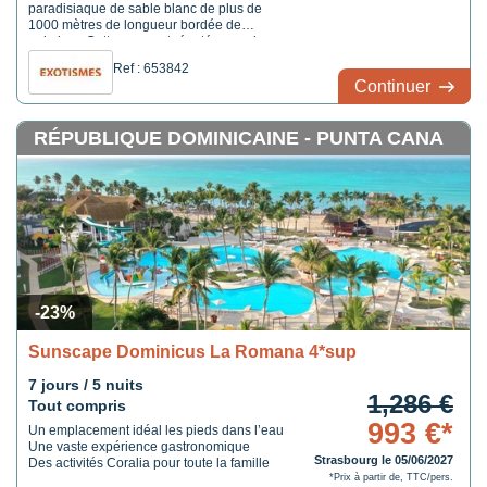
paradisiaque de sable blanc de plus de
1000 mètres de longueur bordée de
palmiers. Cette zone est réputée pour la
petite localité d'Altos de Chavón, une
Ref : 653842
réplique d'un village méditerranéen du XVIe
Continuer
siècle. L'hôtel Bahia Principe Explore La
Romana a été totalement rénové et se ...
RÉPUBLIQUE DOMINICAINE - PUNTA CANA
-23%
Sunscape Dominicus La Romana 4*sup
7 jours / 5 nuits
1,286 €
Tout compris
993 €*
Un emplacement idéal les pieds dans l’eau
Une vaste expérience gastronomique
Strasbourg le 05/06/2027
Des activités Coralia pour toute la famille
*Prix à partir de, TTC/pers.