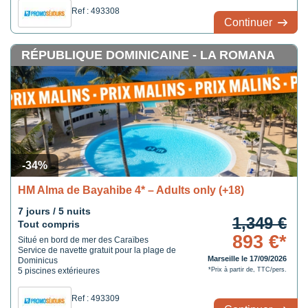
Ref : 493308
Continuer
RÉPUBLIQUE DOMINICAINE - LA ROMANA
-34%
HM Alma de Bayahibe 4* – Adults only (+18)
7 jours / 5 nuits
1,349 €
Tout compris
893 €*
Situé en bord de mer des Caraïbes
Service de navette gratuit pour la plage de
Marseille le 17/09/2026
Dominicus
5 piscines extérieures
*Prix à partir de, TTC/pers.
Ref : 493309