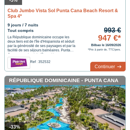
-5%
Club Jumbo Vista Sol Punta Cana Beach Resort &
Spa 4*
9 jours / 7 nuits
993 €
Tout compris
947 €*
La République dominicaine occupe les
deux tiers est de l'île d'Hispaniola et séduit
Bilbao le 16/09/2026
par la générosité de ses paysages et par la
facilité de ses séjours balnéaires. Punta
*Prix à partir de, TTC/pers.
Cana, au sud-est de l'île, est la zone
touristique la plus développée du pays,
Ref : 352532
avec une grande concentration de resorts le
Continuer
long de la plage de Bavàro. L'hôtel est ...
RÉPUBLIQUE DOMINICAINE - PUNTA CANA
-33%