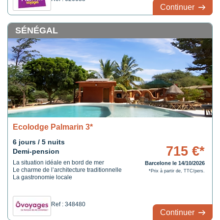
naturel. Dakar, la capitale, est un carrefour
Continuer
animé où la musique, la danse et la cuisine
se ...
SÉNÉGAL
Ecolodge Palmarin 3*
6 jours / 5 nuits
715 €*
Demi-pension
La situation idéale en bord de mer
Barcelone le 14/10/2026
Le charme de l’architecture traditionnelle
*Prix à partir de, TTC/pers.
La gastronomie locale
Ref : 348480
Continuer