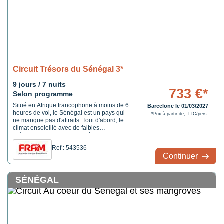
Circuit Trésors du Sénégal 3*
9 jours / 7 nuits
733 €*
Selon programme
Situé en Afrique francophone à moins de 6
Barcelone le 01/03/2027
heures de vol, le Sénégal est un pays qui
*Prix à partir de, TTC/pers.
ne manque pas d'attraits. Tout d'abord, le
climat ensoleillé avec de faibles
précipitations de novembre à mai. Le
Sénégal possède également plus de 700
Ref : 543536
km de côtes dont 530 km de plages. Enfin
Continuer
de nombreux parcs et réserves animaliers
classés au patrimoine mondial ...
SÉNÉGAL