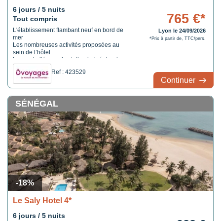
6 jours / 5 nuits
765 €*
Tout compris
L'établissement flambant neuf en bord de
Lyon le 24/09/2026
mer
*Prix à partir de, TTC/pers.
Les nombreuses activités proposées au
sein de l’hôtel
La proximité avec la station balnéaire de
Saly
Ref : 423529
Continuer
SÉNÉGAL
-18%
Le Saly Hotel 4*
6 jours / 5 nuits