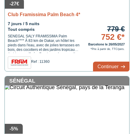
-27€
Club Framissima Palm Beach 4*
7 jours / 5 nuits
779 €
Tout compris
752 €*
SENEGAL SALY FRAMISSIMA Palm
Beach**** À 83 km de Dakar, un hôtel les
Barcelone le 26/05/2027
pieds dans l'eau, avec de jolies terrasses en
bois, des cocotiers et des jardins tropicaux.
*Prix à partir de, TTC/pers.
Ambiance raffinée. Remise en forme, golf,
animations et club enfants sont au
Ref : 11360
programme ou... farniente.
Continuer
SÉNÉGAL
-5%