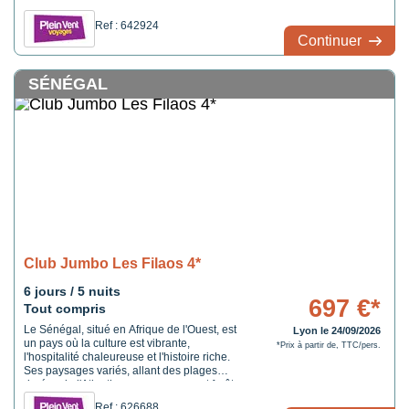
dépaysement. Laissez-vous séduire par
l'hospitalité de ses habitants et la douceur
Ref : 642924
de son climat. Partout où vous irez vous y
Continuer
serez accueillis selon la ...
SÉNÉGAL
Club Jumbo Les Filaos 4*
6 jours / 5 nuits
697 €*
Tout compris
Le Sénégal, situé en Afrique de l'Ouest, est
Lyon le 24/09/2026
un pays où la culture est vibrante,
*Prix à partir de, TTC/pers.
l'hospitalité chaleureuse et l'histoire riche.
Ses paysages variés, allant des plages
dorées de l'Atlantique aux savanes et forêts
du sud, offrent un véritable panorama
Ref : 626688