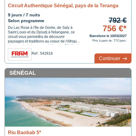
Circuit Authentique Sénégal, pays de la Teranga
9 jours / 7 nuits
792 €
Selon programme
756 €*
Du Lac Rose à l'Île de Gorée, de Saly à
Saint Louis et du Djoudj à Ndangane, ce
Barcelone le 10/03/2027
circuit vous permettra de découvrir
paysages et traditions au coeur de l'Afrique
*Prix à partir de, TTC/pers.
et au contact de sa population. Le Sénégal
vous offrira par sa diversité de paysages et
Ref : 542816
sa richesse culturelle un univers totalement
Continuer
dépaysant !
SÉNÉGAL
Riu Baobab 5*