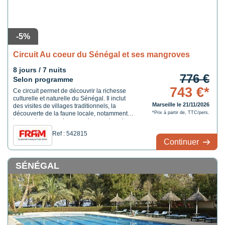
-5%
Circuit Au coeur du Sénégal et ses mangroves
8 jours / 7 nuits
776 €
Selon programme
743 €*
Ce circuit permet de découvrir la richesse
culturelle et naturelle du Sénégal. Il inclut
Marseille le 21/11/2026
des visites de villages traditionnels, la
découverte de la faune locale, notamment à
*Prix à partir de, TTC/pers.
travers des excursions en pirogue dans le
Saloum, un sanctuaire pour de nombreux
Ref : 542815
oiseaux migrateurs. Vous aurez l'occasion
Continuer
d'explorer des zones comme la lagune de la
Somone, ...
SÉNÉGAL