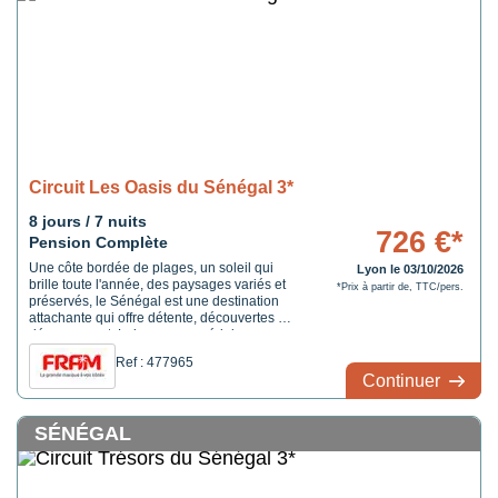
Circuit Les Oasis du Sénégal 3*
8 jours / 7 nuits
726 €*
Pension Complète
Une côte bordée de plages, un soleil qui
Lyon le 03/10/2026
brille toute l'année, des paysages variés et
*Prix à partir de, TTC/pers.
préservés, le Sénégal est une destination
attachante qui offre détente, découvertes et
dépaysement. Laissez-vous séduire par
l'hospitalité de ses habitants et la douceur
Ref : 477965
de son climat. Partout où vous irez vous y
Continuer
serez accueillis selon la ...
SÉNÉGAL