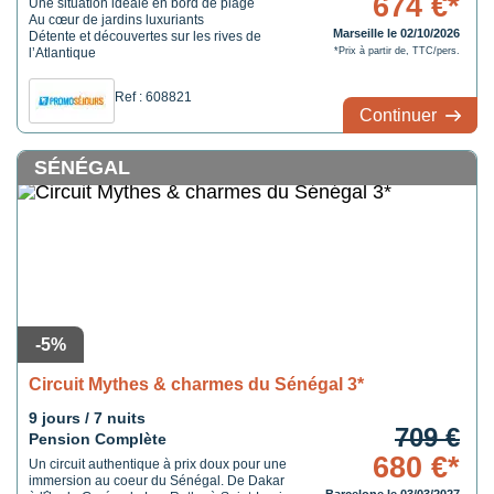
674 €*
Une situation idéale en bord de plage
Au cœur de jardins luxuriants
Marseille le 02/10/2026
Détente et découvertes sur les rives de
l’Atlantique
*Prix à partir de, TTC/pers.
Ref : 608821
Continuer
SÉNÉGAL
-5%
Circuit Mythes & charmes du Sénégal 3*
9 jours / 7 nuits
709 €
Pension Complète
680 €*
Un circuit authentique à prix doux pour une
immersion au coeur du Sénégal. De Dakar