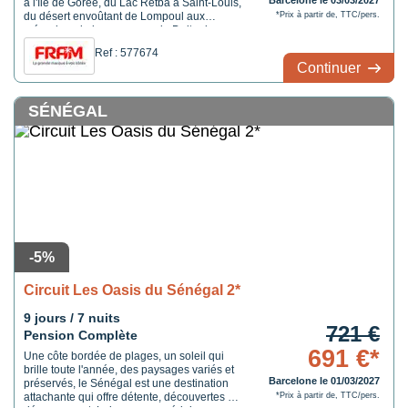
Barcelone le 03/03/2027
à l'île de Gorée, du Lac Retba à Saint-Louis,
du désert envoûtant de Lompoul aux
*Prix à partir de, TTC/pers.
méandres de la mangrove du Delta du
Saloum, cet itinéraire équilibré vous mène à
Ref : 577674
la découverte des sites incontournables du
Continuer
Sénégal. Ce voyage vous plonge dans une
atmosphère ...
SÉNÉGAL
-5%
Circuit Les Oasis du Sénégal 2*
9 jours / 7 nuits
721 €
Pension Complète
691 €*
Une côte bordée de plages, un soleil qui
brille toute l'année, des paysages variés et
Barcelone le 01/03/2027
préservés, le Sénégal est une destination
attachante qui offre détente, découvertes et
*Prix à partir de, TTC/pers.