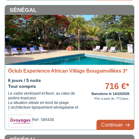
SÉNÉGAL
Ôclub Experience African Village Bougainvillées 3*
6 jours / 5 nuits
716 €*
Tout compris
Le cadre verdoyant et fleuri, au cœur de
Barcelone le 14/10/2026
jardins tropicaux
*Prix à partir de, TTC/pers.
La situation idéale en bord de plage
L’architecture typiquement sénégalaise et
l’ambiance chaleureuse
Ref : 585430
Continuer