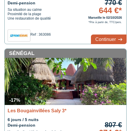
770 €
Demi-pension
644 €*
Sa situation au calme
Proximité de la plage
Marseille le 02/10/2026
Une restauration de qualité
*Prix à partir de, TTC/pers.
Ref : 363086
Continuer
SÉNÉGAL
-17%
Les Bougainvillées Saly 3*
6 jours / 5 nuits
807 €
Demi-pension