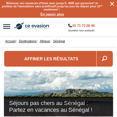
×
Réservez vos vacances d’hiver avec jusqu’à
-400€ par personne
* et
profitez de l’annulation sans justificatif jusqu’au jour du départ pour 1€**
seulement !
En savoir plus
01 71 72 26 46
(numéro non surtaxé)
Accueil
〉
destinations
〉
Afrique
〉
Sénégal
AFFINER LES RÉSULTATS
Séjours pas chers au Sénégal :
Partez en vacances au Sénégal !