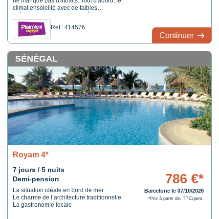
ne manque pas d'attraits. Tout d'abord, le
climat ensoleillé avec de faibles
précipitations de Novembre à Mai. Le
Sénégal possède également plus de 700km
Ref : 414576
de côtes dont 530km de plages. Enfin de
Continuer
nombreux parcs et réserves animaliers
classés au patrimoine mondial de ...
SÉNÉGAL
Royam 4*
7 jours / 5 nuits
786 €*
Demi-pension
La situation idéale en bord de mer
Barcelone le 07/10/2026
Le charme de l’architecture traditionnelle
*Prix à partir de, TTC/pers.
La gastronomie locale