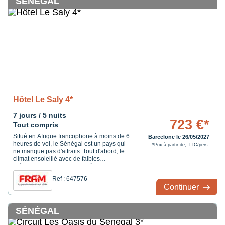
SÉNÉGAL
Hôtel Le Saly 4*
7 jours / 5 nuits
723 €*
Tout compris
Situé en Afrique francophone à moins de 6
Barcelone le 26/05/2027
heures de vol, le Sénégal est un pays qui
*Prix à partir de, TTC/pers.
ne manque pas d'attraits. Tout d'abord, le
climat ensoleillé avec de faibles
précipitations de Novembre à Mai. Le
Sénégal possède également plus de 700km
Ref : 647576
de côtes dont 530km de plages. Enfin de
Continuer
nombreux parcs et réserves animaliers
classés au patrimoine mondial de ...
SÉNÉGAL