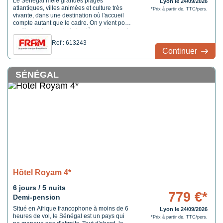
Le Sénégal mêle grandes plages
Lyon le 24/09/2026
atlantiques, villes animées et culture très
*Prix à partir de, TTC/pers.
vivante, dans une destination où l'accueil
compte autant que le cadre. On y vient pour
profiter de la mer, de la lumière, mais aussi
d'un pays qui garde une vraie personnalité.
Ref : 613243
Situé à Pointe Sarène, sur la Petite Côte,
Continuer
dans la région de Thiès, l'hôtel est à ...
SÉNÉGAL
Hôtel Royam 4*
6 jours / 5 nuits
779 €*
Demi-pension
Situé en Afrique francophone à moins de 6
Lyon le 24/09/2026
heures de vol, le Sénégal est un pays qui
*Prix à partir de, TTC/pers.