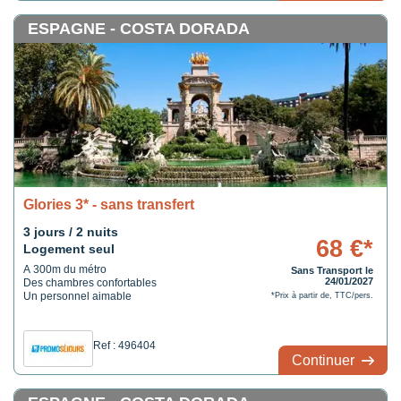
ESPAGNE - COSTA DORADA
Glories 3* - sans transfert
3 jours / 2 nuits
68 €*
Logement seul
A 300m du métro
Sans Transport le
24/01/2027
Des chambres confortables
Un personnel aimable
*Prix à partir de, TTC/pers.
Ref : 496404
Continuer