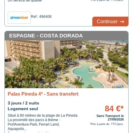
Un service de qualité
*Prix à partir de, TTC/pers.
Ref : 496406
Continuer
ESPAGNE - COSTA DORADA
Palas Pineda 4* - Sans transfert
3 jours / 2 nuits
84 €*
Logement seul
Situé à 80 mètres de la plage de La Pineda
Sans Transport le
27/09/2026
La proximité des parcs à thème :
PortAventura Park, Ferrari Land,
*Prix à partir de, TTC/pers.
Aquapolis...