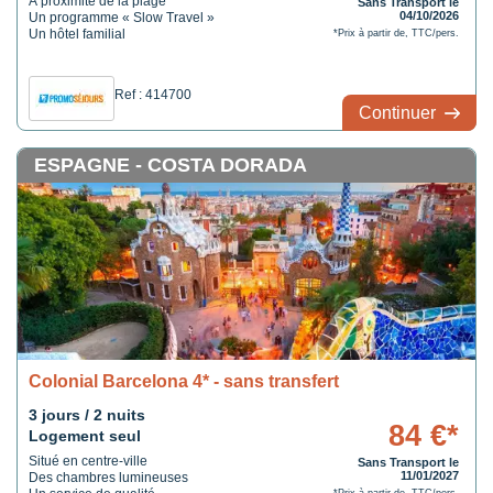
A proximité de la plage
Sans Transport le
04/10/2026
Un programme « Slow Travel »
Un hôtel familial
*Prix à partir de, TTC/pers.
Ref : 414700
Continuer
ESPAGNE - COSTA DORADA
Colonial Barcelona 4* - sans transfert
3 jours / 2 nuits
84 €*
Logement seul
Situé en centre-ville
Sans Transport le
11/01/2027
Des chambres lumineuses