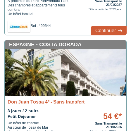
A proximité du Parc PortAventura Park
Sans Transport le
21/01/2027
Des chambres et appartements tous
conforts
*Prix à partir de, TTC/pers.
Un hôtel familial
Ref : 499544
Continuer
ESPAGNE - COSTA DORADA
Don Juan Tossa 4* - Sans transfert
3 jours / 2 nuits
54 €*
Petit Déjeuner
Un hôtel de charme
Sans Transport le
21/10/2026
Au cœur de Tossa de Mar