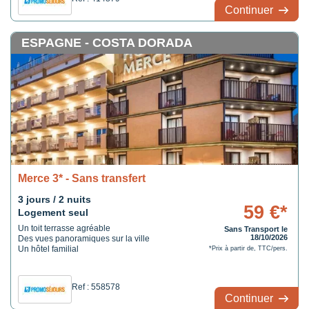
Continuer
ESPAGNE - COSTA DORADA
Merce 3* - Sans transfert
3 jours / 2 nuits
59 €*
Logement seul
Un toit terrasse agréable
Sans Transport le
18/10/2026
Des vues panoramiques sur la ville
Un hôtel familial
*Prix à partir de, TTC/pers.
Ref : 558578
Continuer