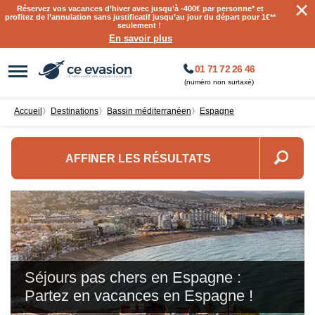
×
Réservez vos vacances d’hiver avec jusqu’à
-400€ par personne
* et
profitez de l’annulation sans justificatif jusqu’au jour du départ pour 1€**
seulement !
En savoir plus
01 71 72 26 46
(numéro non surtaxé)
Accueil
〉
destinations
〉
Bassin méditerranéen
〉
Espagne
AFFINER LES RÉSULTATS
Séjours pas chers en Espagne :
Partez en vacances en Espagne !