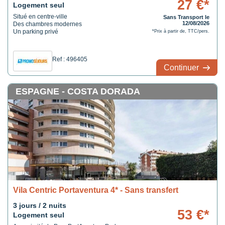
vous aurez ici l’impression d’avoir été transporté au Tibet !
27 €*
Logement seul
Situé en centre-ville
Sans Transport le
12/08/2026
Des chambres modernes
Un parking privé
*Prix à partir de, TTC/pers.
Ref : 496405
Continuer
ESPAGNE - COSTA DORADA
Vila Centric Portaventura 4* - Sans transfert
3 jours / 2 nuits
53 €*
Logement seul