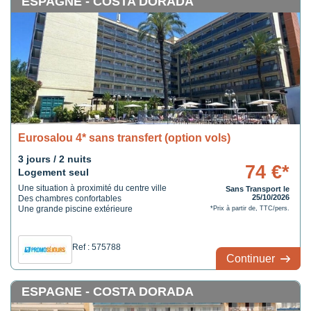
ESPAGNE - COSTA DORADA
Eurosalou 4* sans transfert (option vols)
3 jours / 2 nuits
74 €*
Logement seul
Une situation à proximité du centre ville
Sans Transport le
25/10/2026
Des chambres confortables
Une grande piscine extérieure
*Prix à partir de, TTC/pers.
Ref : 575788
Continuer
ESPAGNE - COSTA DORADA