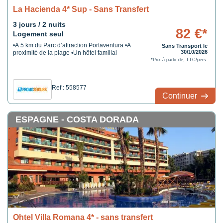
La Hacienda 4* Sup - Sans Transfert
3 jours / 2 nuits
82 €*
Logement seul
•A 5 km du Parc d’attraction Portaventura •A
Sans Transport le
30/10/2026
proximité de la plage •Un hôtel familial
*Prix à partir de, TTC/pers.
Ref : 558577
Continuer
ESPAGNE - COSTA DORADA
Ohtel Villa Romana 4* - sans transfert