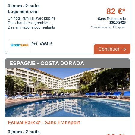
3 jours / 2 nuits
82 €*
Logement seul
Un hôtel familial avec piscine
Sans Transport le
13/10/2026
Des chambres agréables
Des animations pour enfants
*Prix à partir de, TTC/pers.
Ref : 496416
Continuer
ESPAGNE - COSTA DORADA
Estival Park 4* - Sans Transport
3 jours / 2 nuits