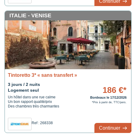
Continuer
ITALIE - VENISE
Tintoretto 3* « sans transfert »
3 jours / 2 nuits
186 €*
Logement seul
Un hôtel dans une rue calme
Bordeaux le 17/12/2026
Un bon rapport qualité/prix
*Prix à partir de, TTC/pers.
Des chambres très charmantes
Ref : 268338
Continuer