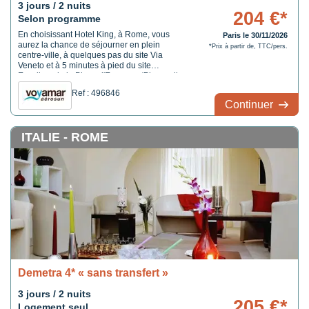
3 jours / 2 nuits
204 €*
Selon programme
En choisissant Hotel King, à Rome, vous
Paris le 30/11/2026
aurez la chance de séjourner en plein
*Prix à partir de, TTC/pers.
centre-ville, à quelques pas du site Via
Veneto et à 5 minutes à pied du site
Escaliers de la Place d'Espagne (Piazza di
Spagna). Cet hôtel se trouve à 0,4 km de
Ref : 496846
Place d'Espagne et à 0,6 km de Fontaine de
Continuer
Trevi.
ITALIE - ROME
Demetra 4* « sans transfert »
3 jours / 2 nuits
205 €*
Logement seul