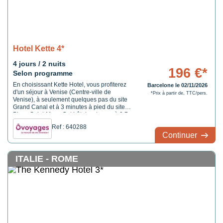
Hotel Kette 4*
4 jours / 2 nuits
196 €*
Selon programme
En choisissant Kette Hotel, vous profiterez
Barcelone le 02/11/2026
d'un séjour à Venise (Centre-ville de
*Prix à partir de, TTC/pers.
Venise), à seulement quelques pas du site
Grand Canal et à 3 minutes à pied du site
Place Saint-Marc. Cet hôtel se trouve à 0,7
km de Pont du Rialto et à 0,5 km de
Ref : 640288
Basilique Saint-Marc.
Continuer
ITALIE - ROME