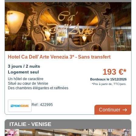
Hotel Ca Dell’ Arte Venezia 3* - Sans transfert
3 jours / 2 nuits
193 €*
Logement seul
Un hôtel de caractère
Bordeaux le 15/12/2026
Situé au cœur de Venise
*Prix à partir de, TTC/pers.
Des chambres élégantes et raffinées
Ref : 422995
Continuer
ITALIE - VENISE