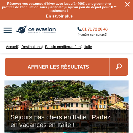
×
Réservez vos vacances d’hiver avec jusqu’à
-400€ par personne
* et
profitez de l’annulation sans justificatif jusqu’au jour du départ pour 1€**
seulement !
En savoir plus
01 71 72 26 46
(numéro non surtaxé)
Accueil
〉
destinations
〉
Bassin méditerranéen
〉
Italie
AFFINER LES RÉSULTATS
Séjours pas chers en Italie : Partez
en vacances en Italie !