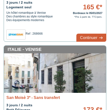
3 jours / 2 nuits
165 €*
Logement seul
Un hôtel romantique à Venise
Bordeaux le 05/01/2027
Des chambres au style romantique
*Prix à partir de, TTC/pers.
Des équipements modernes
Ref : 268666
Continuer
ITALIE - VENISE
San Moisè 3* - Sans transfert
3 jours / 2 nuits
173 €*
Petit Déjeuner