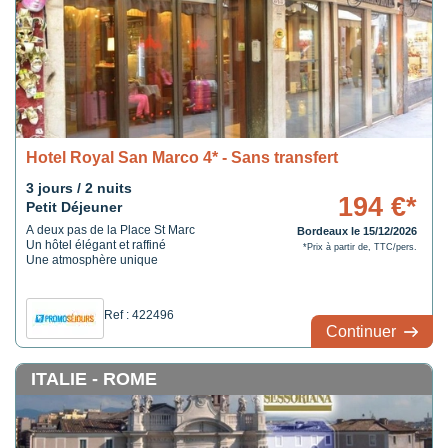
Hotel Royal San Marco 4* - Sans transfert
3 jours / 2 nuits
194 €*
Petit Déjeuner
A deux pas de la Place St Marc
Bordeaux le 15/12/2026
Un hôtel élégant et raffiné
*Prix à partir de, TTC/pers.
Une atmosphère unique
Ref : 422496
Continuer
ITALIE - ROME