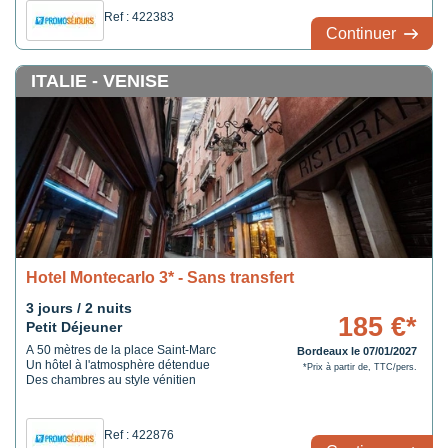
Ref : 422383
Continuer
ITALIE - VENISE
Hotel Montecarlo 3* - Sans transfert
3 jours / 2 nuits
185 €*
Petit Déjeuner
A 50 mètres de la place Saint-Marc
Bordeaux le 07/01/2027
Un hôtel à l'atmosphère détendue
*Prix à partir de, TTC/pers.
Des chambres au style vénitien
Ref : 422876