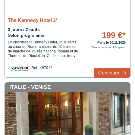
The Kennedy Hotel 3*
3 jours / 2 nuits
199 €*
Selon programme
En choisissant Kennedy Hotel, vous serez
Paris le 30/11/2026
au cœur de Rome, à moins de 10 minutes
*Prix à partir de, TTC/pers.
de marche de Musée national romain et de
Thermes de Dioclétien. Cet hôtel se trouve
à 1,8 km de Forum romain et à 2,1 km de
Colisée.
Ref : 497012
Continuer
ITALIE - VENISE