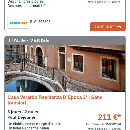
Des chambres propres
*Prix à partir de, TTC/pers.
Des prestations maîtrisées
Ref : 268803
Continuer
ITALIE - VENISE
Casa Verardo Residenza D’Epoca 3* - Sans
transfert
3 jours / 2 nuits
211 €*
Petit Déjeuner
Un établissement chargé d’histoire
Bordeaux le 15/12/2026
Un hôtel au charme italien
*Prix à partir de, TTC/pers.