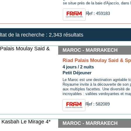
se situe près de la baie d'Ajaccio, dans 
au coeur d'un environnement naturel cla
L'hôtel est installé sur une colline en bor
Ref : 459183
tat de la recherche :
2,343 résultats
MAROC - MARRAKECH
Riad Palais Moulay Said & Sp
4 jours / 2 nuits
Petit Déjeuner
Le Maroc est une destination agréable to
Royaume invite à la découverte de son p
aux multiples facettes. Une diversité d
incroyables : vallées verdoyantes et ma
composent la région du Rif et la façade
tandis que la côte atlantique est marqué
Ref : 582089
succession de ...
MAROC - MARRAKECH