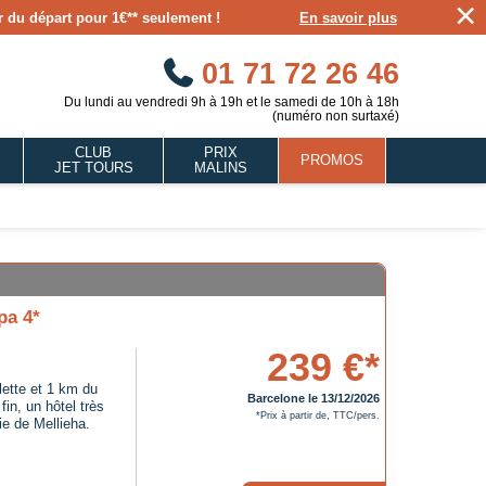
×
our du départ pour 1€** seulement !
En savoir plus
01 71 72 26 46
Du lundi au vendredi 9h à 19h et le samedi de 10h à 18h
(numéro non surtaxé)
CLUB
PRIX
PROMOS
JET TOURS
MALINS
pa 4*
239 €*
lette et 1 km du
Barcelone le 13/12/2026
fin, un hôtel très
*Prix à partir de, TTC/pers.
ie de Mellieha.