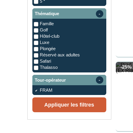
5 *
Thématique
Famille
Golf
Hôtel-club
Luxe
Plongée
Réservé aux adultes
Safari
-25%
Thalasso
Tour-opérateur
FRAM
Appliquer les filtres