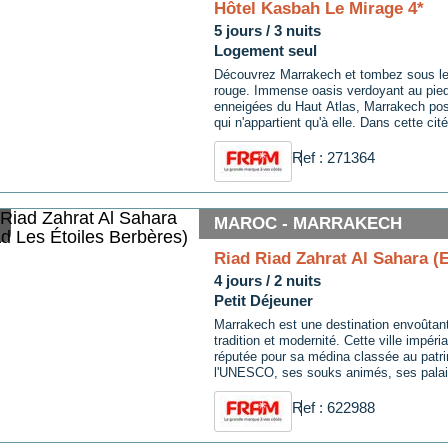
Hôtel Kasbah Le Mirage 4*
5 jours / 3 nuits
Logement seul
Découvrez Marrakech et tombez sous le 
rouge. Immense oasis verdoyant au pie
enneigées du Haut Atlas, Marrakech po
qui n'appartient qu'à elle. Dans cette cité
traditions ont su rester bien vivantes, t
architecture que dans le mode de vie de
Ref : 271364
Grâce à la ...
MAROC - MARRAKECH
Riad Riad Zahrat Al Sahara (
4 jours / 2 nuits
Petit Déjeuner
Marrakech est une destination envoûtan
tradition et modernité. Cette ville impér
réputée pour sa médina classée au patr
l'UNESCO, ses souks animés, ses pala
ses jardins luxuriants. Les visiteurs peu
dans les ruelles étroites de la médina, d
Ref : 622988
trésors artisanaux ...