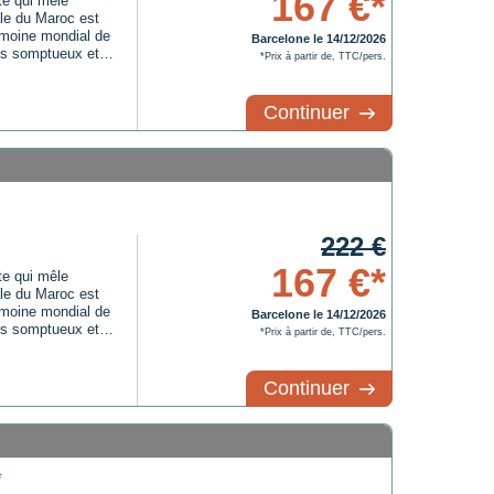
167 €*
te qui mêle
iale du Maroc est
imoine mondial de
Barcelone le 14/12/2026
is somptueux et
*Prix à partir de, TTC/pers.
vent se perdre
écouvrir des
Continuer
222 €
167 €*
te qui mêle
iale du Maroc est
imoine mondial de
Barcelone le 14/12/2026
is somptueux et
*Prix à partir de, TTC/pers.
vent se perdre
écouvrir des
Continuer
*