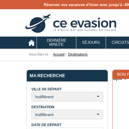
Réservez vos vacances d’hiver avec jusqu’à
-40
DERNIÈRE
SÉJOURS
CIRCUIT
MINUTE
Vous êtes ici :
Accueil
〉
destinations
BON 
MA RECHERCHE
VILLE DE DÉPART
Indifférent
DESTINATION
Indifférent
DATE DE DÉPART