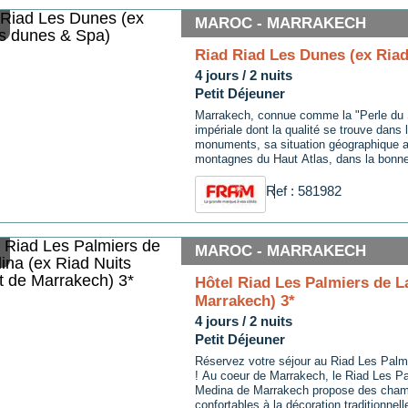
MAROC - MARRAKECH
Riad Riad Les Dunes (ex Riad
4 jours / 2 nuits
Petit Déjeuner
Marrakech, connue comme la "Perle du S
impériale dont la qualité se trouve dans
monuments, sa situation géographique a
montagnes du Haut Atlas, dans la bonn
dans l'excitation de la médina et de la r
souks. Classé ville historique sur la list
Ref : 581982
mondial, ...
MAROC - MARRAKECH
Hôtel Riad Les Palmiers de L
Marrakech) 3*
4 jours / 2 nuits
Petit Déjeuner
Réservez votre séjour au Riad Les Palm
! Au coeur de Marrakech, le Riad Les P
Medina de Marrakech propose des cham
confortables à la décoration traditionnell