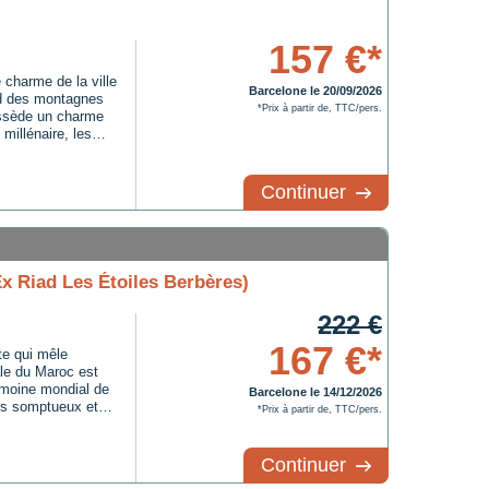
157 €*
charme de la ville
Barcelone le 20/09/2026
d des montagnes
*Prix à partir de, TTC/pers.
ssède un charme
 millénaire, les
ant dans son
 ses habitants.
Continuer
Ex Riad Les Étoiles Berbères)
222 €
167 €*
te qui mêle
iale du Maroc est
imoine mondial de
Barcelone le 14/12/2026
is somptueux et
*Prix à partir de, TTC/pers.
vent se perdre
écouvrir des
Continuer