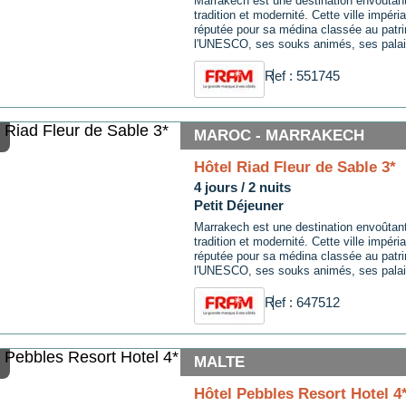
Marrakech est une destination envoûtan
tradition et modernité. Cette ville impér
réputée pour sa médina classée au patr
l'UNESCO, ses souks animés, ses pala
ses jardins luxuriants. Les visiteurs peu
dans les ruelles étroites de la médina, d
Ref : 551745
trésors artisanaux ...
MAROC - MARRAKECH
Hôtel Riad Fleur de Sable 3*
4 jours / 2 nuits
Petit Déjeuner
Marrakech est une destination envoûtan
tradition et modernité. Cette ville impér
réputée pour sa médina classée au patr
l'UNESCO, ses souks animés, ses pala
ses jardins luxuriants. Les visiteurs peu
dans les ruelles étroites de la médina, d
Ref : 647512
trésors artisanaux ...
MALTE
Hôtel Pebbles Resort Hotel 4