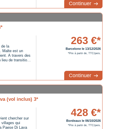
Continuer
4*
263 €*
 de la
Barcelone le 13/12/2026
e. Malte est un
*Prix à partir de, TTC/pers.
ient. A travers des
 lieu de transition
s. Le mariage et
ditions font de cet
Continuer
a (vol inclus) 3*
428 €*
vient chercher sur
Bordeaux le 06/10/2026
s villages qui
*Prix à partir de, TTC/pers.
ma Paese Di Lava