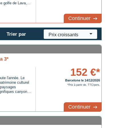
le golfe de Lava,
ssé Natura 2000.
d de ...
Continuer
Trier par
Prix croissants
a 3*
152 €*
ute l'année. Le
Barcelone le 14/12/2026
atrimoine culturel
*Prix à partir de, TTC/pers.
e paysages
gnifiques canyons
 méditerranéenne,
e par une
Continuer