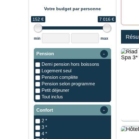
Votre budget par personne
152 €
7 016 €
Résul
min
max
Pension
demi pension hors boissons
logement seul
pension complète
pension selon programme
petit déjeuner
tout inclus
Confort
2 *
3 *
4 *