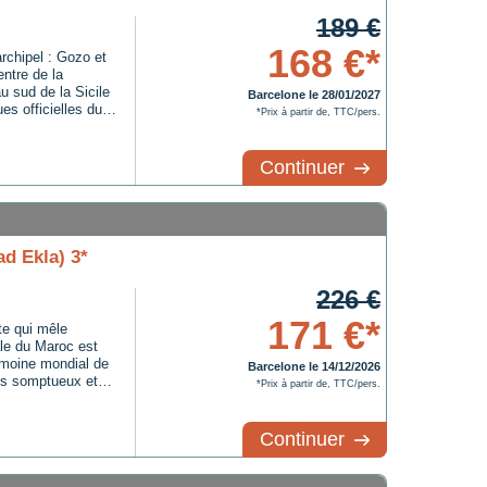
189 €
168 €*
archipel : Gozo et
ntre de la
u sud de la Sicile
Barcelone le 28/01/2027
es officielles du
*Prix à partir de, TTC/pers.
st la plus grande
dministratif. Gozo
Continuer
ad Ekla) 3*
226 €
171 €*
te qui mêle
iale du Maroc est
imoine mondial de
Barcelone le 14/12/2026
is somptueux et
*Prix à partir de, TTC/pers.
vent se perdre
écouvrir des
Continuer