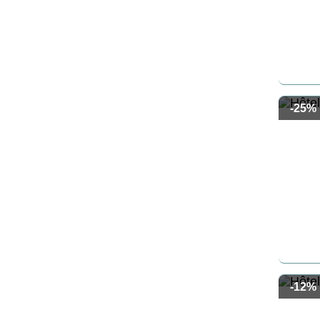
-25%
-12%