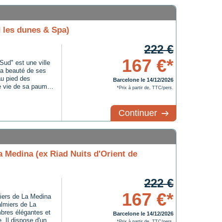
 les dunes & Spa)
222 €
167 €*
ud" est une ville
 la beauté de ses
u pied des
Barcelone le 14/12/2026
e vie de sa paume,
*Prix à partir de, TTC/pers.
ichesse de ses
e du patrimoine
Continuer
a Medina (ex Riad Nuits d'Orient de
222 €
167 €*
iers de La Medina
almiers de La
bres élégantes et
Barcelone le 14/12/2026
e. Il dispose d'une
*Prix à partir de, TTC/pers.