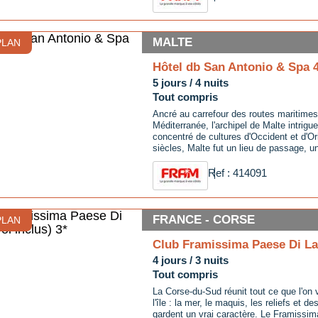
MALTE
PLAN
Hôtel db San Antonio & Spa 
5 jours / 4 nuits
Tout compris
Ancré au carrefour des routes maritimes
Méditerranée, l'archipel de Malte intrigu
concentré de cultures d'Occident et d'Or
siècles, Malte fut un lieu de passage, un
entre deux continents, deux civilisation
l'héritage de ces influences et de ces tra
Ref : 414091
...
FRANCE - CORSE
PLAN
Club Framissima Paese Di Lav
4 jours / 3 nuits
Tout compris
La Corse-du-Sud réunit tout ce que l'on 
l'île : la mer, le maquis, les reliefs et de
gardent un vrai caractère. Le Framissi