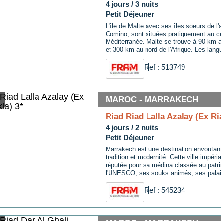
4 jours / 3 nuits
Petit Déjeuner
L'île de Malte avec ses îles soeurs de l'
Comino, sont situées pratiquement au ce
Méditerranée. Malte se trouve à 90 km a
et 300 km au nord de l'Afrique. Les langu
pays sont le maltais et l'anglais. Malte e
île et le centre culturel, commercial et a
Ref : 513749
...
MAROC - MARRAKECH
Riad Riad Lalla Azalay (Ex Ri
4 jours / 2 nuits
Petit Déjeuner
Marrakech est une destination envoûtan
tradition et modernité. Cette ville impér
réputée pour sa médina classée au patr
l'UNESCO, ses souks animés, ses pala
ses jardins luxuriants. Les visiteurs peu
dans les ruelles étroites de la médina, d
Ref : 545234
trésors artisanaux ...