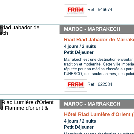
piscine dans le patio ainsi que d'un rest
cuisine locale. Aussi, le Riad possède un
Ref : 546674
MAROC - MARRAKECH
Riad Riad Jabador de Marrak
4 jours / 2 nuits
Petit Déjeuner
Marrakech est une destination envoûtan
tradition et modernité. Cette ville impér
réputée pour sa médina classée au patr
l'UNESCO, ses souks animés, ses pala
ses jardins luxuriants. Les visiteurs peu
dans les ruelles étroites de la médina, d
Ref : 622984
trésors artisanaux ...
MAROC - MARRAKECH
Hôtel Riad Lumière d'Orient 
4 jours / 2 nuits
Petit Déjeuner