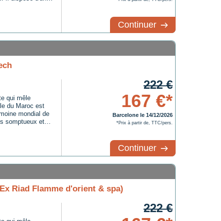
aurant offrant une
e ...
Continuer
ech
222 €
167 €*
te qui mêle
iale du Maroc est
imoine mondial de
Barcelone le 14/12/2026
is somptueux et
*Prix à partir de, TTC/pers.
vent se perdre
écouvrir des
Continuer
(Ex Riad Flamme d'orient & spa)
222 €