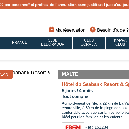
0€ par personne
* et profitez de l’annulation sans justificatif jusqu’au j
Ma réservation
Besoin d'aide ?
CLUB
CLUB
KAPPA
S
FRANCE
ELDORADOR
CORALIA
CLUB
MALTE
PLAN
Hôtel db Seabank Resort & S
5 jours / 4 nuits
Tout compris
Au nord-ouest de l'île, à 22 km de La Va
centre-ville, à 30 m de la plage de sable 
confortable avec vue sur la très belle ba
Idéal pour les familles et les enfants !
Ref : 151234