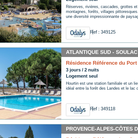
Réserves, rivières, cascades, grottes et 
montagnes, forêts, villages pittoresques.
une diversité impressionnante de paysa
Ref : 349125
ATLANTIQUE SUD - SOULAC
Résidence Référence du Port
3 jours / 2 nuits
Logement seul
Hourtin est une station familiale et un l
idéal entre la forêt des Landes et le lac 
Ref : 349118
PROVENCE-ALPES-CÔTES D'