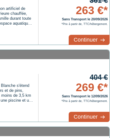
361 €
263 €*
n artificiel de
ieure chauffée,
mille durant toute
Sans Transport le 20/09/2026
 espace aquatique
*Prix à partir de, TTC/hébergement.
age.Les
e de jeux pour
e des services
Continuer
nexion WiFi (avec
 couple ou en
vos besoins
tre-ville offre ses
ce de dépôt de
sur place. Des
 plage d'avril à
404 €
dans la région.
269 €*
 Blanche s'étend
rs et de pins,
 à moins de 3,5 km
Sans Transport le 12/09/2026
 une piscine et une
*Prix à partir de, TTC/hébergement.
ouvrables selon la
 les amateurs de
nisent de
Continuer
le. Un club enfants
e varié et ludique.
anquez pas
ace, vous