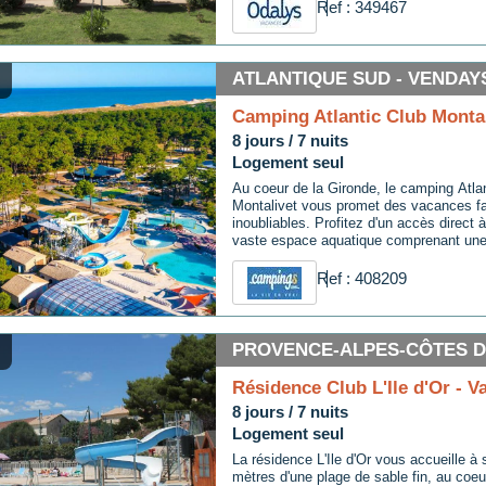
Ref : 349467
ATLANTIQUE SUD - VENDAY
Camping Atlantic Club Montal
8 jours / 7 nuits
Logement seul
Au coeur de la Gironde, le camping Atla
Montalivet vous promet des vacances fa
inoubliables. Profitez d'un accès direct à
vaste espace aquatique comprenant une 
chauffée avec pataugeoire, une piscine i
ainsi que des toboggans aquatiques.Des
Ref : 408209
variées sont proposées pour tous, avec 
cours de gym et événements dansants. 
adolescents disposent de clubs adaptés 
nombreux équipements sont disponibles :
PROVENCE-ALPES-CÔTES D
multisport, tennis, pétanque et tables d
agrémenter votre séjour, retrouvez une s
Résidence Club L'Ile d'Or - V
snack-bar, une crêperie-glacier et un res
8 jours / 7 nuits
Une connexion wifi payante couvre l'en
Une salle TV commune est accessible a
Logement seul
espace dédié.
La résidence L'Ile d'Or vous accueille à
mètres d'une plage de sable fin, au coeur 