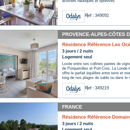
activités nautiques et sportives.
Ref : 349092
PROVENCE-ALPES-CÔTES D'
Résidence Référence Les Oc
3 jours / 2 nuits
Logement seul
Lovée entre ses collines parées de vigno
de Porquerolles et Port-Cros, La Londe
offre le parfait équilibre entre terre et me
long de nos plages de sable ou dans le 
Maures; déguster nos productions locale
partager des moments de détente dans 
Ref : 349219
naturel préservé et authentique, cultiver 
vivre...
FRANCE
Résidence Référence Domaine
3 jours / 2 nuits
Logement seul