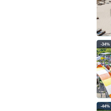
-34%
-44%