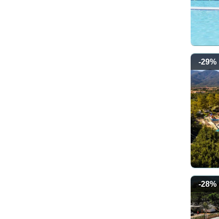
-29%
-28%