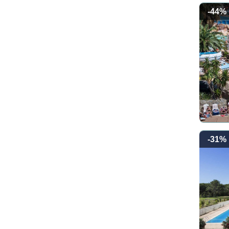
-44%
-31%