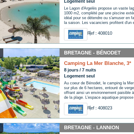
courses essentielles.
Logement seul
Le Lagon d'Argelès propose un vaste lago
1000 m2, complété par une piscine extér
idéal pour se détendre ou s'amuser en fa
la saison. Les vacanciers profitent d'un
moderne à proximité immédiate de la pl
installations du camping incluent une air
Ref : 408010
enfants, un terrain multisports, ainsi qu
pratiques comme une laverie et une con
une heure gratuite). Que vous soyez en
famille, tout est pensé pour répondre à 
BRETAGNE - BÉNODET
quotidiens.À moins de 500 mètres, le cen
premiers commerces, tandis qu'un servi
Camping La Mer Blanche, 3*
pain et de viennoiseries est disponible 
8 jours / 7 nuits
navettes gratuites relient le camping à la
septembre, facilitant vos déplacements 
Logement seul
Au coeur de Bénodet, le camping la Mer
sur plus de 6 hectares, entouré de verge
offrant ainsi un environnement paisible
de la plage. L'espace aquatique propose
pataugeoire couvertes et chauffées, déc
météo, ainsi que quatre toboggans pour
Ref : 408023
sensations.En été, des animateurs orga
nombreuses activités pour toute la famil
accueille les 5-12 ans avec un programm
Pour explorer le sud du Finistère, ne m
BRETAGNE - LANNION
l'archipel des Glénan tout proche.Sur pl