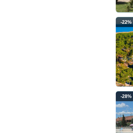
-22%
-28%