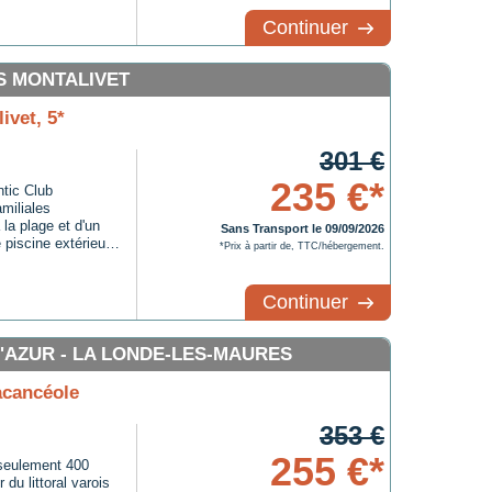
Continuer
S MONTALIVET
ivet, 5*
301 €
235 €*
ntic Club
miliales
 la plage et d'un
Sans Transport le 09/09/2026
piscine extérieure
*Prix à partir de, TTC/hébergement.
ntérieure chauffée
 animations
soirées à thème,
Continuer
Les enfants et
à leur âge, et de
 terrain
'AZUR - LA LONDE-LES-MAURES
e ping-pong.Pour
upérette, un
acancéole
taurant sur place.
semble du camping.
353 €
u bar et dans un
255 €*
 seulement 400
du littoral varois