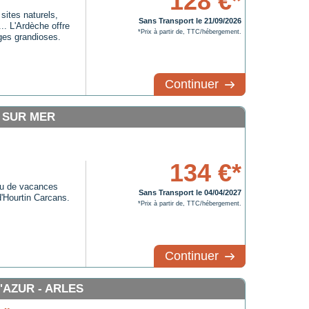
128 €*
sites naturels,
Sans Transport le 21/09/2026
.. L'Ardèche offre
*Prix à partir de, TTC/hébergement.
ges grandioses.
Continuer
 SUR MER
134 €*
ieu de vacances
Sans Transport le 04/04/2027
d'Hourtin Carcans.
*Prix à partir de, TTC/hébergement.
Continuer
AZUR - ARLES