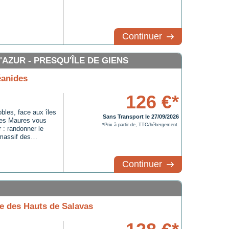
Continuer
AZUR - PRESQU'ÎLE DE GIENS
éanides
126 €*
bles, face aux îles
Sans Transport le 27/09/2026
 les Maures vous
*Prix à partir de, TTC/hébergement.
r : randonner le
massif des
s de qualité;
un environnement
le temps et l'art de
Continuer
 des Hauts de Salavas