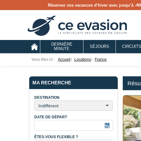
Réservez vos vacances d’hiver avec jusqu’à
-40
DERNIÈRE
SÉJOURS
CIRCUIT
MINUTE
Vous êtes ici :
Accueil
〉
locations
〉
France
MA RECHERCHE
Résul
DESTINATION
Indifférent
DATE DE DÉPART
ÊTES-VOUS FLEXIBLE ?