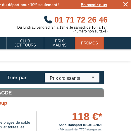
×
our du départ pour 1€** seulement !
En savoir plus
01 71 72 26 46
Du lundi au vendredi 9h à 19h et le samedi de 10h à 18h
(numéro non surtaxé)
CLUB
PRIX
PROMOS
JET TOURS
MALINS
Trier par
Prix croissants
'AGDE
oup
118 €*
de plages de sable
Sans Transport le 03/10/2026
x et toutes les
*Prix à partir de, TTC/hébergement.