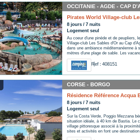
OCCITANIE - AGDE - CAP D
Pirates World Village-club Le
8 jours / 7 nuits
Logement seul
Au coeur d'une pinède et de peupliers, l
Village-club Les Sables d'Or au Cap d'
dans une ambiance méditerranéenne à 
mètres d'une plage de sable. Les vacanc
d'un accès gratuit au parc aquatique par
Pirates, avec ses toboggans, pataugeoir
Ref : 408151
vagues et simulateur de surf pour des 
garantis.En haute saison, l'animation bat
spectacles, cabarets, activités de jour e
club pour les 5-10 ans et club ados pour
CORSE - BORGO
assurent des souvenirs inoubliables à tou
place, vous trouverez restaurant, snack,
Résidence Référence Acqua B
laverie, salon de coiffure et wifi payant.
8 jours / 7 nuits
un séjour pratique et convivial au bord d
Logement seul
Sur la Costa Verde, Poggio Mezzana bén
situation idéale, à 40 km de Bastia. Le
village pittoresque associé à la proximi
sites et activités en font une destination
appréciée.