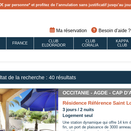
0€ par personne
* et profitez de l’annulation sans justificatif jusqu’au j
Ma réservation
Besoin d'aide ?
CLUB
CLUB
KAPPA
S
FRANCE
ELDORADOR
CORALIA
CLUB
tat de la recherche :
40 résultats
OCCITANIE - AGDE - CAP D
Résidence Référence Saint L
3 jours / 2 nuits
Logement seul
Une station dynamique qui offre 14 km 
fin, un port de plaisance de 3000 anneau