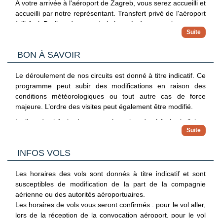
À votre arrivée à l'aéroport de Zagreb, vous serez accueilli et
accueilli par notre représentant. Transfert privé de l'aéroport
à l'hôtel. Profitez du reste de la journée à votre guise.
Passez la nuit à Zagreb.
Hotel ( Deluxe ): Central 3* (ou similaire)
BON À SAVOIR
Jour 2 - Zagreb
Le déroulement de nos circuits est donné à titre indicatif. Ce
Zagreb.
programme peut subir des modifications en raison des
conditions météorologiques ou tout autre cas de force
Après un délicieux petit déjeuner à l'hôtel, passez le reste de
majeure. L’ordre des visites peut également être modifié.
la journée à votre guise ou choisissez d'explorer la ville et les
environs par vous-même ou décidez de réserver nos options
La liste des hôtels n'est pas exhaustive, des hôtels similaires
supplémentaires suggérées (non incluses) :
peuvent être proposés
Visite de la ville de Zagreb :Nous vous emmènerons dans le
INFOS VOLS
centre-ville de Zagreb, du magnifique parc Zrinjevac au
théâtre national croate. Accompagné par notre guide
Hotel ( Deluxe ): Central 3* (ou similaire)
expérimenté, l'histoire de la capitale de la Croatie se
Les horaires des vols sont donnés à titre indicatif et sont
déroulera sous vos yeux. L'itinéraire fascinant comprend une
susceptibles de modification de la part de la compagnie
Jour 3 - Départ De Zagreb (25 Km — 40 Minutes)
visite de la place principale animée de la ville, connue sous
aérienne ou des autorités aéroportuaires.
Zagreb.
le nom de place Ban Jelačić, et du marché fermier voisin de
Les horaires de vols vous seront confirmés : pour le vol aller,
Dolac, qui regorge toujours de fleurs, de fruits, de légumes
lors de la réception de la convocation aéroport, pour le vol
Profitez de votre petit déjeuner et, à l'heure convenue,