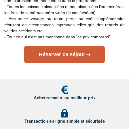
non expressément mentionnés dans le programme
respecter se trouvent sur le site du Service Public en
- Toutes les boissons alcoolisées et non alcoolisées l'eau minérale
Cliquant ici.
les frais de caméra/caméra vidéo (le cas échéant)
- Assurance voyage ou toute perte ou coût supplémentaire
Transit par la Grande Bretagne, les Etat-Unis et le Canada
:
résultant de circonstances imprévues telles que des retards de
des formalités spécifiques s'appliquent.
Nous vous invitons à
vol des accidents etc.
consulter les sites ci-dessous pour plus d’information :
- Tout ce qui n’est pas mentionné dans "ce prix comprend"
- Grande Bretagne : sur le site du gouvernement britannique
en
Réserver ce séjour
Cliquant ici.
- Etats Unis : sur le site du Service Public en
Cliquant ici.
- Canada : sur le site du gouvernement canadien en
Cliquant ici.
Achetez malin, au meilleur prix
Pour les passagers binationaux ou de nationalité étrangère
:
il est préférable de vous rapprocher du consulat ou de
l’ambassade du pays de destination et de transit.
Transaction en ligne simple et sécurisée
Important
:
Les formalités administratives et sanitaires étant