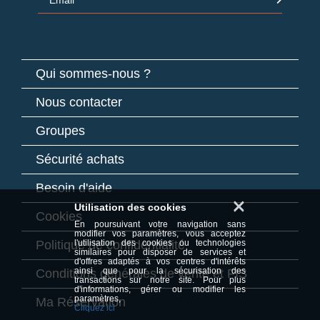
Qui sommes-nous ?
Nous contacter
Groupes
Sécurité achats
Besoin d'aide
×
Utilisation des cookies
Cookies
En poursuivant votre navigation sans
modifier vos paramètres, vous acceptez
Politique de confidentialité
l'utilisation des cookies ou technologies
similaires pour disposer de services et
d'offres adaptés à vos centres d'intérêts
ainsi que pour la sécurisation des
Conditions générales de vente et FIS
transactions sur notre site. Pour plus
d'informations, gérer ou modifier les
paramètres,
Ma Réservation
Cliquez ici