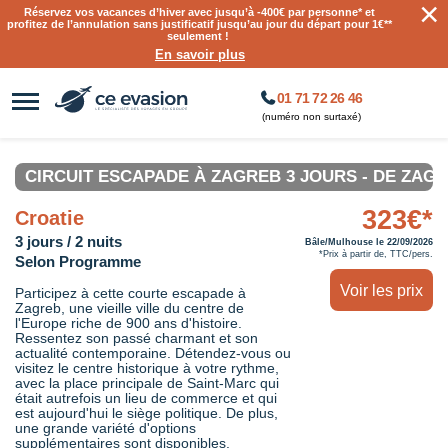
×
Réservez vos vacances d’hiver avec jusqu’à
-400€ par personne
* et
profitez de l’annulation sans justificatif jusqu’au jour du départ pour 1€**
seulement !
En savoir plus
01 71 72 26 46
(numéro non surtaxé)
CIRCUIT ESCAPADE À ZAGREB 3 JOURS - DE ZAGR
323€*
Croatie
3 jours / 2 nuits
Bâle/Mulhouse le 22/09/2026
*Prix à partir de, TTC/pers.
Selon Programme
Voir les prix
Participez à cette courte escapade à
Zagreb, une vieille ville du centre de
l'Europe riche de 900 ans d'histoire.
Ressentez son passé charmant et son
actualité contemporaine. Détendez-vous ou
visitez le centre historique à votre rythme,
avec la place principale de Saint-Marc qui
était autrefois un lieu de commerce et qui
est aujourd'hui le siège politique. De plus,
une grande variété d'options
supplémentaires sont disponibles.