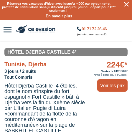
×
Réservez vos vacances d’hiver avec jusqu’à
-400€ par personne
* et
profitez de l’annulation sans justificatif jusqu’au jour du départ pour 1€**
seulement !
En savoir plus
01 71 72 26 46
(numéro non surtaxé)
HÔTEL DJERBA CASTILLE 4*
224€*
Tunisie, Djerba
3 jours / 2 nuits
Nantes le 24/01/2027
*Prix à partir de, TTC/pers.
Tout Compris
Hôtel Djerba Castille 4 étoiles,
Voir les prix
dont le nom s'inspire du fort
espagnol « Fort Castille » bâti à
Djerba vers la fin du XIIème siècle
par L'Italien Rugie di Luira
«commandant de la flotte de la
couronne d'Aragon en
méditerranée» sur la plage de
SABKHIT EL CASTILLE.