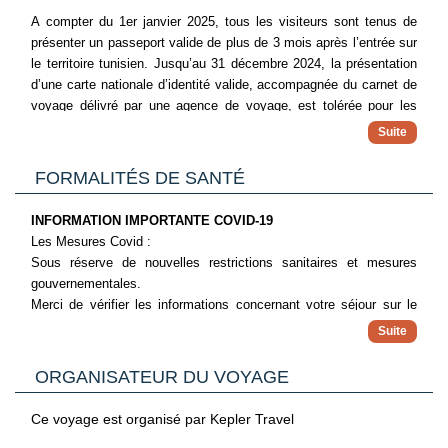
selon l’occupation de l’hôtel
A compter du 1er janvier 2025, tous les visiteurs sont tenus de
présenter un passeport valide de plus de 3 mois après l’entrée sur
formule tout compris
le territoire tunisien. Jusqu’au 31 décembre 2024, la présentation
De 10H00 à 23H00
d’une carte nationale d’identité valide, accompagnée du carnet de
voyage délivré par une agence de voyage, est tolérée pour les
Petit déjeuner 07H-10H / déjeuner 12H30-14H/ Diner 19H-21H,
voyages en groupe seulement.
au Restaurant principal
Petit déjeuner tardif
FORMALITÉS DE SANTÉ
Gouter de 15H30 à 17H
Café maure de 16H à 23H
INFORMATION IMPORTANTE COVID-19
Les Mesures Covid :
Boissons incluses :
Sous réserve de nouvelles restrictions sanitaires et mesures
Au restaurant buffet = Boissons servies au verre (eau
gouvernementales.
minérale, bière locale, vins locaux, sodas pression)
Merci de vérifier les informations concernant votre séjour sur le
site du Ministère des Affaires Etrangères.
Au bar central et snack piscine = Boissons servies au verre
(eau minérale, bière locale, vins locaux, liqueurs locales, sodas
pression, infusions , café)
ORGANISATEUR DU VOYAGE
Au café maure = thé à la menthe
Ce voyage est organisé par Kepler Travel
Boissons payantes :