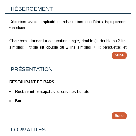
HÉBERGEMENT
Décorées avec simplicité et rehaussées de détails typiquement
tunisiens.
Chambres standard à occupation single, double (lit double ou 2 lits
simples) , triple (lit double ou 2 lits simples + lit banquette) et
quadruples
Climatisation du 15 juin au 15 septembre
PRÉSENTATION
Salle de bains
Sèche-cheveux
RESTAURANT ET BARS
TV (télécommande avec caution )
Restaurant principal avec services buffets
Mini-frigo sur demande (payant)
Bar
Snack piscine ouvert de mai à octobre
Café maure.
FORMALITÉS
Sur décision de la Direction, l’ouverture des restaurants et bars
peut varier en fonction de la saison, des conditions climatiques et