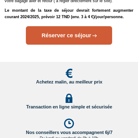
votre bagage aller et retour ( à régler directement sur le site).
- Grande Bretagne : sur le site du gouvernement britannique
Le montant de la taxe de séjour devrait fortement augmenter
en
courant 2024/2025, prévoir 12 TND (env. 3 à 4 €)/jour/personne.
Cliquant ici.
- Etats Unis : sur le site du Service Public en
Réserver ce séjour
Cliquant ici.
- Canada : sur le site du gouvernement canadien en
Cliquant ici.
Pour les passagers binationaux ou de nationalité étrangère
:
il est préférable de vous rapprocher du consulat ou de
Achetez malin, au meilleur prix
l’ambassade du pays de destination et de transit.
Important
:
Les formalités administratives et sanitaires étant
susceptibles de changer entre votre réservation et votre
Transaction en ligne simple et sécurisée
départ, nous vous recommandons vivement de consulter
régulièrement le site du ministère des affaires étrangères en
Cliquant ici.
Nos conseillers vous accompagnent 6j/7