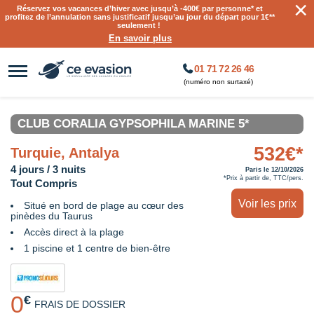
×
Réservez vos vacances d’hiver avec jusqu’à
-400€ par personne
* et
profitez de l’annulation sans justificatif jusqu’au jour du départ pour 1€**
seulement !
En savoir plus
01 71 72 26 46
(numéro non surtaxé)
CLUB CORALIA GYPSOPHILA MARINE 5*
532€*
Turquie, Antalya
4 jours / 3 nuits
Paris le 12/10/2026
*Prix à partir de, TTC/pers.
Tout Compris
Voir les prix
Situé en bord de plage au cœur des
pinèdes du Taurus
Accès direct à la plage
1 piscine et 1 centre de bien-être
0
€
FRAIS DE DOSSIER