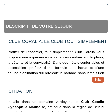
DESCRIPTIF DE VOTRE SÉJOUR
CLUB CORALIA, LE CLUB TOUT SIMPLEMENT
Profiter de l’essentiel, tout simplement ! Club Coralia vous
propose une expérience de vacances centrée sur le plaisir,
la détente et la convivialité. Dans des hôtels confortables et
accessibles, profitez d'une formule tout inclus et d'une
équipe d'animation qui privilégie le partage, sans jamais rien
imposer. Avec ce concept, vous vivez vos vacances à votre
propre rythme.
✓ Hébergements 3, 4 et 5 étoiles
SITUATION
Séjournez dans des adresses sélectionnées pour leur
confort, leur situation et leur bon rapport qualité/prix
Installé dans un domaine verdoyant, le
Club Coralia
✓ Formule tout inclus
Gypsophila Marine 5*
, est situé dans la région de Beldibi
Maîtrisez votre budget avec une offre complète incluant vols,