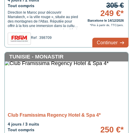
4 jours / 2 nuits
305 €
Tout compris
249 €*
Direction le Maroc pour découvrir
Marrakech, « la ville rouge », située au pied
Barcelone le 14/12/2026
des montagnes de l'Atlas. Réputée pour
offrir à la fois une immersion dans la culture
*Prix à partir de, TTC/pers.
marocaine mais aussi pour sa modernité et
ses soirées branchées, Marrakech offre un
Ref : 398709
doux mélange entre modernités et tradition.
Continuer
L'hôtel Framissima Premium Sol Oasis ...
TUNISIE - MONASTIR
Club Framissima Regency Hotel & Spa 4*
4 jours / 3 nuits
250 €*
Tout compris