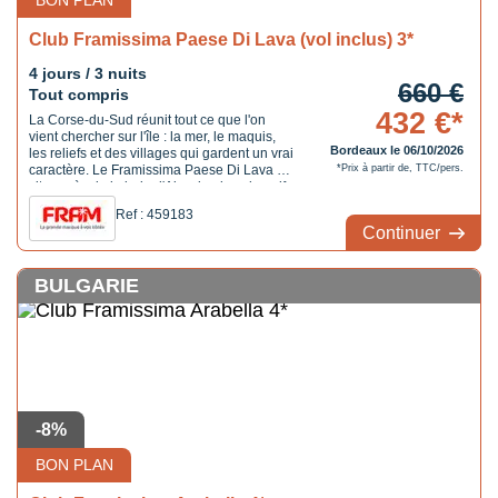
BON PLAN
Club Framissima Paese Di Lava (vol inclus) 3*
4 jours / 3 nuits
660 €
Tout compris
432 €*
La Corse-du-Sud réunit tout ce que l'on
vient chercher sur l'île : la mer, le maquis,
Bordeaux le 06/10/2026
les reliefs et des villages qui gardent un vrai
caractère. Le Framissima Paese Di Lava se
*Prix à partir de, TTC/pers.
situe près de la baie d'Ajaccio, dans le golfe
de Lava, au coeur d'un environnement
Ref : 459183
naturel classé Natura 2000. L'hôtel est
Continuer
installé sur une colline en bord de ...
BULGARIE
-8%
BON PLAN