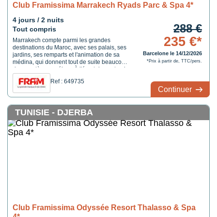
Club Framissima Marrakech Ryads Parc & Spa 4*
4 jours / 2 nuits
288 €
Tout compris
235 €*
Marrakech compte parmi les grandes
destinations du Maroc, avec ses palais, ses
Barcelone le 14/12/2026
jardins, ses remparts et l'animation de sa
médina, qui donnent tout de suite beaucoup
*Prix à partir de, TTC/pers.
de caractère au séjour. À l'écart du centre, la
Palmeraie montre un autre visage de la
Ref : 649735
destination, plus dégagé, avec de grands
Continuer
domaines plantés de palmiers et une ...
TUNISIE - DJERBA
Club Framissima Odyssée Resort Thalasso & Spa
4*