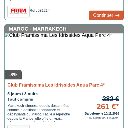
balnéaire très prisée qui permet d'alterner
moments de détente au bord de l'eau et
Ref : 581214
visites. Découverte de l'artisanat (poterie),
Continuer
de l'architecture ou des paysages, ...
MAROC - MARRAKECH
-8%
Club Framissima Les Idrissides Aqua Parc 4*
5 jours / 3 nuits
282 €
Tout compris
261 €*
Marrakech s'impose depuis des années
comme la destination tendance et
Barcelone le 10/11/2026
dépaysante du Maroc. Facile à rejoindre
depuis la France, elle offre un vrai
*Prix à partir de, TTC/pers.
dépaysement et des infrastructures
modernes pour satisfaire tout type de