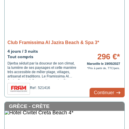
Club Framissima Al Jazira Beach & Spa 3*
4 jours / 3 nuits
296 €*
Tout compris
Djerba séduit par la douceur de son climat,
Marseille le 19/05/2027
la lumière de ses paysages et cette manière
*Prix à partir de, TTC/pers.
très accessible de mêler plage, villages,
artisanat et traditions. Le Framissima Al
Jazira Beach & Spa se situe sur la côte
nord-est de l'île, directement en bord de
Ref : 521416
mer. A une douzaine de kilomètres de la
Continuer
capitale de l'île, Houmt Souk et de Midoun
et à 20 km ...
GRÈCE - CRÈTE