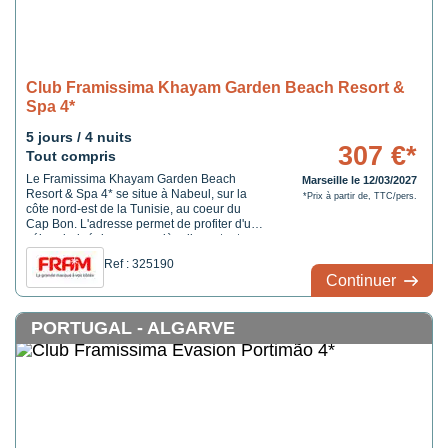
Club Framissima Khayam Garden Beach Resort &
Spa 4*
5 jours / 4 nuits
307 €*
Tout compris
Le Framissima Khayam Garden Beach
Marseille le 12/03/2027
Resort & Spa 4* se situe à Nabeul, sur la
*Prix à partir de, TTC/pers.
côte nord-est de la Tunisie, au coeur du
Cap Bon. L'adresse permet de profiter d'un
séjour balnéaire en première ligne, tout en
restant proche d'une ville connue pour son
Ref : 325190
artisanat, ses poteries, sa céramique et son
Continuer
atmosphère plus locale. C'est une situation
intéressante ...
PORTUGAL - ALGARVE