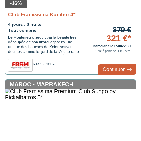
-16%
Club Framissima Kumbor 4*
4 jours / 3 nuits
379 €
Tout compris
321 €*
Le Monténégro séduit par la beauté très
découpée de son littoral et par l'allure
Barcelone le 05/04/2027
unique des bouches de Kotor, souvent
décrites comme le fjord de la Méditerranée.
*Prix à partir de, TTC/pers.
Le Framissima Kumbor se situe à Kumbor,
sur la riviera d'Herceg Novi, face à l'entrée
Ref : 512089
de la baie. Kotor est à environ 8 km soit 15
Continuer
minutes de route, la forteresse de Kanli ...
MAROC - MARRAKECH