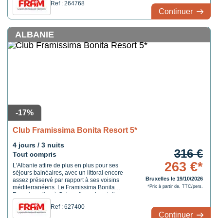
Ref : 264768
vacanciers. Le Framissima Les Idrissides
Continuer
Aqua Parc 4* bénéficie d'une adresse
urbaine et pratique, sur l'avenue ...
ALBANIE
-17%
Club Framissima Bonita Resort 5*
4 jours / 3 nuits
316 €
Tout compris
263 €*
L'Albanie attire de plus en plus pour ses
séjours balnéaires, avec un littoral encore
Bruxelles le 19/10/2026
assez préservé par rapport à ses voisins
méditerranéens. Le Framissima Bonita
*Prix à partir de, TTC/pers.
Resort se situe à Golem, l'une des stations
les plus animées de la côte adriatique
Ref : 627400
albanaise, à 13 km de Durrës. Le secteur
Continuer
est vivant, avec plusieurs bars et restaurants