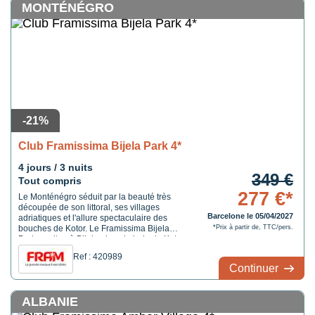
MONTÉNÉGRO
-21%
Club Framissima Bijela Park 4*
4 jours / 3 nuits
349 €
Tout compris
277 €*
Le Monténégro séduit par la beauté très
découpée de son littoral, ses villages
Barcelone le 05/04/2027
adriatiques et l'allure spectaculaire des
bouches de Kotor. Le Framissima Bijela
*Prix à partir de, TTC/pers.
Park se situe à Bijela, dans la baie de Kotor,
à proximité immédiate du bord de mer.
Ref : 420989
L'hôtel est près du village de Bijela, à 13 km
Continuer
de Herceg Novi et à 7 km de Porto Novi. Cet
...
ALBANIE