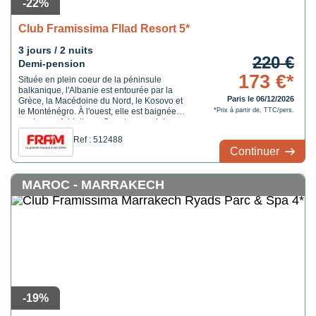
-22%
Club Framissima Fllad Resort 5*
3 jours / 2 nuits
220 €
Demi-pension
173 €*
Située en plein coeur de la péninsule
balkanique, l'Albanie est entourée par la
Paris le 06/12/2026
Grèce, la Macédoine du Nord, le Kosovo et
le Monténégro. À l'ouest, elle est baignée
*Prix à partir de, TTC/pers.
par la mer Adriatique. Quant au nord du
pays, cette zone est limitée par le
Ref : 512488
Monténégro et la Serbie. À l'Est, il y a
Continuer
l'ancienne république yougoslave de
Macédoine du Nord. ...
MAROC - MARRAKECH
-19%