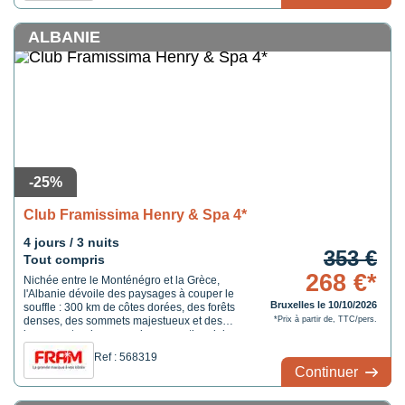
à proximité ...
ALBANIE
-25%
Club Framissima Henry & Spa 4*
4 jours / 3 nuits
353 €
Tout compris
268 €*
Nichée entre le Monténégro et la Grèce,
l'Albanie dévoile des paysages à couper le
Bruxelles le 10/10/2026
souffle : 300 km de côtes dorées, des forêts
denses, des sommets majestueux et des
*Prix à partir de, TTC/pers.
joyaux naturels comme le parc national de
Butrint, le lac de Skadar ou le spectaculaire
Ref : 568319
col de Llogara. De quoi ravir aussi bien les
Continuer
amateurs de détente que les voyageurs en
quête ...