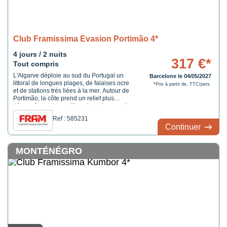
Club Framissima Evasion Portimão 4*
4 jours / 2 nuits
317 €*
Tout compris
L'Algarve déploie au sud du Portugal un
Barcelone le 04/05/2027
littoral de longues plages, de falaises ocre
*Prix à partir de, TTC/pers.
et de stations très liées à la mer. Autour de
Portimão, la côte prend un relief plus
découpé, avec une ville qui garde un vrai
lien avec son port, sa marina, son centre
Ref : 585231
commerçant et Praia da Rocha, l'une des
Continuer
plages les plus connues de la région, avec
son large ...
MONTÉNÉGRO