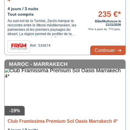
4 jours / 3 nuits
235 €*
Tout compris
Au sud-est de la Tunisie, Zarzis marque la
Bâle/Mulhouse le
21/11/2026
rencontre entre le littoral méditerranéen, les
palmeraies et les premiers paysages du
*Prix à partir de, TTC/pers.
désert. La région permet de profiter de la
mer tout en restant proche de Djerba et des
sites du Sud tunisien, comme Matmata et
Ref : 533674
ses habitations troglodytes. Le Framissima
Continuer
Odyssée Resort Thalasso & Spa se ...
MAROC - MARRAKECH
-19%
Club Framissima Premium Sol Oasis Marrakech 4*