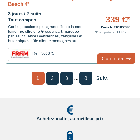
Beach 4*
3 jours / 2 nuits
339 €*
Tout compris
Corfou, deuxième plus grande île de la mer
Paris le 11/10/2026
Ionienne, offre une Grèce à part, marquée
*Prix à partir de, TTC/pers.
par les influences vénitiennes, françaises et
britanniques. L'île alterne montagnes au
nord, collines d'oliviers, villages, plages et
criques plus discrètes. Sa capitale, Corfou-
Ref : 563375
ville, classée au patrimoine mondial de
Continuer
l'UNESCO, mérite une vraie visite pour ses
...
...
1
2
3
8
Suiv.
Achetez malin, au meilleur prix