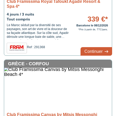
Club Framissima Royal Tafoukt Agadir Resort &
Spa 4*
4 jours / 3 nuits
339 €*
Tout compris
Le Maroc séduit par la diversité de ses
Barcelone le 08/12/2026
paysages, son art de vivre et la douceur de
*Prix à partir de, TTC/pers.
sa façade atlantique. Sur la côte sud, Agadir
déroule une longue baie de sable, une
promenade animée et une atmosphère
balnéaire très accessible. Le Framissima
Ref : 291368
Royal Tafoukt Agadir se situe justement en
Continuer
bord de mer, au coeur de la station, à
proximité ...
GRÈCE - CORFOU
Club Framissima Canvas by Mitsis Messonghi