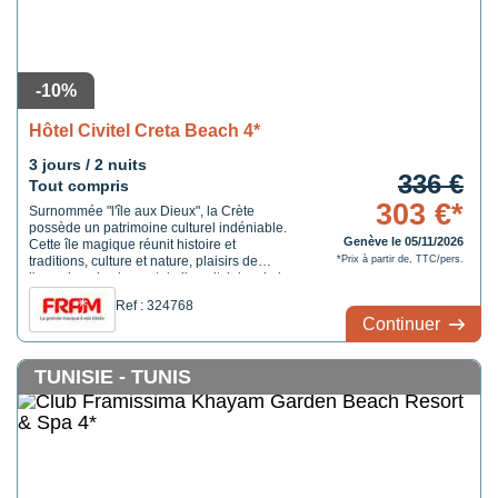
-10%
Hôtel Civitel Creta Beach 4*
3 jours / 2 nuits
336 €
Tout compris
303 €*
Surnommée "l'île aux Dieux", la Crète
possède un patrimoine culturel indéniable.
Genève le 05/11/2026
Cette île magique réunit histoire et
traditions, culture et nature, plaisirs de
*Prix à partir de, TTC/pers.
l'exercice physique et de l'esprit, joies de la
table et du partage. Que l'on plonge dans la
Ref : 324768
mer ou dans l'Antiquité, que l'on court les
Continuer
chemins escarpés ou les terrasses festives,
...
TUNISIE - TUNIS