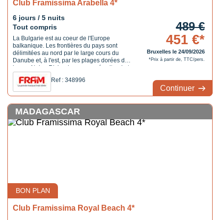
Club Framissima Arabella 4*
6 jours / 5 nuits
489 €
Tout compris
451 €*
La Bulgarie est au coeur de l'Europe
balkanique. Les frontières du pays sont
Bruxelles le 24/09/2026
délimitées au nord par le large cours du
Danube et, à l'est, par les plages dorées de
*Prix à partir de, TTC/pers.
la mer Noire. Riche de son passé culturel et
historique, la Bulgarie séduira à la fois les
Ref : 348996
amateurs de culture, de nature et de
Continuer
farniente, avec des paysages qui varient
entre montagnes, ...
MADAGASCAR
BON PLAN
Club Framissima Royal Beach 4*