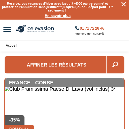
×
Réservez vos vacances d’hiver avec jusqu’à
-400€ par personne
* et
profitez de l’annulation sans justificatif jusqu’au jour du départ pour 1€**
seulement !
En savoir plus
01 71 72 26 46
(numéro non surtaxé)
Accueil
AFFINER LES RÉSULTATS
FRANCE - CORSE
-35%