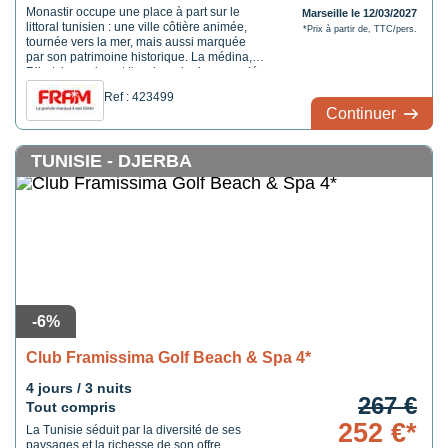
Monastir occupe une place à part sur le
Marseille le 12/03/2027
littoral tunisien : une ville côtière animée,
*Prix à partir de, TTC/pers.
tournée vers la mer, mais aussi marquée
par son patrimoine historique. La médina, le
Ribat, la marina et l'esplanade du mausolée
d'Habib Bourguiba composent un
Ref : 423499
environnement plus urbain et vivant que
Continuer
celui de certaines stations balnéaires
isolées. Le ...
TUNISIE - DJERBA
-6%
Club Framissima Golf Beach & Spa 4*
4 jours / 3 nuits
267 €
Tout compris
252 €*
La Tunisie séduit par la diversité de ses
paysages et la richesse de son offre