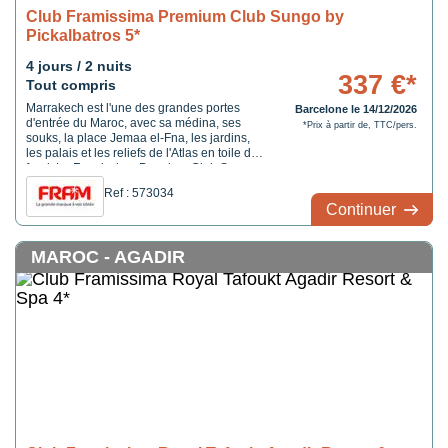
Club Framissima Premium Club Sungo by
Pickalbatros 5*
4 jours / 2 nuits
337 €*
Tout compris
Marrakech est l'une des grandes portes
Barcelone le 14/12/2026
d'entrée du Maroc, avec sa médina, ses
*Prix à partir de, TTC/pers.
souks, la place Jemaa el-Fna, les jardins,
les palais et les reliefs de l'Atlas en toile de
fond. Le Framissima Premium Club Sungo
by Pickalbatros se situe dans la Palmeraie,
Ref : 573034
au nord de Marrakech, un secteur plus
Continuer
résidentiel et hôtelier que le centre ...
MAROC - AGADIR