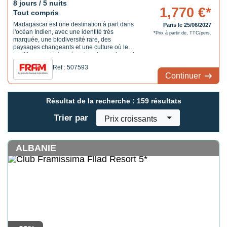
8 jours / 5 nuits
1,770 €*
Tout compris
Madagascar est une destination à part dans
Paris le 25/06/2027
l'océan Indien, avec une identité très
*Prix à partir de, TTC/pers.
marquée, une biodiversité rare, des
paysages changeants et une culture où les
traditions sont très présentes. Au nord-ouest
de la Grande Île, Nosy Be offre une
Ref : 507593
approche plus balnéaire du voyage, entre
Continuer
plages, végétation tropicale, fonds marins et
villages ...
Résultat de la recherche :
159 résultats
Trier par
Prix croissants
ALBANIE