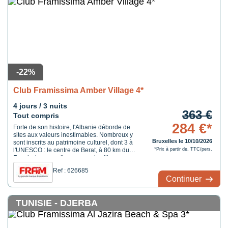
-22%
Club Framissima Amber Village 4*
4 jours / 3 nuits
363 €
Tout compris
284 €*
Forte de son histoire, l'Albanie déborde de
sites aux valeurs inestimables. Nombreux y
Bruxelles le 10/10/2026
sont inscrits au patrimoine culturel, dont 3 à
l'UNESCO : le centre de Berat, à 80 km du
*Prix à partir de, TTC/pers.
Framissima, que l'on nomme la ville aux
1000 fenêtres, le château de Gjirokastra à
Ref : 626685
190 km et le site de Butrint, des ruines où
Continuer
plusieurs civilisations y ont vécues, situé à
...
TUNISIE - DJERBA