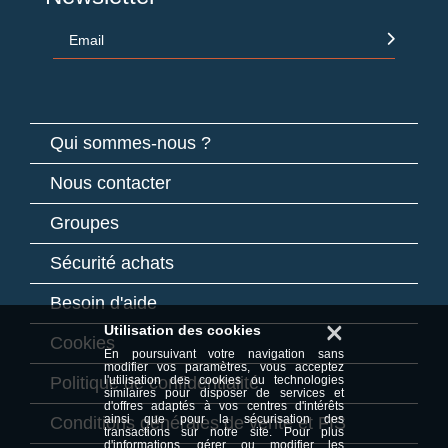
Email
Qui sommes-nous ?
Nous contacter
Groupes
Sécurité achats
Besoin d'aide
×
Utilisation des cookies
Cookies
En poursuivant votre navigation sans
modifier vos paramètres, vous acceptez
Politique de confidentialité
l'utilisation des cookies ou technologies
similaires pour disposer de services et
d'offres adaptés à vos centres d'intérêts
ainsi que pour la sécurisation des
Conditions générales de vente et FIS
transactions sur notre site. Pour plus
d'informations, gérer ou modifier les