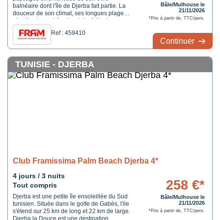
Bâle/Mulhouse le
balnéaire dont l'île de Djerba fait partie. La
21/11/2026
douceur de son climat, ses longues plages
*Prix à partir de, TTC/pers.
et cette atmosphère insulaire faite de
lumière, de palmeraies et de villages
Ref : 459410
blanchis à la chaux en font une destination
Continuer
de choix. Sur la côte sud-est de l'île, le
littoral alterne ...
TUNISIE - DJERBA
Club Framissima Palm Beach Djerba 4*
4 jours / 3 nuits
258 €*
Tout compris
Djerba est une petite île ensoleillée du Sud
Bâle/Mulhouse le
21/11/2026
tunisien. Située dans le golfe de Gabès, l'ile
s'étend sur 25 km de long et 22 km de large.
*Prix à partir de, TTC/pers.
Djerba la Douce est une destination