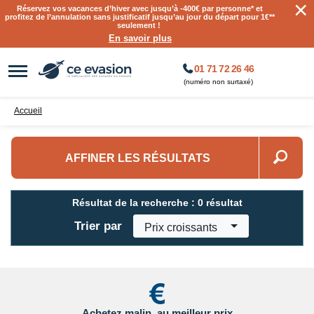
×
Réservez vos vacances d’hiver avec jusqu’à
-400€ par personne
* et
profitez de l’annulation sans justificatif jusqu’au jour du départ pour 1€**
seulement !
En savoir plus
01 71 72 26 46
(numéro non surtaxé)
Accueil
AFFINER LES RÉSULTATS
Résultat de la recherche :
0 résultat
Trier par
Prix croissants
Achetez malin, au meilleur prix