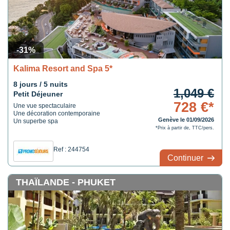
-31%
Kalima Resort and Spa 5*
8 jours / 5 nuits
1,049 €
Petit Déjeuner
728 €*
Une vue spectaculaire
Une décoration contemporaine
Genève le 01/09/2026
Un superbe spa
*Prix à partir de, TTC/pers.
Ref : 244754
Continuer
THAÏLANDE - PHUKET