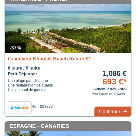
-37%
Graceland Khaolak Beach Resort 5*
8 jours / 5 nuits
1,086 €
Petit Déjeuner
693 €*
Une plage paradisiaque
Une restauration de qualité
Genève le 02/10/2026
Un spa haut de gamme
*Prix à partir de, TTC/pers.
Ref : 203832
Continuer
ESPAGNE - CANARIES