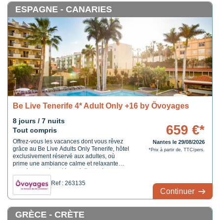
ESPAGNE - CANARIES
Be Live Tenerife 4* Adult Only +16 by Ôvoyages
8 jours / 7 nuits
659 €*
Tout compris
Offrez-vous les vacances dont vous rêvez
Nantes le 29/08/2026
grâce au Be Live Adults Only Tenerife, hôtel
*Prix à partir de, TTC/pers.
exclusivement réservé aux adultes, où
prime une ambiance calme et relaxante
pour les couples et les adultes qui
souhaitent se reposer. Laissez-vous séduire
Ref : 263135
par l'excellent service que vous offre l'hôtel :
Continuer
tout ce dont vous avez à faire c'est de vous
détendre et de profiter de vos vacances.
GRÈCE - CRÈTE