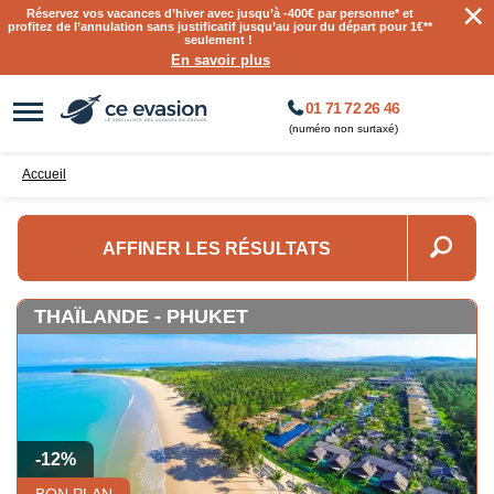
×
Réservez vos vacances d’hiver avec jusqu’à
-400€ par personne
* et
profitez de l’annulation sans justificatif jusqu’au jour du départ pour 1€**
seulement !
En savoir plus
01 71 72 26 46
(numéro non surtaxé)
Accueil
AFFINER LES RÉSULTATS
THAÏLANDE - PHUKET
-12%