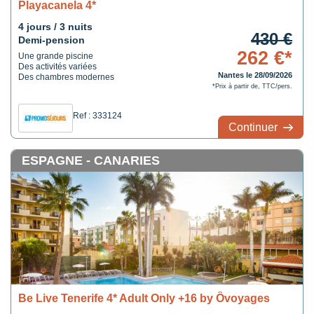
Playacanela 4*
4 jours / 3 nuits
430 €
Demi-pension
262 €*
Une grande piscine
Des activités variées
Nantes le 28/09/2026
Des chambres modernes
*Prix à partir de, TTC/pers.
Ref : 333124
Continuer
ESPAGNE - CANARIES
Be Live Tenerife 4* Adult Only +16 by Ôvoyages