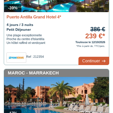
-39%
Puerto Antilla Grand Hotel 4*
4 jours / 3 nuits
386 €
Petit Déjeuner
239 €*
Une plage exceptionnelle
Proche du centre d'Islantilla
Toulouse le 12/10/2026
Un hôtel raffiné et verdoyant
*Prix à partir de, TTC/pers.
Ref : 212354
Continuer
MAROC - MARRAKECH