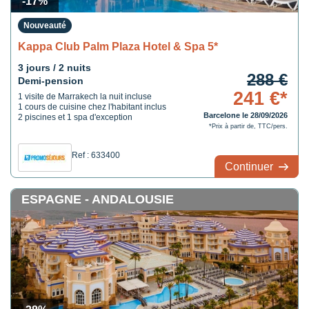
-17%
Nouveauté
Kappa Club Palm Plaza Hotel & Spa 5*
3 jours / 2 nuits
288 €
Demi-pension
241 €*
1 visite de Marrakech la nuit incluse
1 cours de cuisine chez l'habitant inclus
Barcelone le 28/09/2026
2 piscines et 1 spa d'exception
*Prix à partir de, TTC/pers.
Ref : 633400
Continuer
ESPAGNE - ANDALOUSIE