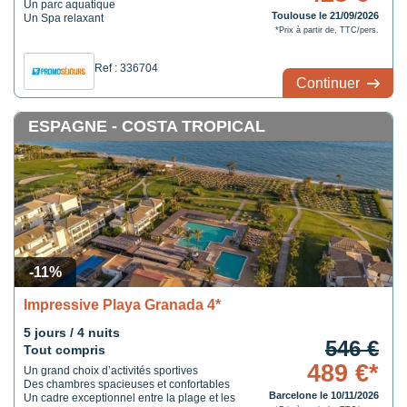
Un parc aquatique
Toulouse le 21/09/2026
Un Spa relaxant
*Prix à partir de, TTC/pers.
Ref : 336704
Continuer
ESPAGNE - COSTA TROPICAL
-11%
Impressive Playa Granada 4*
5 jours / 4 nuits
546 €
Tout compris
489 €*
Un grand choix d’activités sportives
Des chambres spacieuses et confortables
Barcelone le 10/11/2026
Un cadre exceptionnel entre la plage et les