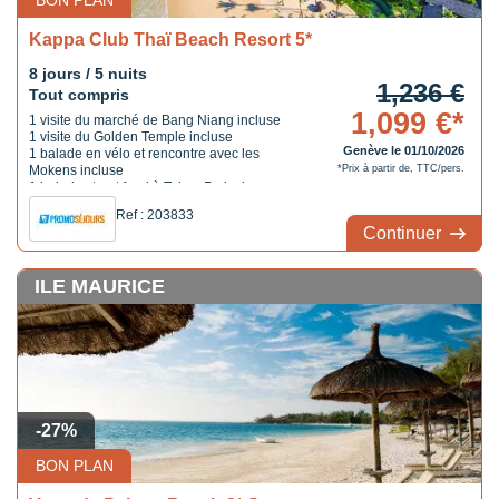
BON PLAN
Kappa Club Thaï Beach Resort 5*
8 jours / 5 nuits
1,236 €
Tout compris
1,099 €*
1 visite du marché de Bang Niang incluse
1 visite du Golden Temple incluse
Genève le 01/10/2026
1 balade en vélo et rencontre avec les
Mokens incluse
*Prix à partir de, TTC/pers.
1 balade street food à Takua Pa incluse
Ref : 203833
Continuer
ILE MAURICE
-27%
BON PLAN