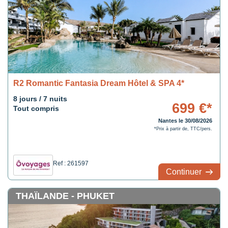
R2 Romantic Fantasia Dream Hôtel & SPA 4*
8 jours / 7 nuits
699 €*
Tout compris
Nantes le 30/08/2026
*Prix à partir de, TTC/pers.
Ref : 261597
Continuer
THAÏLANDE - PHUKET