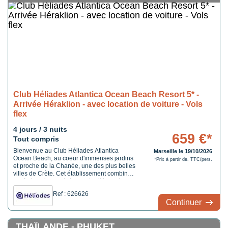
Club Héliades Atlantica Ocean Beach Resort 5* -
Arrivée Héraklion - avec location de voiture - Vols
flex
4 jours / 3 nuits
659 €*
Tout compris
Bienvenue au Club Héliades Atlantica
Marseille le 19/10/2026
Ocean Beach, au coeur d'immenses jardins
*Prix à partir de, TTC/pers.
et proche de la Chanée, une des plus belles
villes de Crète. Cet établissement combine
confort moderne et charme traditionnel,
pour des vacances relaxantes au bord de la
Ref : 626626
mer. Préparez-vous à vivre une expérience
Continuer
mémorable sous le soleil crétois.
THAÏLANDE - PHUKET