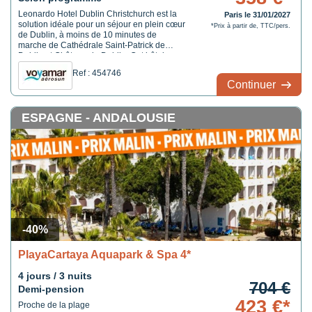
Leonardo Hotel Dublin Christchurch est la
Paris le 31/01/2027
solution idéale pour un séjour en plein cœur
*Prix à partir de, TTC/pers.
de Dublin, à moins de 10 minutes de
marche de Cathédrale Saint-Patrick de
Dublin et Château de Dublin. Cet hôtel se
trouve à 0,9 km de Trinity College et à 0,9
Ref : 454746
km de Grafton Street.
Continuer
ESPAGNE - ANDALOUSIE
-40%
PlayaCartaya Aquapark & Spa 4*
4 jours / 3 nuits
704 €
Demi-pension
423 €*
Proche de la plage