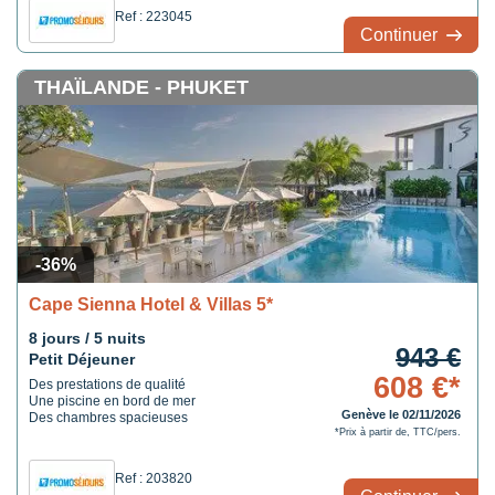
Ref : 223045
Continuer
THAÏLANDE - PHUKET
-36%
Cape Sienna Hotel & Villas 5*
8 jours / 5 nuits
943 €
Petit Déjeuner
608 €*
Des prestations de qualité
Une piscine en bord de mer
Genève le 02/11/2026
Des chambres spacieuses
*Prix à partir de, TTC/pers.
Ref : 203820