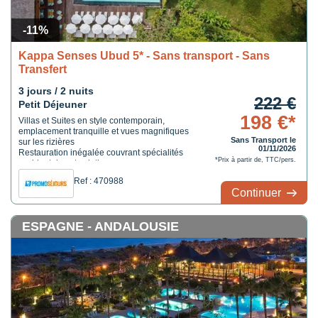
-11%
Kappa Senses Ubud 5* - Sans transport - Sans
Transfert
3 jours / 2 nuits
222 €
Petit Déjeuner
198 €*
Villas et Suites en style contemporain,
emplacement tranquille et vues magnifiques
Sans Transport le
sur les rizières
01/11/2026
Restauration inégalée couvrant spécialités
*Prix à partir de, TTC/pers.
occidentales et asiatiques
Calme et détente à l'OmTara Spa : le
Ref : 470988
premier centre de bien-être CLARINS
Continuer
d'Indonésie
ESPAGNE - ANDALOUSIE