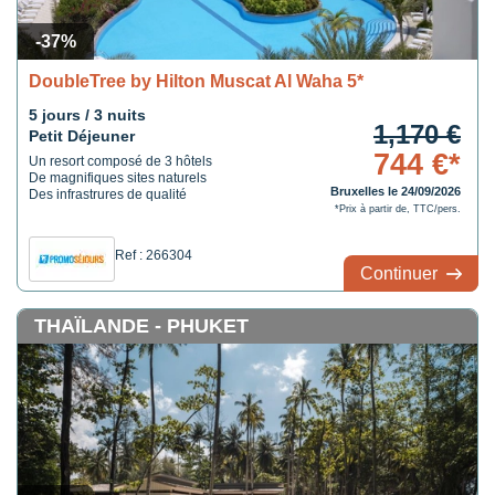
-37%
DoubleTree by Hilton Muscat Al Waha 5*
5 jours / 3 nuits
1,170 €
Petit Déjeuner
744 €*
Un resort composé de 3 hôtels
De magnifiques sites naturels
Bruxelles le 24/09/2026
Des infrastrures de qualité
*Prix à partir de, TTC/pers.
Ref : 266304
Continuer
THAÏLANDE - PHUKET