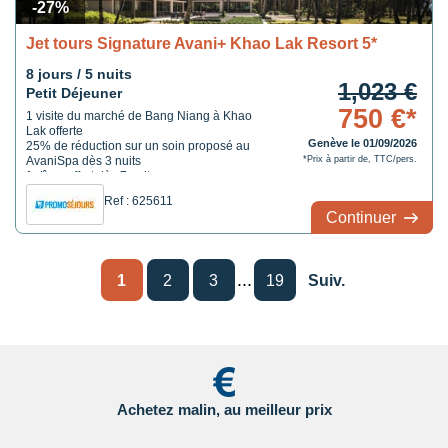
-27%
Jet tours Signature Avani+ Khao Lak Resort 5*
8 jours / 5 nuits
1,023 €
Petit Déjeuner
750 €*
1 visite du marché de Bang Niang à Khao
Lak offerte
Genève le 01/09/2026
25% de réduction sur un soin proposé au
AvaniSpa dès 3 nuits
*Prix à partir de, TTC/pers.
1 dîner offert dès 7 nuits
Ref : 625611
Continuer
...
1
2
3
19
Suiv.
Achetez malin, au meilleur prix