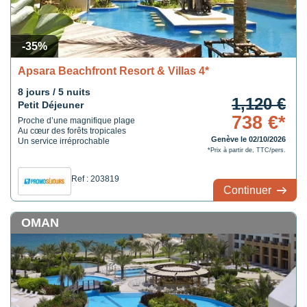
-35%
Apsara Beachfront Resort & Villas 4*
8 jours / 5 nuits
1,120 €
Petit Déjeuner
738 €*
Proche d’une magnifique plage
Au cœur des forêts tropicales
Genève le 02/10/2026
Un service irréprochable
*Prix à partir de, TTC/pers.
Ref : 203819
Continuer
OMAN