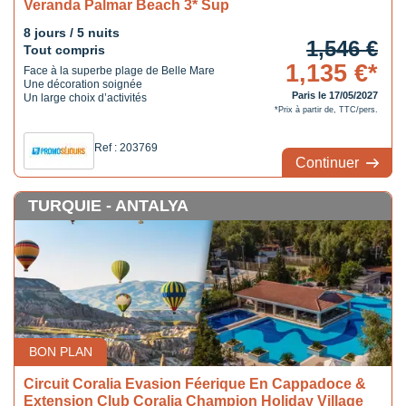
Veranda Palmar Beach 3* Sup
8 jours / 5 nuits
1,546 €
Tout compris
1,135 €*
Face à la superbe plage de Belle Mare
Une décoration soignée
Paris le 17/05/2027
Un large choix d’activités
*Prix à partir de, TTC/pers.
Ref : 203769
Continuer
TURQUIE - ANTALYA
BON PLAN
Circuit Coralia Evasion Féerique En Cappadoce &
Extension Club Coralia Champion Holiday Village