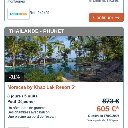
montagnes
*Prix à partir de, TTC/pers.
Ref : 242401
Continuer
THAÏLANDE - PHUKET
-31%
Moracea by Khao Lak Resort 5*
8 jours / 5 nuits
873 €
Petit Déjeuner
605 €*
Un hôtel haut de gamme
Des chambres avec balcon
Genève le 17/09/2026
Une piscine au bord de l'océan
*Prix à partir de, TTC/pers.