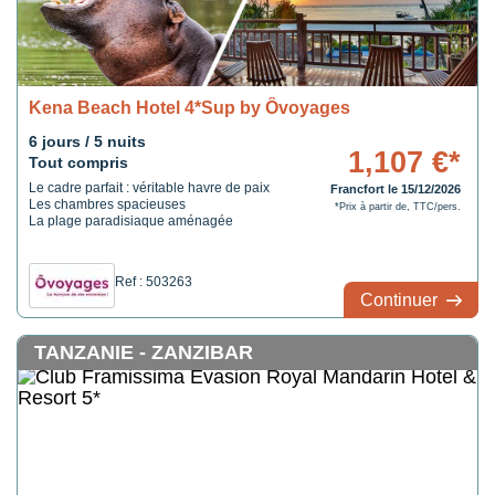
Kena Beach Hotel 4*Sup by Ôvoyages
6 jours / 5 nuits
1,107 €*
Tout compris
Le cadre parfait : véritable havre de paix
Francfort le 15/12/2026
Les chambres spacieuses
*Prix à partir de, TTC/pers.
La plage paradisiaque aménagée
Ref : 503263
Continuer
TANZANIE - ZANZIBAR