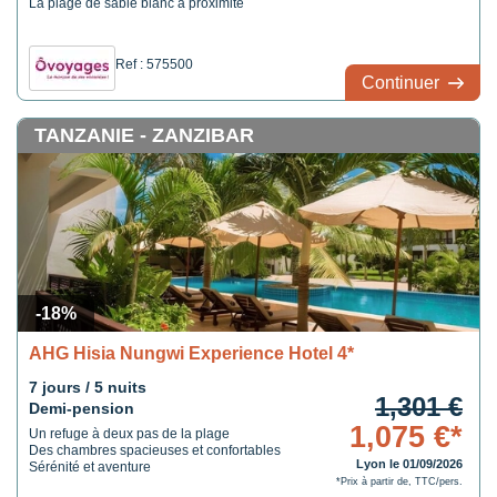
La plage de sable blanc à proximité
Ref : 575500
Continuer
TANZANIE - ZANZIBAR
-18%
AHG Hisia Nungwi Experience Hotel 4*
7 jours / 5 nuits
1,301 €
Demi-pension
1,075 €*
Un refuge à deux pas de la plage
Des chambres spacieuses et confortables
Lyon le 01/09/2026
Sérénité et aventure
*Prix à partir de, TTC/pers.