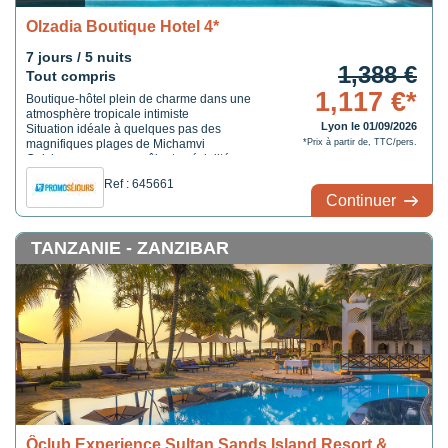
Olzadia Boutique Hotel 4*
7 jours / 5 nuits
1,388 €
Tout compris
1,117 €*
Boutique-hôtel plein de charme dans une
atmosphère tropicale intimiste
Lyon le 01/09/2026
Situation idéale à quelques pas des
magnifiques plages de Michamvi
*Prix à partir de, TTC/pers.
Cuisine savoureuse mêlant spécialités
locales et fruits de mer frais
Ref : 645661
Continuer
TANZANIE - ZANZIBAR
Ôclub Experience Sultan Sands Island Resort &