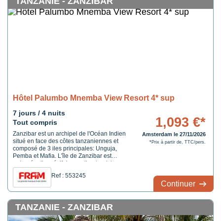
TANZANIE - ZANZIBAR
Hôtel Palumbo Mnemba View Resort 4* sup
7 jours / 4 nuits
1,093 €*
Tout compris
Zanzibar est un archipel de l'Océan Indien
Amsterdam le 27/11/2026
situé en face des côtes tanzaniennes et
*Prix à partir de, TTC/pers.
composé de 3 iles principales: Unguja,
Pemba et Mafia. L'île de Zanzibar est
entourée d'un récif de corail naturel, la
baignade et la plongée y sont donc des
Ref : 553245
expériences relaxantes et sûres. Pour les
Continuer
plus aventuriers, l'île de Zanzibar offre un
vaste choix ...
TANZANIE - ZANZIBAR