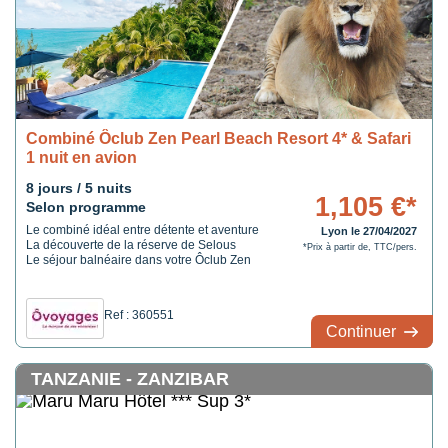
Combiné Ôclub Zen Pearl Beach Resort 4* & Safari
1 nuit en avion
8 jours / 5 nuits
1,105 €*
Selon programme
Le combiné idéal entre détente et aventure
Lyon le 27/04/2027
La découverte de la réserve de Selous
*Prix à partir de, TTC/pers.
Le séjour balnéaire dans votre Ôclub Zen
Ref : 360551
Continuer
TANZANIE - ZANZIBAR