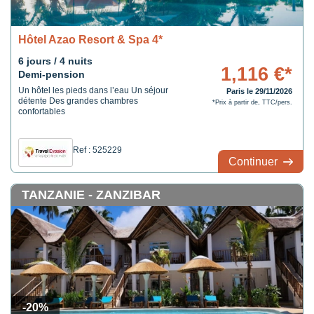
Hôtel Azao Resort & Spa 4*
6 jours / 4 nuits
1,116 €*
Demi-pension
Un hôtel les pieds dans l’eau Un séjour
Paris le 29/11/2026
détente Des grandes chambres
*Prix à partir de, TTC/pers.
confortables
Ref : 525229
Continuer
TANZANIE - ZANZIBAR
-20%