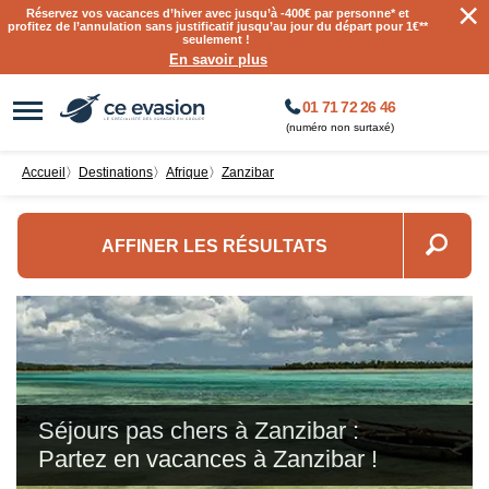
×
Réservez vos vacances d’hiver avec jusqu’à
-400€ par personne
* et
profitez de l’annulation sans justificatif jusqu’au jour du départ pour 1€**
seulement !
En savoir plus
01 71 72 26 46
(numéro non surtaxé)
Accueil
〉
destinations
〉
Afrique
〉
Zanzibar
AFFINER LES RÉSULTATS
Séjours pas chers à Zanzibar :
Partez en vacances à Zanzibar !