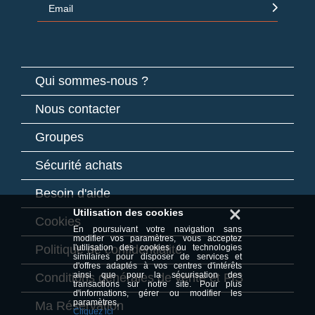
Email
Qui sommes-nous ?
Nous contacter
Groupes
Sécurité achats
Besoin d'aide
×
Utilisation des cookies
Cookies
En poursuivant votre navigation sans
modifier vos paramètres, vous acceptez
Politique de confidentialité
l'utilisation des cookies ou technologies
similaires pour disposer de services et
d'offres adaptés à vos centres d'intérêts
ainsi que pour la sécurisation des
Conditions générales de vente et FIS
transactions sur notre site. Pour plus
d'informations, gérer ou modifier les
paramètres,
Ma Réservation
Cliquez ici