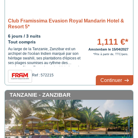
Club Framissima Evasion Royal Mandarin Hotel &
Resort 5*
6 jours / 3 nuits
1,111 €*
Tout compris
Au large de la Tanzanie, Zanzibar est un
Amsterdam le 15/04/2027
archipel de l'océan Indien marqué par son
*Prix à partir de, TTC/pers.
héritage swahili, ses plantations d'épices et
ses plages soumises au rythme des
marées. Stone Town, le centre historique de
l'île principale, permet de découvrir un
Ref : 572215
patrimoine façonné par les influences
Continuer
africaines, arabes, indiennes et
européennes. ...
TANZANIE - ZANZIBAR