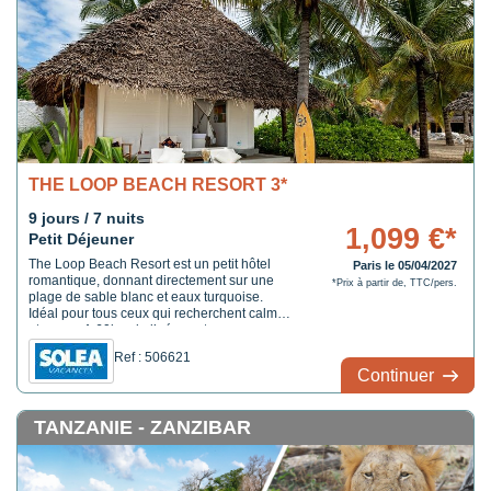
THE LOOP BEACH RESORT 3*
9 jours / 7 nuits
1,099 €*
Petit Déjeuner
The Loop Beach Resort est un petit hôtel
Paris le 05/04/2027
romantique, donnant directement sur une
*Prix à partir de, TTC/pers.
plage de sable blanc et eaux turquoise.
Idéal pour tous ceux qui recherchent calme
et repos. A 60km de l’aéroport.
Ref : 506621
Continuer
TANZANIE - ZANZIBAR