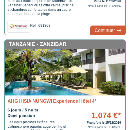
Face aux eaux turquoise de Matemwe, le
Paris le 11/09/2026
Zanzibar Bahari Villas offre calme, piscine
*Prix à partir de, TTC/pers.
et chambres confortables dans un cadre
naturel au bord de la plage.
Ref : 631303
Continuer
TANZANIE - ZANZIBAR
AHG HISIA NUNGWI Experience Hôtel 4*
6 jours / 5 nuits
1,074 €*
Demi-pension
Les deux piscines extérieures
Francfort le 15/12/2026
L’atmosphère paradisiaque de l’hôtel
*Prix à partir de, TTC/pers.