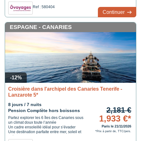
Ref : 580404
Continuer
ESPAGNE - CANARIES
-12%
Croisière dans l'archipel des Canaries Tenerife -
Lanzarote 5*
8 jours / 7 nuits
2,181 €
Pension Complète hors boissons
1,933 €*
Partez explorer les 6 îles des Canaries sous
un climat doux toute l’année
Paris le 21/11/2026
Un cadre ensoleillé idéal pour s’évader
Une destination parfaite entre mer, soleil et
*Prix à partir de, TTC/pers.
nature