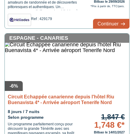
Bilbao le 29/09/2026
amateurs de randonnée et de découvertes
pittoresques et authentiques. Un
*Prix à partir de, TTC/pers.
programme rempli d'images inoubliables, à
la rencontre de la faune et la flore
Ref : 429179
canariennes.
Continuer
ESPAGNE - CANARIES
-6%
Circuit Echappée canarienne depuis l'hôtel Riu
Buenavista 4* - Arrivée aéroport Tenerife Nord
8 jours / 7 nuits
1,847 €
Selon programme
1,748 €*
Un programme parfaitement conçu pour
découvrir la grande Ténérife avec ses
Bilbao le 14/01/2027
magnifiques paysages escarpés, sa forêt