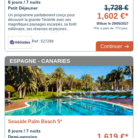
8 jours / 7 nuits
1,728 €
Petit Déjeuner
1,602 €*
Un programme parfaitement conçu pour
découvrir la grande Ténérife avec ses
Bilbao le 29/05/2027
magnifiques paysages escarpés, sa forêt
millénaire, ses réserves et piscines
*Prix à partir de, TTC/pers.
naturelles. Une invitation à l'évasion pour
des vacances inoubliables.
Ref : 527289
Continuer
ESPAGNE - CANARIES
Seaside Palm Beach 5*
8 jours / 7 nuits
1,619 €*
Demi-pension