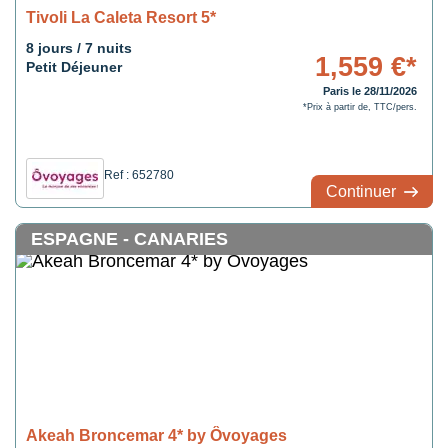
d’ailleurs de voir comment, dans une atmosphère aussi hostile, des
Tivoli La Caleta Resort 5*
lichens ont triomphé. Explorez les formations géologiques et les
8 jours / 7 nuits
galeries souterraines que le temps a façonnées dans les entrailles de
1,559 €*
Petit Déjeuner
Timanfaya lors de votre séjour pas cher aux Canaries !
Paris le 28/11/2026
*Prix à partir de, TTC/pers.
Ref : 652780
Continuer
ESPAGNE - CANARIES
Akeah Broncemar 4* by Ôvoyages