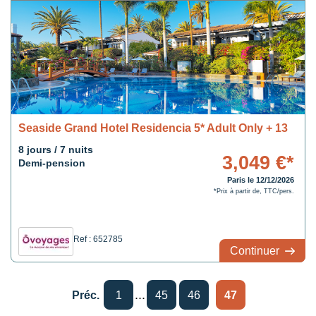
Seaside Grand Hotel Residencia 5* Adult Only + 13
8 jours / 7 nuits
3,049 €*
Demi-pension
Paris le 12/12/2026
*Prix à partir de, TTC/pers.
Ref : 652785
Continuer
...
Préc.
1
45
46
47