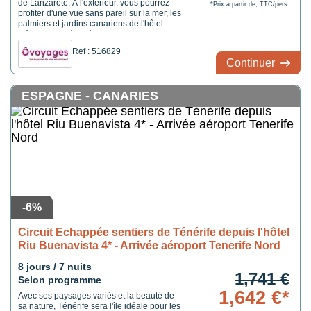
de Lanzarote. A l'extérieur, vous pourrez
*Prix à partir de, TTC/pers.
profiter d'une vue sans pareil sur la mer, les
palmiers et jardins canariens de l'hôtel.
Récemment rénové, le complexe dispose
d'une grande Infinity Pool chauffée, un
Ref : 516829
solarium près de la digue en face de la
Continuer
promenade, et un Beach Club avec des lits
balinais et accès direct à la crique de Playa
Chica : la promesse de luxueuses vacances
ESPAGNE - CANARIES
inoubliables.
-6%
Circuit Echappée sentiers de Ténérife depuis l'hôtel
Riu Buenavista 4* - Arrivée aéroport Tenerife Nord
8 jours / 7 nuits
1,741 €
Selon programme
1,642 €*
Avec ses paysages variés et la beauté de
sa nature, Ténérife sera l'île idéale pour les