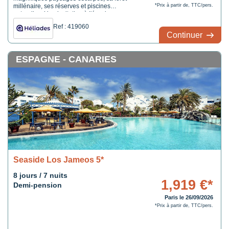
millénaire, ses réserves et piscines
*Prix à partir de, TTC/pers.
naturelles. Une invitation à l'évasion pour
des vacances inoubliables.
Ref : 419060
Continuer
ESPAGNE - CANARIES
Seaside Los Jameos 5*
8 jours / 7 nuits
1,919 €*
Demi-pension
Paris le 26/09/2026
*Prix à partir de, TTC/pers.