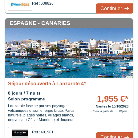
Ref : 638826
Continuer
ESPAGNE - CANARIES
Séjour découverte à Lanzarote 4*
8 jours / 7 nuits
1,955 €*
Selon programme
Lanzarote fascine par ses paysages
Nantes le 10/10/2026
volcaniques et son énergie brute. Parcs
*Prix à partir de, TTC/pers.
naturels, plages noires, villages blancs,
oeuvres de César Manrique et douceur
océanique composent un séjour dépaysant,
entre nature spectaculaire et art de vivre
Ref : 401981
canarien.
Continuer