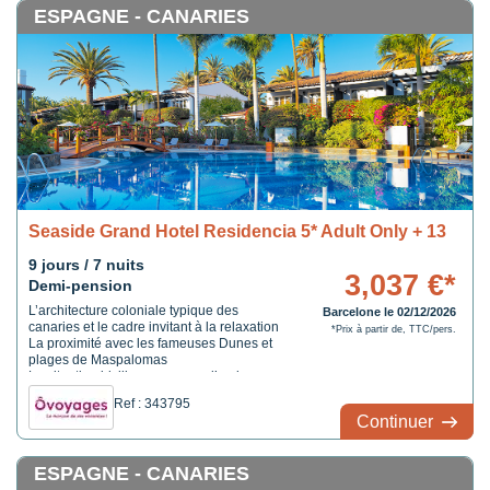
ESPAGNE - CANARIES
Seaside Grand Hotel Residencia 5* Adult Only + 13
9 jours / 7 nuits
3,037 €*
Demi-pension
L’architecture coloniale typique des
Barcelone le 02/12/2026
canaries et le cadre invitant à la relaxation
*Prix à partir de, TTC/pers.
La proximité avec les fameuses Dunes et
plages de Maspalomas
La situation idyllique au cœur d’un beau
jardin et à 500 mètres de la plage
Ref : 343795
Continuer
ESPAGNE - CANARIES