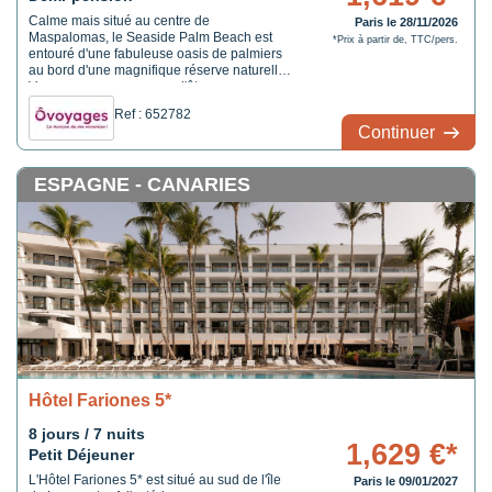
Calme mais situé au centre de
Paris le 28/11/2026
Maspalomas, le Seaside Palm Beach est
*Prix à partir de, TTC/pers.
entouré d'une fabuleuse oasis de palmiers
au bord d'une magnifique réserve naturelle.
Vous ne manquerez pas d'être
impressionné par le caractère unique du
Ref : 652782
charmant design rétro de cet hôtel. Que
Continuer
vous cherchiez des vacances actives
détendues, l'île de Grande Canarie
répondra sans difficulté à toutes vos
ESPAGNE - CANARIES
attentes et vous gâtera avec 360 jours de
soleil par an. L'hôtel est très engagé envers
la protection de l'environnement et a donc
lancé un programme de développement
durable associant des démarches
économiques et écologiques. Profitez d'une
oasis de luxe à deux, en famille ou entre
amis sur l'île de Grande Canarie qui vous
promet des vacances inoubliables.
Hôtel Fariones 5*
8 jours / 7 nuits
1,629 €*
Petit Déjeuner
L'Hôtel Fariones 5* est situé au sud de l'île
Paris le 09/01/2027