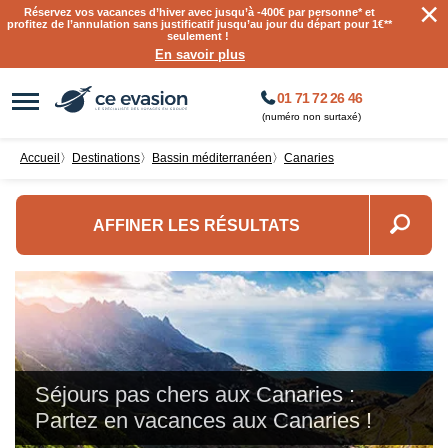
×
Réservez vos vacances d’hiver avec jusqu’à
-400€ par personne
* et
profitez de l’annulation sans justificatif jusqu’au jour du départ pour 1€**
seulement !
En savoir plus
01 71 72 26 46
(numéro non surtaxé)
Accueil
〉
destinations
〉
Bassin méditerranéen
〉
Canaries
AFFINER LES RÉSULTATS
Séjours pas chers aux Canaries :
Partez en vacances aux Canaries !