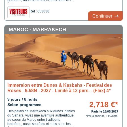
berbères, oasis secrètes et nuits sous les
étoiles.
Ref : 653838
Continuer
MAROC - MARRAKECH
Immersion entre Dunes & Kasbahs - Festival des
Roses - 9J/8N - 2027 - Limité à 12 pers. - (Flex) 4*
9 jours / 8 nuits
2,718 €*
Selon programme
Des palais de Marrakech aux dunes infinies
Paris le 15/05/2027
du Sahara, vivez une aventure authentique
*Prix à partir de, TTC/pers.
au coeur du Maroc entre traditions
berbères, oasis secrètes et nuits sous les