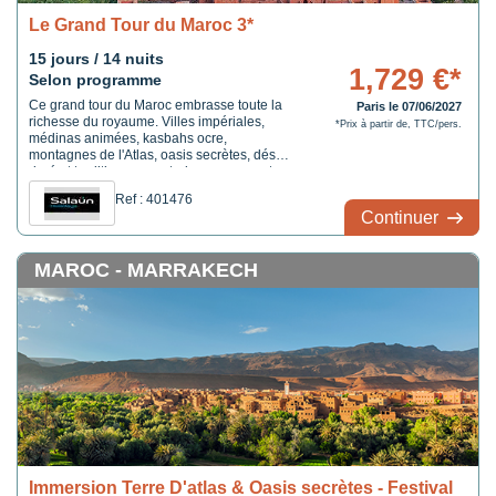
Le Grand Tour du Maroc 3*
15 jours / 14 nuits
1,729 €*
Selon programme
Ce grand tour du Maroc embrasse toute la
Paris le 07/06/2027
richesse du royaume. Villes impériales,
*Prix à partir de, TTC/pers.
médinas animées, kasbahs ocre,
montagnes de l'Atlas, oasis secrètes, désert
doré et traditions ancestrales composent un
voyage complet, intense et profondément
Ref : 401476
envoûtant.
Continuer
MAROC - MARRAKECH
Immersion Terre D'atlas & Oasis secrètes - Festival