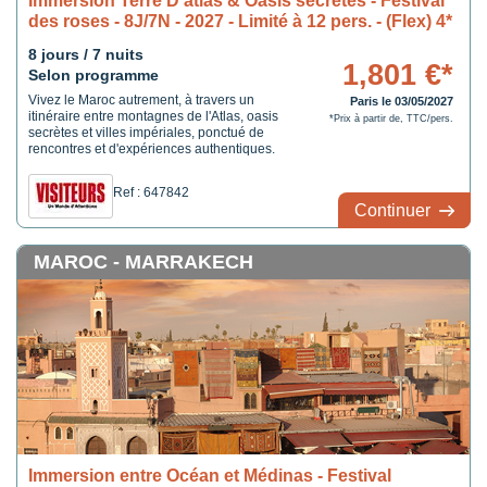
Immersion Terre D'atlas & Oasis secrètes - Festival
des roses - 8J/7N - 2027 - Limité à 12 pers. - (Flex) 4*
8 jours / 7 nuits
1,801 €*
Selon programme
Vivez le Maroc autrement, à travers un
Paris le 03/05/2027
itinéraire entre montagnes de l'Atlas, oasis
*Prix à partir de, TTC/pers.
secrètes et villes impériales, ponctué de
rencontres et d'expériences authentiques.
Ref : 647842
Continuer
MAROC - MARRAKECH
Immersion entre Océan et Médinas - Festival