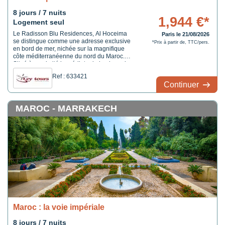
8 jours / 7 nuits
1,944 €*
Logement seul
Le Radisson Blu Residences, Al Hoceima
Paris le 21/08/2026
se distingue comme une adresse exclusive
*Prix à partir de, TTC/pers.
en bord de mer, nichée sur la magnifique
côte méditerranéenne du nord du Maroc.
Situé à proximité immédiate de la plage de
Sfiha, cet établissement offre un concept de
Ref : 633421
résidences modernes alliant indépendance,
Continuer
confort et élégance, dans un cadre naturel
préservé entre mer turquoise et collines
verdoyantes. Idéal pour des séjours
MAROC - MARRAKECH
prolongés, en famille ou en toute intimité, il
promet une expérience paisible et raffinée.
Maroc : la voie impériale
8 jours / 7 nuits