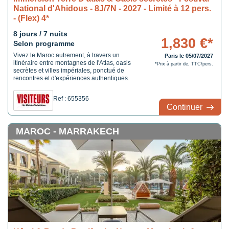
National d'Ahidous - 8J/7N - 2027 - Limité à 12 pers.
- (Flex) 4*
8 jours / 7 nuits
1,830 €*
Selon programme
Vivez le Maroc autrement, à travers un
Paris le 05/07/2027
itinéraire entre montagnes de l'Atlas, oasis
*Prix à partir de, TTC/pers.
secrètes et villes impériales, ponctué de
rencontres et d'expériences authentiques.
Ref : 655356
Continuer
MAROC - MARRAKECH