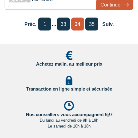
jardins, souks et autres trésors des
Continuer
principales villes marocaines tout autant
qu’à la découverte des djebels, oasis et
décors dépaysants de ce pays aux multiples
facettes.
...
Préc.
1
33
34
35
Suiv.
Achetez malin, au meilleur prix
Transaction en ligne simple et sécurisée
Nos conseillers vous accompagnent 6j/7
Du lundi au vendredi de 9h à 19h
Le samedi de 10h à 18h