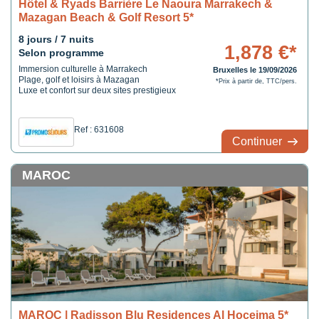
Hôtel & Ryads Barrière Le Naoura Marrakech &
Mazagan Beach & Golf Resort 5*
8 jours / 7 nuits
1,878 €*
Selon programme
Immersion culturelle à Marrakech
Bruxelles le 19/09/2026
Plage, golf et loisirs à Mazagan
*Prix à partir de, TTC/pers.
Luxe et confort sur deux sites prestigieux
Ref : 631608
Continuer
MAROC
MAROC | Radisson Blu Residences Al Hoceima 5*