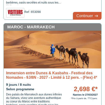
berbères, oasis secrètes et nuits sous les
étoiles.
Ref : 653098
Continuer
MAROC - MARRAKECH
Immersion entre Dunes & Kasbahs - Festival des
Nomades - 9J/8N - 2027 - Limité à 12 pers. - (Flex) 4*
9 jours / 8 nuits
2,698 €*
Selon programme
Des palais de Marrakech aux dunes infinies
Nantes le 27/03/2027
du Sahara, vivez une aventure authentique
*Prix à partir de, TTC/pers.
au coeur du Maroc entre traditions