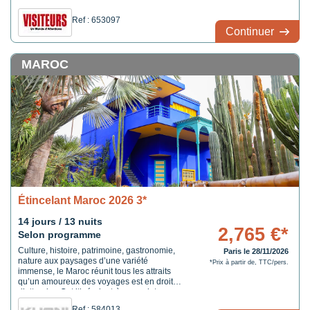
étoiles.
Ref : 653097
Continuer
MAROC
Étincelant Maroc 2026 3*
14 jours / 13 nuits
2,765 €*
Selon programme
Culture, histoire, patrimoine, gastronomie,
Paris le 28/11/2026
nature aux paysages d’une variété
*Prix à partir de, TTC/pers.
immense, le Maroc réunit tous les attraits
qu’un amoureux des voyages est en droit
d’attendre. Cet itinéraire très complet vous
entraîne dans les ruelles bordées de palais,
Ref : 584013