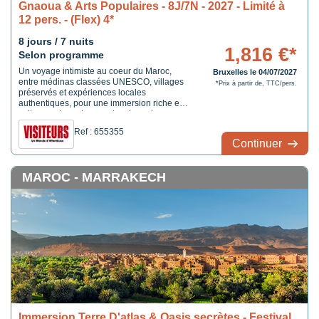
Gnaoua & Arts Populaires - 8J/7N - 2027 - Limité à
12 pers. - (Flex) 4*
8 jours / 7 nuits
1,816 €*
Selon programme
Un voyage intimiste au coeur du Maroc,
Bruxelles le 04/07/2027
entre médinas classées UNESCO, villages
*Prix à partir de, TTC/pers.
préservés et expériences locales
authentiques, pour une immersion riche en
culture, nature et rencontres hors des
sentiers battus.
Ref : 655355
Continuer
MAROC - MARRAKECH
Immersion Terre D'atlas & Oasis secrètes - Festival