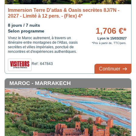
Immersion Terre D'atlas & Oasis secrètes 8J/7N -
2027 - Limité à 12 pers. - (Flex) 4*
8 jours / 7 nuits
1,706 €*
Selon programme
Vivez le Maroc autrement, à travers un
Lyon le 15/03/2027
itinéraire entre montagnes de l'Atlas, oasis
*Prix à partir de, TTC/pers.
secrètes et villes impériales, ponctué de
rencontres et d'expériences authentiques.
Ref : 647843
Continuer
MAROC - MARRAKECH