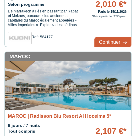
2,010 €*
Selon programme
De Marrakech à Fès en passant par Rabat
Paris le 15/11/2026
et Meknès, parcourez les anciennes
*Prix à partir de, TTC/pers.
capitales du Maroc également appelées «
Villes impériales ». Explorez des médinas
classées, des palais raffinés, des jardins
secrets, des ruines romaines, des vignobles
Ref : 584177
cachés et des maisons d’artisans. Plongez
Continuer
au cœur du Maroc entre découvertes
culturelles et culinaires, le tout au rythme
régulier des paysages défilant depuis le
MAROC
train ou le bus. Un voyage vibrant d’histoire,
de parfums et de saveurs, au cœur d’un
patrimoine vivant.
MAROC | Radisson Blu Resort Al Hoceima 5*
8 jours / 7 nuits
2,107 €*
Tout compris