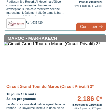
Radisson Blu Resort, Al Hoceima s'élève
Paris le 21/08/2026
comme une destination balnéaire
*Prix à partir de, TTC/pers.
d'exception sur la côte méditerranéenne
marocaine, idéalement située dans la baie
pittoresque d'Al Hoceïma, offrant un cadre
naturel saisissant entre mer azur et collines
Ref : 633420
boisées. Niché en bord de plage, ce
Continuer
complexe 5 étoiles marie parfaitement
détente, luxe et hospitalité authentique du
Rif.
MAROC - MARRAKECH
Circuit Grand Tour du Maroc (Circuit Privatif) 3*
16 jours / 14 nuits
2,186 €*
Selon programme
Le Maroc est une destination agréable toute
Barcelone le 21/10/2026
l'année. Le Royaume invite à la découverte
*Prix à partir de, TTC/pers.