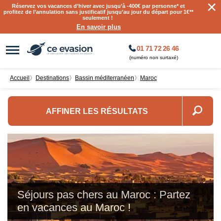
×
Réservez vos vacances d’hiver avec jusqu’à
-400€ par personne
* et
profitez de l’annulation sans justificatif jusqu’au jour du départ pour 1€**
seulement !
En savoir plus
01 71 72 26 46
(numéro non surtaxé)
Accueil
〉
destinations
〉
Bassin méditerranéen
〉
Maroc
AFFINER LES RÉSULTATS
Séjours pas chers au Maroc : Partez
en vacances au Maroc !