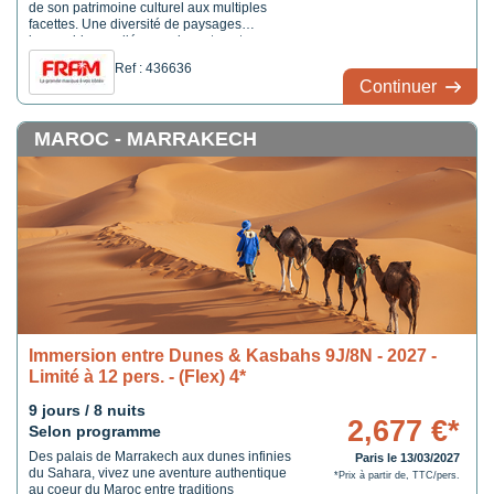
de son patrimoine culturel aux multiples
facettes. Une diversité de paysages
incroyables : vallées verdoyantes et
magnifiques canyons composent la région
Ref : 436636
du Rif et la façade méditerranéenne, tandis
Continuer
que la côte atlantique est marquée par une
succession de ...
MAROC - MARRAKECH
Immersion entre Dunes & Kasbahs 9J/8N - 2027 -
Limité à 12 pers. - (Flex) 4*
9 jours / 8 nuits
2,677 €*
Selon programme
Des palais de Marrakech aux dunes infinies
Paris le 13/03/2027
du Sahara, vivez une aventure authentique
*Prix à partir de, TTC/pers.
au coeur du Maroc entre traditions